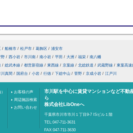
区
/
船橋市
/
松戸市
/
葛飾区
/
浦安市
菅野
/
西小岩
/
市川南
/
南小岩
/
平田
/
大洲
/
福栄
/
南八幡
線
/
総武本線
/
都営新宿線
/
東西線
/
京葉線
/
北総鉄道
/
武蔵野線
/
東葉高速
市川真間
/
国府台
/
小岩
/
行徳
/
下総中山
/
菅野
/
京成小岩
/
江戸川
市川駅を中心に賃貸マンションなど不動
内）
お客様の声
ら
周辺施設検索
株式会社LibOneへ
お問い合わせ
千葉県市川市市川１丁目9-7 ISビル１階
TEL:047-711-3631
FAX:047-711-3630