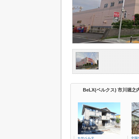
BeLX(ベルクス) 市川堀
カサベルテ
北国