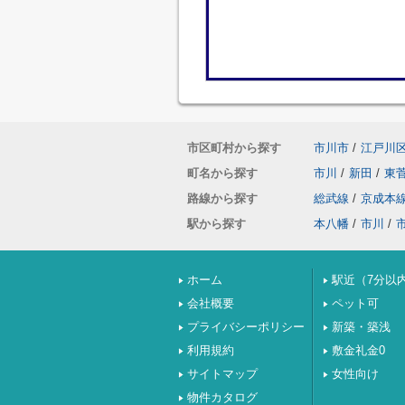
市区町村から探す
市川市
/
江戸川
町名から探す
市川
/
新田
/
東
路線から探す
総武線
/
京成本
駅から探す
本八幡
/
市川
/
ホーム
駅近（7分以
会社概要
ペット可
プライバシーポリシー
新築・築浅
利用規約
敷金礼金0
サイトマップ
女性向け
物件カタログ