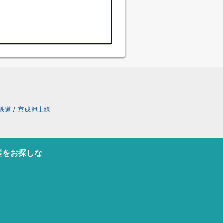
鉄道
/
京成押上線
産をお探しな