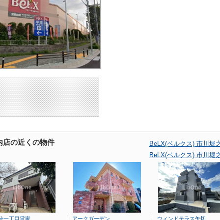
之内店の近くの物件
BeLX(ベルクス) 市
BeLX(ベルクス) 市
分一丁目貸家
アークガーデン
ウィンドテラス矢切