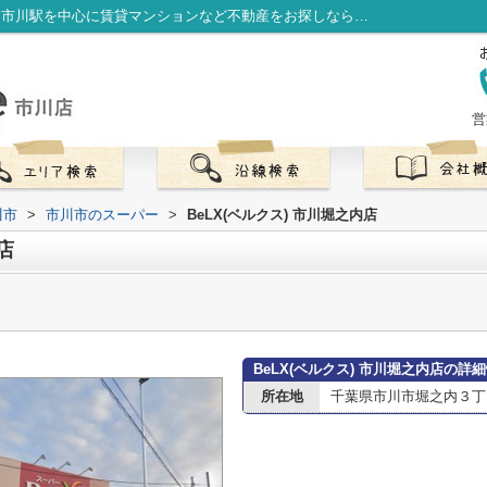
BeLX(ベルクス) 市川堀之内店情報ページ｜市川駅を中心に賃貸マンションなど不動産をお探しなら株式会社LibOneへ
営
川市
>
市川市のスーパー
>
BeLX(ベルクス) 市川堀之内店
店
BeLX(ベルクス) 市川堀之内店の詳
所在地
千葉県市川市堀之内３丁目