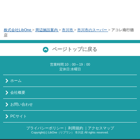
株式会社LibOne
>
周辺施設案内
>
市川市
>
市川市のスーパー
>
アコレ南行徳
店
ページトップに戻る
営業時間:10：00～19：00
定休日:水曜日
ホーム
会社概要
お問い合わせ
PCサイト
プライバシーポリシー
利用規約
｜アクセスマップ
｜
Copyright(c) LibOne（リブワン） 市川店 All rights reserved.