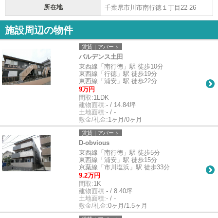
所在地
千葉県市川市南行徳１丁目22-26
施設周辺の物件
賃貸｜アパート
パルデンス土田
東西線「南行徳」駅 徒歩10分
東西線「行徳」駅 徒歩19分
東西線「浦安」駅 徒歩22分
9万円
間取:
1LDK
建物面積:
- / 14.84坪
土地面積:
- / -
敷金/礼金:
1ヶ月/0ヶ月
賃貸｜アパート
D-obvious
東西線「南行徳」駅 徒歩5分
東西線「浦安」駅 徒歩15分
京葉線「市川塩浜」駅 徒歩33分
9.2万円
間取:
1K
建物面積:
- / 8.40坪
土地面積:
- / -
敷金/礼金:
0ヶ月/1.5ヶ月