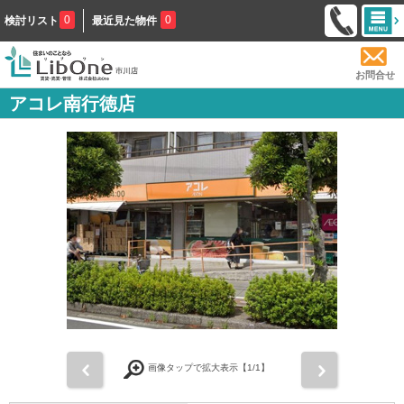
0
0
検討リスト
最近見た物件
お問合せ
アコレ南行徳店
前
次
画像タップで拡大表示【
1
/1】