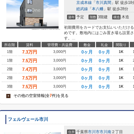
京成本線
「
市川真間
」駅 徒歩18
総武線
「
本八幡
」駅 徒歩28分
予定
3階建
木造
築年
階数
構造
初期費用をカードでお支払いいただける
めです。敷地内にはごみ置き場も設置さ
す。...
所在階
賃料
管理費・共益費
敷金
礼金
間取り
7.3
万円
0ヶ月
0ヶ月
1階
3,000円
1K
7.5
万円
0ヶ月
0ヶ月
1階
3,000円
1K
7.4
万円
0ヶ月
0ヶ月
2階
3,000円
1K
7.5
万円
0ヶ月
0ヶ月
2階
3,000円
1K
7.5
万円
0ヶ月
0ヶ月
3階
3,000円
1K
その他の空室情報(全
7
件)を見る
+
フェルヴェール市川
千葉県
市川市
市川南
２丁目
住所