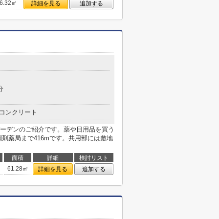
6.32㎡
詳細を見る
追加する
分
コンクリート
ーデンのご紹介です。薬や日用品を買う
剤薬局まで416mです。共用部には敷地
面積
詳細
検討リスト
61.28㎡
詳細を見る
追加する