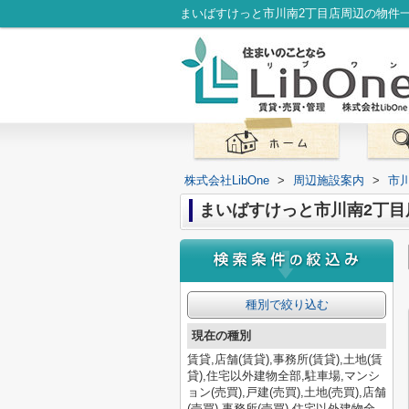
株式会社LibOne
>
周辺施設案内
>
市
まいばすけっと市川南2丁目
種別で絞り込む
現在の種別
賃貸,店舗(賃貸),事務所(賃貸),土地(賃
貸),住宅以外建物全部,駐車場,マンシ
ョン(売買),戸建(売買),土地(売買),店舗
(売買),事務所(売買),住宅以外建物全