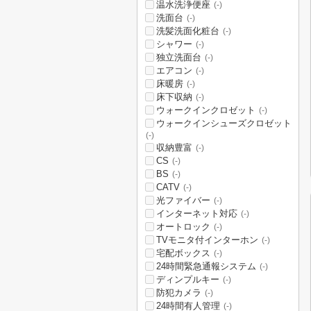
温水洗浄便座
(-)
洗面台
(-)
洗髪洗面化粧台
(-)
シャワー
(-)
独立洗面台
(-)
エアコン
(-)
床暖房
(-)
床下収納
(-)
ウォークインクロゼット
(-)
ウォークインシューズクロゼット
(-)
収納豊富
(-)
CS
(-)
BS
(-)
CATV
(-)
光ファイバー
(-)
インターネット対応
(-)
オートロック
(-)
TVモニタ付インターホン
(-)
宅配ボックス
(-)
24時間緊急通報システム
(-)
ディンプルキー
(-)
防犯カメラ
(-)
24時間有人管理
(-)