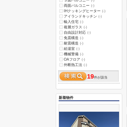
３面バルコニー
(-)
両面バルコニー
(-)
IHクッキングヒーター
(-)
アイランドキッチン
(-)
輸入住宅
(-)
複層ガラス
(-)
自由設計対応
(-)
免震構造
(-)
耐震構造
(-)
給湯室
(-)
機械警備
(-)
OAフロア
(-)
外断熱工法
(-)
19
件が該当
新着物件