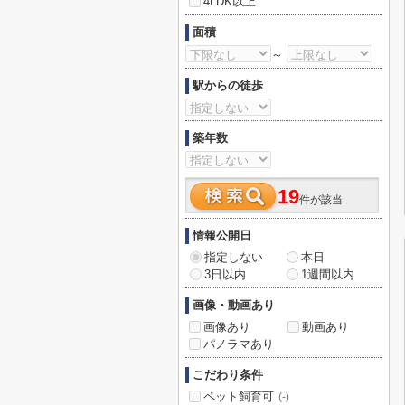
4LDK以上
面積
～
駅からの徒歩
築年数
19
件が該当
情報公開日
指定しない
本日
3日以内
1週間以内
画像・動画あり
画像あり
動画あり
パノラマあり
こだわり条件
ペット飼育可
(-)