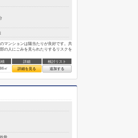
分
造
のマンションは陽当たりが良好です。共
部の人にごみを見られたりするリスクを
面積
詳細
検討リスト
.86㎡
詳細を見る
追加する
鉄骨