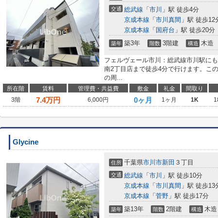
交通
総武線
「
市川
」駅 徒歩4分
京成本線
「
市川真間
」駅 徒歩12
京成本線
「
国府台
」駅 徒歩20分
築3年
3階建
木造
築年
階数
構造
フェルヴェール市川：総武線市川駅にも
南2丁目店まで徒歩4分で行けます。こ
の周...
所在階
賃料
管理費・共益費
敷金
礼金
間取り
7.4
万円
0ヶ月
3階
6,000円
1ヶ月
1K
1
Glycine
千葉県
市川市
新田
３丁目
住所
交通
総武線
「
市川
」駅 徒歩10分
京成本線
「
市川真間
」駅 徒歩13
京成本線
「
菅野
」駅 徒歩17分
築13年
2階建
木造
築年
階数
構造