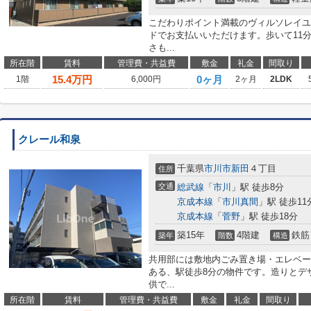
こだわりポイント満載のヴィルソレイユ
ドでお支払いいただけます。歩いて11
さも...
所在階
賃料
管理費・共益費
敷金
礼金
間取り
15.4
万円
0ヶ月
1階
6,000円
2ヶ月
2LDK
クレール和泉
千葉県
市川市
新田
４丁目
住所
交通
総武線
「
市川
」駅 徒歩8分
京成本線
「
市川真間
」駅 徒歩11
京成本線
「
菅野
」駅 徒歩18分
築15年
4階建
鉄筋
築年
階数
構造
共用部には敷地内ごみ置き場・エレベー
ある、駅徒歩8分の物件です。造りとデ
供で...
所在階
賃料
管理費・共益費
敷金
礼金
間取り