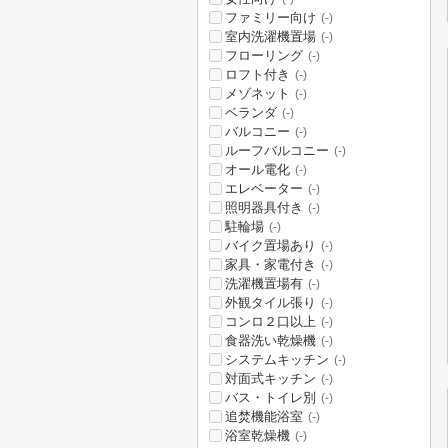
ファミリー向け
(-)
室内洗濯機置場
(-)
フローリング
(-)
ロフト付き
(-)
メゾネット
(-)
ベランダ
(-)
バルコニー
(-)
ルーフバルコニー
(-)
オール電化
(-)
エレベーター
(-)
照明器具付き
(-)
駐輪場
(-)
バイク置場あり
(-)
家具・家電付き
(-)
洗濯機置場有
(-)
外観タイル張り
(-)
コンロ２口以上
(-)
食器洗い乾燥機
(-)
システムキッチン
(-)
対面式キッチン
(-)
バス・トイレ別
(-)
追焚機能浴室
(-)
浴室乾燥機
(-)