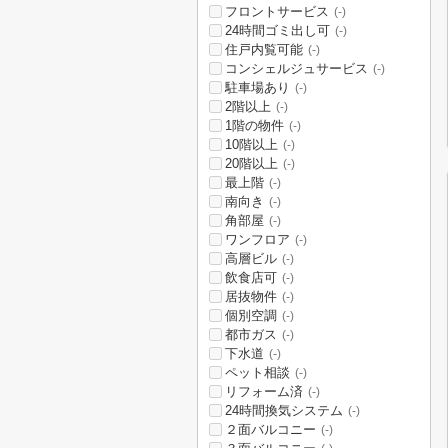
フロントサービス
(-)
24時間ゴミ出し可
(-)
住戸内覧可能
(-)
コンシェルジュサービス
(-)
駐車場あり
(-)
2階以上
(-)
1階の物件
(-)
10階以上
(-)
20階以上
(-)
最上階
(-)
南向き
(-)
角部屋
(-)
ワンフロア
(-)
高層ビル
(-)
飲食店可
(-)
居抜物件
(-)
個別空調
(-)
都市ガス
(-)
下水道
(-)
ペット相談
(-)
リフォーム済
(-)
24時間換気システム
(-)
２面バルコニー
(-)