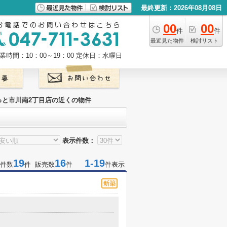
最終更新：2026年08月08日
00
00
件
件
最近見た物件
検討リスト
業時間：10：00～19：00
定休日：水曜日
っと市川南2丁目店の近くの物件
表示件数：
19
16
1-19
件数
件 販売数
件
件表示