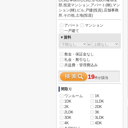
部,投資マンション,アパート(棟),マン
ション(棟),ビル,戸建(投資),店舗事務
所,その他,土地(投資)
アパート
マンション
一戸建て
▼賃料
～
敷金・保証金なし
礼金・敷引なし
共益費・管理費込み
19
件が該当
間取り
ワンルーム
1K
1DK
1LDK
2K
2DK
2LDK
3K
3DK
3LDK
4K
4DK