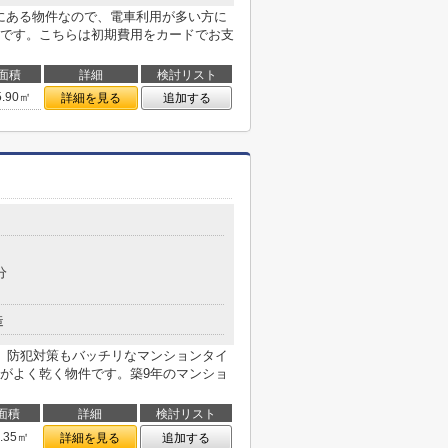
0分にある物件なので、電車利用が多い方に
です。こちらは初期費用をカードでお支
面積
詳細
検討リスト
5.90㎡
詳細を見る
追加する
分
造
。防犯対策もバッチリなマンションタイ
がよく乾く物件です。築9年のマンショ
面積
詳細
検討リスト
2.35㎡
詳細を見る
追加する