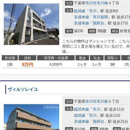
千葉県
市川市
市川南
４丁目
住所
交通
総武線
「
市川
」駅 徒歩8分
京成本線
「
市川真間
」駅 徒歩17
京成本線
「
国府台
」駅 徒歩17分
築2年
3階建
鉄骨
築年
階数
構造
こちらの物件はマンションです。こちら
用部にゴミ置き場を備えているので、外
減...
所在階
賃料
管理費・共益費
敷金
礼金
間取り
9
万円
1階
4,000円
1ヶ月
1ヶ月
1K
26
ヴィルソレイユ
千葉県
市川市
市川南
５丁目
住所
交通
総武本線
「
市川
」駅 徒歩11分
総武線
「
市川
」駅 徒歩11分
京成本線
「
国府台
」駅 徒歩21分
築10年
3階建
軽量
築年
階数
構造