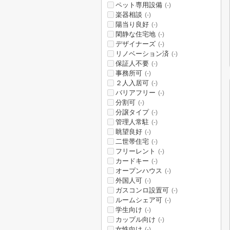
ペット専用設備
(-)
楽器相談
(-)
陽当り良好
(-)
閑静な住宅地
(-)
デザイナーズ
(-)
リノベーション済
(-)
保証人不要
(-)
事務所可
(-)
２人入居可
(-)
バリアフリー
(-)
分割可
(-)
分譲タイプ
(-)
管理人常駐
(-)
眺望良好
(-)
二世帯住宅
(-)
フリーレント
(-)
カードキー
(-)
オープンハウス
(-)
外国人可
(-)
ガスコンロ設置可
(-)
ルームシェア可
(-)
学生向け
(-)
カップル向け
(-)
女性向け
(-)