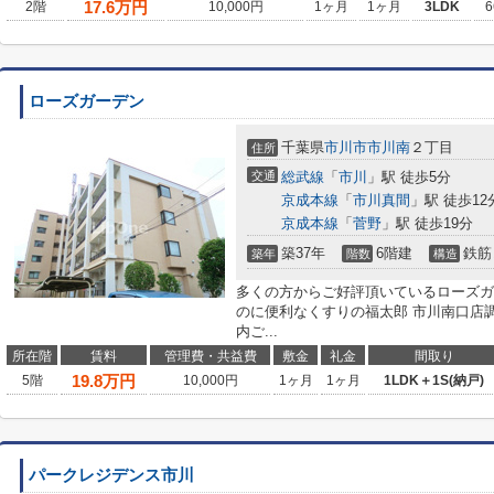
17.6
万円
2階
10,000円
1ヶ月
1ヶ月
3LDK
6
ローズガーデン
千葉県
市川市
市川南
２丁目
住所
交通
総武線
「
市川
」駅 徒歩5分
京成本線
「
市川真間
」駅 徒歩12
京成本線
「
菅野
」駅 徒歩19分
築37年
6階建
鉄筋
築年
階数
構造
多くの方からご好評頂いているローズガ
のに便利なくすりの福太郎 市川南口店調
内ご...
所在階
賃料
管理費・共益費
敷金
礼金
間取り
19.8
万円
5階
10,000円
1ヶ月
1ヶ月
1LDK＋1S(納戸)
パークレジデンス市川