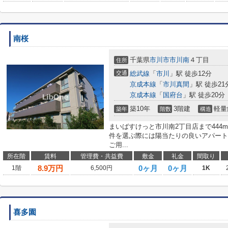
南桜
千葉県
市川市
市川南
４丁目
住所
交通
総武線
「
市川
」駅 徒歩12分
京成本線
「
市川真間
」駅 徒歩21
京成本線
「
国府台
」駅 徒歩20分
築10年
3階建
軽量
築年
階数
構造
まいばすけっと市川南2丁目店まで444
件を選ぶ際には陽当たりの良いアパート
ご用...
所在階
賃料
管理費・共益費
敷金
礼金
間取り
8.9
万円
0ヶ月
0ヶ月
1階
6,500円
1K
喜多園