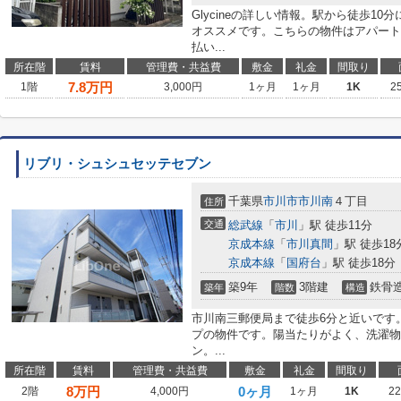
Glycineの詳しい情報。駅から徒歩1
オススメです。こちらの物件はアパート
払い...
所在階
賃料
管理費・共益費
敷金
礼金
間取り
7.8
万円
1階
3,000円
1ヶ月
1ヶ月
1K
2
リブリ・シュシュセッテセブン
千葉県
市川市
市川南
４丁目
住所
交通
総武線
「
市川
」駅 徒歩11分
京成本線
「
市川真間
」駅 徒歩18
京成本線
「
国府台
」駅 徒歩18分
築9年
3階建
鉄骨
築年
階数
構造
市川南三郵便局まで徒歩6分と近いです
プの物件です。陽当たりがよく、洗濯物
ン。...
所在階
賃料
管理費・共益費
敷金
礼金
間取り
8
万円
0ヶ月
2階
4,000円
1ヶ月
1K
2