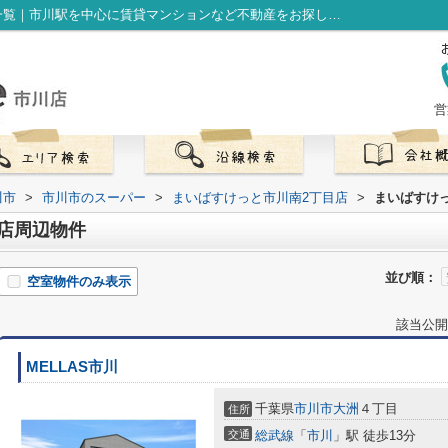
まいばすけっと市川南2丁目店周辺の物件一覧｜市川駅を中心に賃貸マンションなど不動産をお探しなら株式会社LibOneへ
営
川市
>
市川市のスーパー
>
まいばすけっと市川南2丁目店
>
まいばすけ
店周辺物件
並び順：
空室物件のみ表示
該当公開
MELLAS市川
千葉県
市川市
大洲
４丁目
住所
交通
総武線
「
市川
」駅 徒歩13分