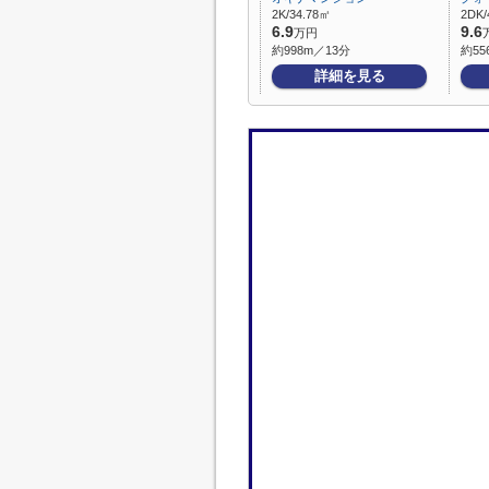
2K/34.78㎡
2DK/
6.9
9.6
万円
約998m／13分
約55
詳細を見る