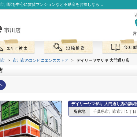
デイリーヤマザキ 大門通り店情報ページ｜市川駅を中心に賃貸マンションなど不動産をお探しなら株式会社LibOneへ
営
川市
>
市川市のコンビニエンスストア
>
デイリーヤマザキ 大門通り店
店
へ
デイリーヤマザキ 大門通り店の詳細
所在地
千葉県市川市市川１丁目13