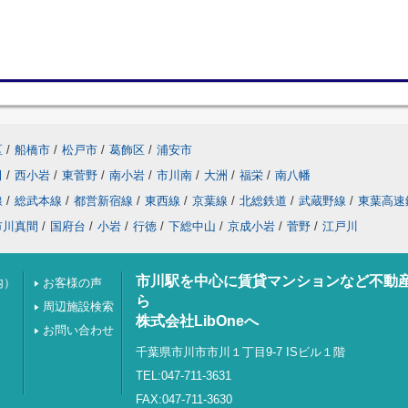
区
/
船橋市
/
松戸市
/
葛飾区
/
浦安市
田
/
西小岩
/
東菅野
/
南小岩
/
市川南
/
大洲
/
福栄
/
南八幡
線
/
総武本線
/
都営新宿線
/
東西線
/
京葉線
/
北総鉄道
/
武蔵野線
/
東葉高速
市川真間
/
国府台
/
小岩
/
行徳
/
下総中山
/
京成小岩
/
菅野
/
江戸川
市川駅を中心に賃貸マンションなど不動
内）
お客様の声
ら
周辺施設検索
株式会社LibOneへ
お問い合わせ
千葉県市川市市川１丁目9-7 ISビル１階
TEL:047-711-3631
FAX:047-711-3630