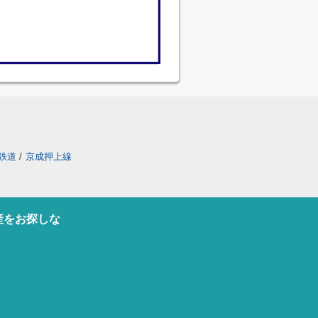
鉄道
/
京成押上線
産をお探しな