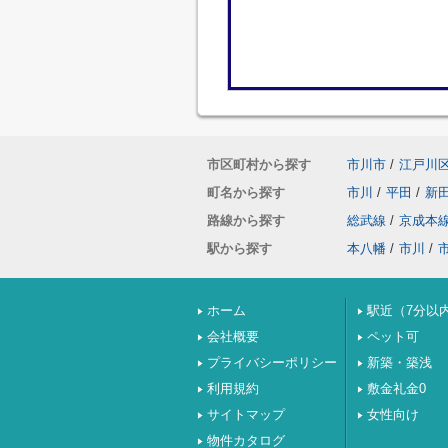
市区町村から探す
市川市
/
江戸川
町名から探す
市川
/
平田
/
新
路線から探す
総武線
/
京成本
駅から探す
本八幡
/
市川
/
ホーム
駅近（7分以
会社概要
ペット可
プライバシーポリシー
新築・築浅
利用規約
敷金礼金0
サイトマップ
女性向け
物件カタログ