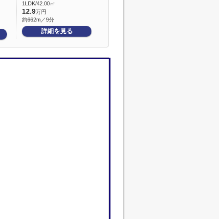
1LDK/42.00㎡
12.9
万円
約662m／9分
詳細を見る