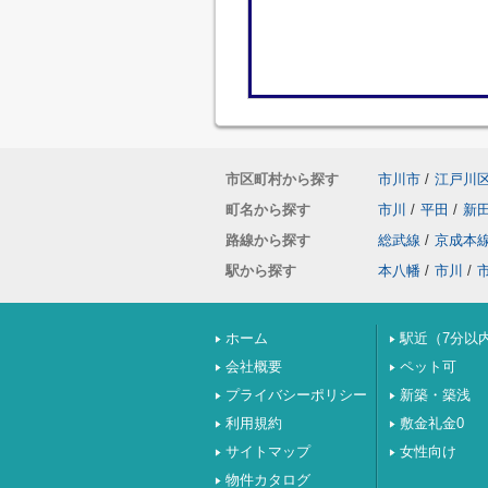
市区町村から探す
市川市
/
江戸川
町名から探す
市川
/
平田
/
新
路線から探す
総武線
/
京成本
駅から探す
本八幡
/
市川
/
ホーム
駅近（7分以
会社概要
ペット可
プライバシーポリシー
新築・築浅
利用規約
敷金礼金0
サイトマップ
女性向け
物件カタログ