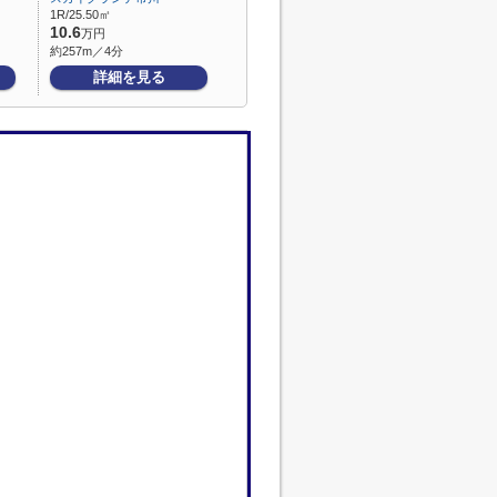
1R/25.50㎡
10.6
万円
約257m／4分
詳細を見る