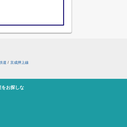
鉄道
/
京成押上線
産をお探しな