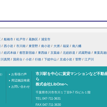
区
/
船橋市
/
松戸市
/
葛飾区
/
浦安市
田
/
西小岩
/
市川南
/
東菅野
/
南小岩
/
大洲
/
福栄
/
南八幡
線
/
総武本線
/
都営新宿線
/
東西線
/
京葉線
/
北総鉄道
/
武蔵野線
/
東葉高速
市川真間
/
国府台
/
小岩
/
行徳
/
下総中山
/
京成小岩
/
菅野
/
江戸川
市川駅を中心に賃貸マンションなど不動
内）
お客様の声
ら
周辺施設検索
株式会社LibOneへ
お問い合わせ
千葉県市川市市川１丁目9-7 ISビル１階
TEL:047-711-3631
FAX:047-711-3630