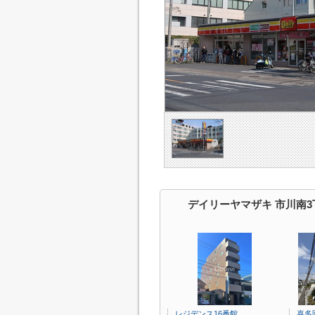
デイリーヤマザキ 市川南
レジデンス16番館
喜多