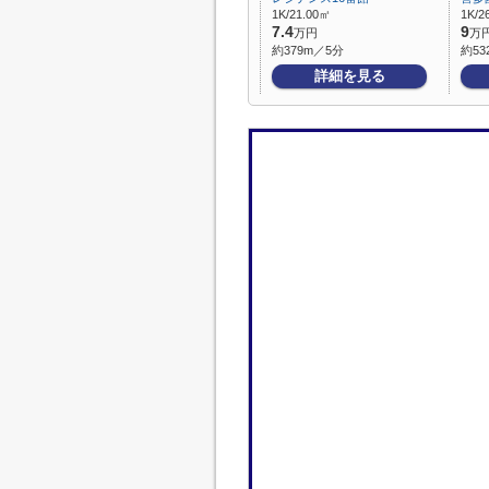
1K/21.00㎡
1K/2
7.4
9
万円
万
約379m／5分
約53
詳細を見る