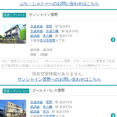
ぷち・しゃとーへのお問い合わせはこちら
サンシャイン菅野
賃貸｜アパート
京成本線
「
菅野
」駅 徒歩9分
京成本線
「
京成八幡
」駅 徒歩14分
総武線
「
本八幡
」駅 徒歩17分
千葉県
市川市
菅野
４丁目
-
築年数：築26年
階数：2階建
ぜひ一度見ていただきたい、「サンシャイン菅野」です。ローソン 菅野五丁目店
まで徒歩5分と近場にコンビニがあるのもポイント。こちらの物件はアパートで
す。目的に応じて選べる2駅利...
現在空室情報がありません。
サンシャイン菅野へのお問い合わせはこちら
ゴールドパレス菅野
賃貸｜マンション
京成本線
「
菅野
」駅 徒歩10分
総武線
「
本八幡
」駅 徒歩22分
総武線
「
市川
」駅 徒歩23分
千葉県
市川市
菅野
４丁目