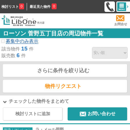
0
0
検討リスト
最近見た物件
お問合せ
ローソン 菅野五丁目店の周辺物件一覧
募集中のみ表示
15
該当物件
件
6
販売数
件
さらに条件を絞り込む
物件リクエスト
チェックした物件をまとめて
検討リストに追加
お問い合わせ
ラ・メール岡野
賃貸｜マンション