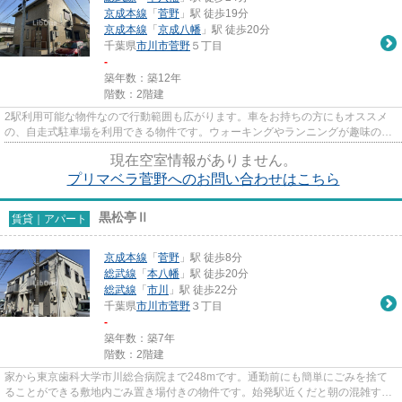
京成本線
「
菅野
」駅 徒歩19分
京成本線
「
京成八幡
」駅 徒歩20分
千葉県
市川市
菅野
５丁目
-
築年数：築12年
階数：2階建
2駅利用可能な物件なので行動範囲も広がります。車をお持ちの方にもオススメ
の、自走式駐車場を利用できる物件です。ウォーキングやランニングが趣味の方
に住んでもらいたいのが平坦な...
現在空室情報がありません。
プリマベラ菅野へのお問い合わせはこちら
黒松亭Ⅱ
賃貸｜アパート
京成本線
「
菅野
」駅 徒歩8分
総武線
「
本八幡
」駅 徒歩20分
総武線
「
市川
」駅 徒歩22分
千葉県
市川市
菅野
３丁目
-
築年数：築7年
階数：2階建
家から東京歯科大学市川総合病院まで248mです。通勤前にも簡単にごみを捨て
ることができる敷地内ごみ置き場付きの物件です。始発駅近くだと朝の混雑する