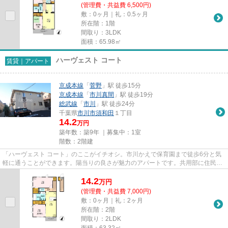
(管理費・共益費 6,500円)
敷：0ヶ月｜礼：0.5ヶ月
所在階：1階
間取り：3LDK
面積：65.98㎡
ハーヴェスト コート
賃貸｜アパート
京成本線
「
菅野
」駅 徒歩15分
京成本線
「
市川真間
」駅 徒歩19分
総武線
「
市川
」駅 徒歩24分
千葉県
市川市
須和田
１丁目
14.2
万円
築年数：築9年 ｜募集中：
1室
階数：2階建
「ハーヴェスト コート」のここがイチオシ。市川かえで保育園まで徒歩6分と気
軽に通うことができます。陽当りの良さが魅力のアパートです。共用部に住民専
用のゴミ置き場を備えている...
14.2
万
円
(管理費・共益費 7,000円)
敷：0ヶ月｜礼：2ヶ月
所在階：2階
間取り：2LDK
面積：63.32㎡