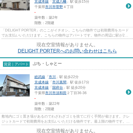
京成本線
「
京成八幡
」駅 徒歩15分
千葉県
市川市
菅野
４丁目
-
築年数：築2年
階数：2階建
「DELIGHT PORTER」のここがイチオシ。こちらの物件では初期費用をカード
でお支払いいただけます。こちらの物件はアパートです。物件の周辺に駅が2つ
あり、よく電車を利用する方にピッ...
現在空室情報がありません。
DELIGHT PORTERへのお問い合わせはこちら
ぷち・しゃとー
賃貸｜アパート
総武線
「
市川
」駅 徒歩22分
京成本線
「
市川真間
」駅 徒歩17分
京成本線
「
国府台
」駅 徒歩20分
千葉県
市川市
須和田
２丁目36-36
-
築年数：築22年
階数：2階建
敷地内にゴミ置き場があるのでわざわざゴミを捨てに行く手間が省けます。クレ
ジットカードで初期費用をお支払いいただける物件です。最上階の物件です。こ
ちらの物件はアパートです。...
現在空室情報がありません。