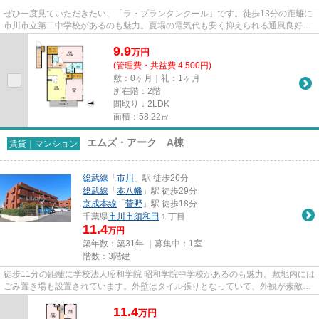
ぜひ一度見ていただきたい、「ラ・プランタンクール」です。徒歩13分の距離に
市川市立第二中学校があるのも魅力。夏場の電気代も安く抑えられる通風良好で
快適な物件です。駅までのア...
9.9
万
円
(管理費・共益費 4,500円)
敷：0ヶ月｜礼：1ヶ月
所在階：2階
間取り：2LDK
面積：58.22㎡
エムズ・アーク A棟
賃貸｜マンション
総武線
「
市川
」駅 徒歩26分
総武線
「
本八幡
」駅 徒歩29分
京成本線
「
菅野
」駅 徒歩18分
千葉県
市川市
須和田
１丁目
11.4
万円
築年数：築31年 ｜募集中：
1室
階数：3階建
徒歩11分の距離に学校法人昭和学院 昭和学院中学校があるのも魅力。敷地内には
ごみ置き場も設置されています。外壁はタイル張りとなっていて、外観が素敵で
す。物件の近くに駅が2つあ...
11.4
万
円