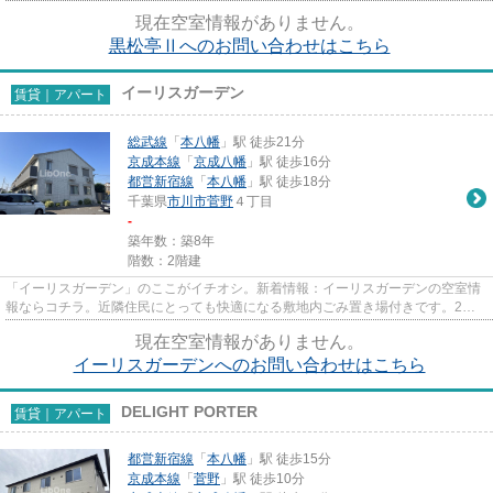
時間でも電車に座りやすいです...
現在空室情報がありません。
黒松亭Ⅱへのお問い合わせはこちら
イーリスガーデン
賃貸｜アパート
総武線
「
本八幡
」駅 徒歩21分
京成本線
「
京成八幡
」駅 徒歩16分
都営新宿線
「
本八幡
」駅 徒歩18分
千葉県
市川市
菅野
４丁目
-
築年数：築8年
階数：2階建
「イーリスガーデン」のここがイチオシ。新着情報：イーリスガーデンの空室情
報ならコチラ。近隣住民にとっても快適になる敷地内ごみ置き場付きです。2駅
利用できる立地となっていて、...
現在空室情報がありません。
イーリスガーデンへのお問い合わせはこちら
DELIGHT PORTER
賃貸｜アパート
都営新宿線
「
本八幡
」駅 徒歩15分
京成本線
「
菅野
」駅 徒歩10分