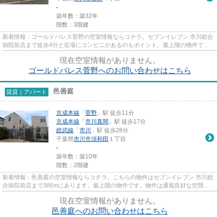
-
築年数：築32年
階数：3階建
新着情報：ゴールドパレス菅野の空室情報ならコチラ。セブンイレブン 市川総合
病院前店まで徒歩4分と近場にコンビニがあるのもポイント。最上階の物件で
す。魅力的な駅近の物件で、駅...
現在空室情報がありません。
ゴールドパレス菅野へのお問い合わせはこちら
邑善庭
賃貸｜アパート
京成本線
「
菅野
」駅 徒歩11分
京成本線
「
市川真間
」駅 徒歩17分
総武線
「
市川
」駅 徒歩28分
千葉県
市川市
須和田
１丁目
-
築年数：築10年
階数：2階建
新着情報：邑善庭の空室情報ならコチラ。こちらの物件はセブンイレブン 市川総
合病院前店まで386mにあります。最上階の物件です。物件は通風良好な空間で
す。賃貸物件のことでお困りな...
現在空室情報がありません。
邑善庭へのお問い合わせはこちら