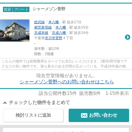
シャーメゾン菅野
賃貸｜アパート
総武線
「
本八幡
」駅 徒歩17分
都営新宿線
「
本八幡
」駅 徒歩15分
京成本線
「
京成八幡
」駅 徒歩14分
千葉県
市川市
菅野
４丁目
-
築年数：築12年
階数：2階建
こちらの物件では初期費用をカードでお支払いいただけます。2駅利用可能でア
クセスの良い物件です。落ち着きのある空間が広がっている、平成26年築の物件
です。始発駅が近く、乗車中座...
現在空室情報がありません。
シャーメゾン菅野へのお問い合わせはこちら
該当公開件数
15
件 販売数
6
件
1-15
件表示
チェックした物件をまとめて
検討リストに追加
お問い合わせ