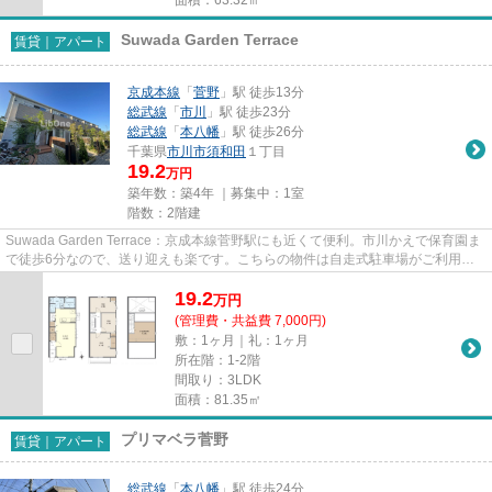
Suwada Garden Terrace
賃貸｜アパート
京成本線
「
菅野
」駅 徒歩13分
総武線
「
市川
」駅 徒歩23分
総武線
「
本八幡
」駅 徒歩26分
千葉県
市川市
須和田
１丁目
19.2
万円
築年数：築4年 ｜募集中：
1室
階数：2階建
Suwada Garden Terrace：京成本線菅野駅にも近くて便利。市川かえで保育園ま
で徒歩6分なので、送り迎えも楽です。こちらの物件は自走式駐車場がご利用い
ただけます。敷地内ごみ置き場...
19.2
万
円
(管理費・共益費 7,000円)
敷：1ヶ月｜礼：1ヶ月
所在階：1-2階
間取り：3LDK
面積：81.35㎡
プリマベラ菅野
賃貸｜アパート
総武線
「
本八幡
」駅 徒歩24分