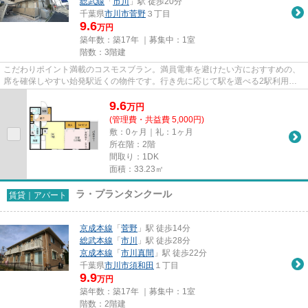
総武線
「
市川
」駅 徒歩20分
千葉県
市川市
菅野
３丁目
9.6
万円
築年数：築17年 ｜募集中：
1室
階数：3階建
こだわりポイント満載のコスモスブラン。満員電車を避けたい方におすすめの、
席を確保しやすい始発駅近くの物件です。行き先に応じて駅を選べる2駅利用可
能なアパートです。風通しのよ...
9.6
万
円
(管理費・共益費 5,000円)
敷：0ヶ月｜礼：1ヶ月
所在階：2階
間取り：1DK
面積：33.23㎡
ラ・プランタンクール
賃貸｜アパート
京成本線
「
菅野
」駅 徒歩14分
総武本線
「
市川
」駅 徒歩28分
京成本線
「
市川真間
」駅 徒歩22分
千葉県
市川市
須和田
１丁目
9.9
万円
築年数：築17年 ｜募集中：
1室
階数：2階建