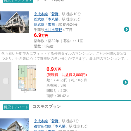
京成本線
「
菅野
」駅 徒歩10分
総武線
「
本八幡
」駅 徒歩23分
総武線
「
市川
」駅 徒歩24分
千葉県
市川市
菅野
４丁目
6.9
万円
築年数：築32年 ｜募集中：
1室
階数：3階建
落ち着いた街並みにフィットする外観タイルのマンション。ご利用可能な駅が2
つあり、行き先に応じて乗車駅の使い分けができます。最上階のマンションで
す。こちらは初期費用をカードで...
6.9
万
円
(管理費・共益費 3,000円)
敷：7.48万円｜礼：0ヶ月
所在階：3階
間取り：2DK
面積：39.42㎡
コスモスブラン
賃貸｜アパート
京成本線
「
菅野
」駅 徒歩7分
都営新宿線
「
本八幡
」駅 徒歩15分