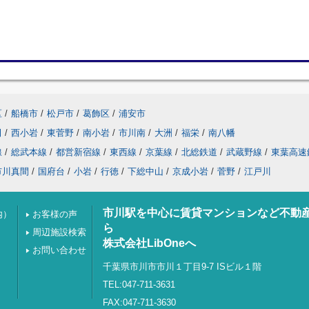
区
/
船橋市
/
松戸市
/
葛飾区
/
浦安市
田
/
西小岩
/
東菅野
/
南小岩
/
市川南
/
大洲
/
福栄
/
南八幡
線
/
総武本線
/
都営新宿線
/
東西線
/
京葉線
/
北総鉄道
/
武蔵野線
/
東葉高速
市川真間
/
国府台
/
小岩
/
行徳
/
下総中山
/
京成小岩
/
菅野
/
江戸川
市川駅を中心に賃貸マンションなど不動
内）
お客様の声
ら
周辺施設検索
株式会社LibOneへ
お問い合わせ
千葉県市川市市川１丁目9-7 ISビル１階
TEL:047-711-3631
FAX:047-711-3630