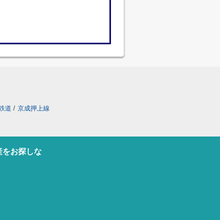
鉄道
/
京成押上線
産をお探しな