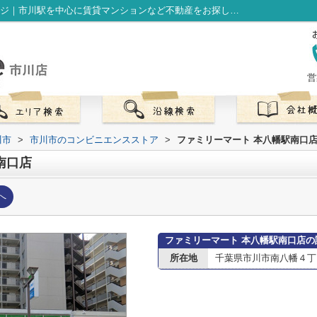
ファミリーマート 本八幡駅南口店情報ページ｜市川駅を中心に賃貸マンションなど不動産をお探しなら株式会社LibOneへ
営
川市
>
市川市のコンビニエンスストア
>
ファミリーマート 本八幡駅南口
南口店
へ
ファミリーマート 本八幡駅南口店の
所在地
千葉県市川市南八幡４丁目1