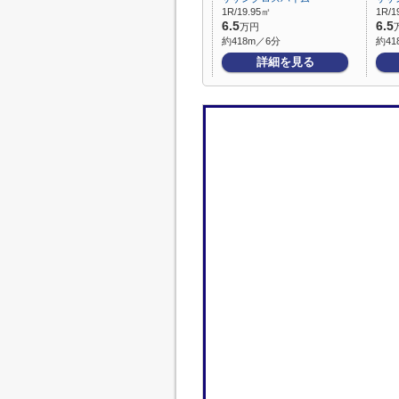
1R/19.95㎡
1R/1
6.5
6.5
万円
約418m／6分
約41
詳細を見る