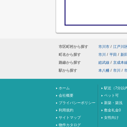
市区町村から探す
市川市
/
江戸川
町名から探す
市川
/
平田
/
新
路線から探す
総武線
/
京成本
駅から探す
本八幡
/
市川
/
ホーム
駅近（7分以
会社概要
ペット可
プライバシーポリシー
新築・築浅
利用規約
敷金礼金0
サイトマップ
女性向け
物件カタログ