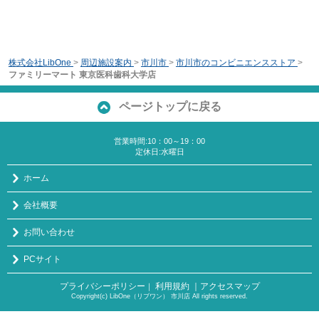
株式会社LibOne
>
周辺施設案内
>
市川市
>
市川市のコンビニエンスストア
>
ファミリーマート 東京医科歯科大学店
ページトップに戻る
営業時間:10：00～19：00
定休日:水曜日
ホーム
会社概要
お問い合わせ
PCサイト
プライバシーポリシー
利用規約
｜アクセスマップ
｜
Copyright(c) LibOne（リブワン） 市川店 All rights reserved.