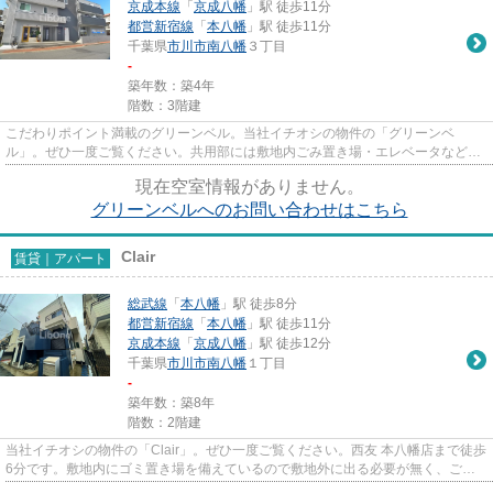
京成本線
「
京成八幡
」駅 徒歩11分
都営新宿線
「
本八幡
」駅 徒歩11分
千葉県
市川市
南八幡
３丁目
-
築年数：築4年
階数：3階建
こだわりポイント満載のグリーンベル。当社イチオシの物件の「グリーンベ
ル」。ぜひ一度ご覧ください。共用部には敷地内ごみ置き場・エレベータなどが
揃っております。令和4年築の物件...
現在空室情報がありません。
グリーンベルへのお問い合わせはこちら
Clair
賃貸｜アパート
総武線
「
本八幡
」駅 徒歩8分
都営新宿線
「
本八幡
」駅 徒歩11分
京成本線
「
京成八幡
」駅 徒歩12分
千葉県
市川市
南八幡
１丁目
-
築年数：築8年
階数：2階建
当社イチオシの物件の「Clair」。ぜひ一度ご覧ください。西友 本八幡店まで徒歩
6分です。敷地内にゴミ置き場を備えているので敷地外に出る必要が無く、ごみ
出しが短時間で終わります。...