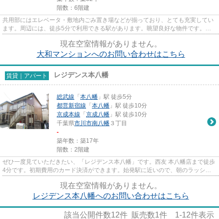
階数：6階建
共用部にはエレベータ・敷地内ごみ置き場などが揃っており、とても充実してい
ます。周辺には、徒歩5分で利用できる駅があります。眺望良好な物件です。風
通しのよさが魅力のマンション...
現在空室情報がありません。
大和マンションへのお問い合わせはこちら
レジデンス本八幡
賃貸｜アパート
総武線
「
本八幡
」駅 徒歩5分
都営新宿線
「
本八幡
」駅 徒歩10分
京成本線
「
京成八幡
」駅 徒歩10分
千葉県
市川市
南八幡
３丁目
-
築年数：築17年
階数：2階建
ぜひ一度見ていただきたい、「レジデンス本八幡」です。西友 本八幡店まで徒歩
4分です。初期費用のカード決済ができます。始発駅に近いので、朝のラッシュ
時にも電車に座りやすいです...
現在空室情報がありません。
レジデンス本八幡へのお問い合わせはこちら
該当公開件数
12
件 販売数
1
件
1-12
件表示