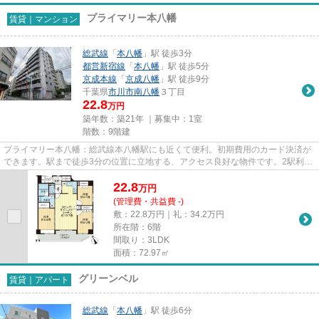
プライマリー本八幡
賃貸｜マンション
総武線
「
本八幡
」駅 徒歩3分
都営新宿線
「
本八幡
」駅 徒歩5分
京成本線
「
京成八幡
」駅 徒歩9分
千葉県
市川市
南八幡
３丁目
22.8
万円
築年数：築21年 ｜募集中：
1室
階数：9階建
プライマリー本八幡：総武線本八幡駅にも近くて便利。初期費用のカード決済が
できます。駅まで徒歩3分の位置に立地する、アクセス良好な物件です。2駅利用
可能なアクセスの良い物件で...
22.8
万
円
(管理費・共益費 -)
敷：22.8万円｜礼：34.2万円
所在階：6階
間取り：3LDK
面積：72.97㎡
グリーンベル
賃貸｜アパート
総武線
「
本八幡
」駅 徒歩6分