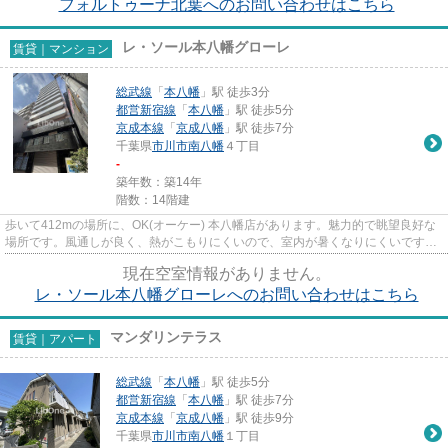
フォルトゥーナ北葉へのお問い合わせはこちら
レ・ソール本八幡グローレ
賃貸｜マンション
総武線
「
本八幡
」駅 徒歩3分
都営新宿線
「
本八幡
」駅 徒歩5分
京成本線
「
京成八幡
」駅 徒歩7分
千葉県
市川市
南八幡
４丁目
-
築年数：築14年
階数：14階建
歩いて412mの場所に、OK(オーケー) 本八幡店があります。魅力的で眺望良好な
場所です。風通しが良く、熱がこもりにくいので、室内が暑くなりにくいです。
外壁はタイル張りとなっていて...
現在空室情報がありません。
レ・ソール本八幡グローレへのお問い合わせはこちら
マンダリンテラス
賃貸｜アパート
総武線
「
本八幡
」駅 徒歩5分
都営新宿線
「
本八幡
」駅 徒歩7分
京成本線
「
京成八幡
」駅 徒歩9分
千葉県
市川市
南八幡
１丁目