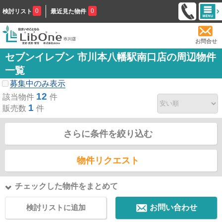
0
0
検討リスト
最近見た物件
お問合せ
セブンイレブン 市川本八幡駅南口店の周辺物件
一覧
募集中のみ表示
12
該当物件
件
1
販売数
件
さらに条件を絞り込む
物件リクエスト
チェックした物件をまとめて
検討リストに追加
お問い合わせ