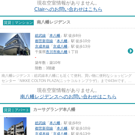
現在空室情報がありません。
Clairへのお問い合わせはこちら
南八幡レジデンス
賃貸｜マンション
総武線
「
本八幡
」駅 徒歩8分
都営新宿線
「
本八幡
」駅 徒歩10分
京成本線
「
京成八幡
」駅 徒歩13分
千葉県
市川市
南八幡
１丁目
-
築年数：築10年
階数：3階建
南八幡レジデンス：総武線本八幡にも近くて便利。買い物に便利なショッピング
センター「NIKKE COLTON PLAZA(ニッケコルトンプラザ)」まで443mです。清
潔感のある室内が魅力的な2016年...
現在空室情報がありません。
南八幡レジデンスへのお問い合わせはこちら
カーサグランデ本八幡
賃貸｜アパート
総武線
「
本八幡
」駅 徒歩8分
都営新宿線
「
本八幡
」駅 徒歩10分
京成本線
「
京成八幡
」駅 徒歩13分