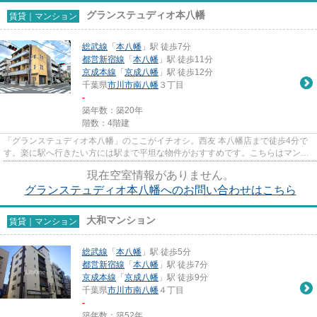
グランステュディオ本八幡
賃貸｜マンション
総武線
「
本八幡
」駅 徒歩7分
都営新宿線
「
本八幡
」駅 徒歩11分
京成本線
「
京成八幡
」駅 徒歩12分
千葉県
市川市
南八幡
３丁目
-
築年数：築20年
階数：4階建
「グランステュディオ本八幡」のここがイチオシ。西友 本八幡店まで徒歩4分で
す。楽に駅へ行きたい方には駅まで平坦な物件がおすすめです。こちらはマンシ
ョンタイプになります。市川...
現在空室情報がありません。
グランステュディオ本八幡へのお問い合わせはこちら
大和マンション
賃貸｜マンション
総武線
「
本八幡
」駅 徒歩5分
都営新宿線
「
本八幡
」駅 徒歩7分
京成本線
「
京成八幡
」駅 徒歩9分
千葉県
市川市
南八幡
４丁目
-
築年数：築52年