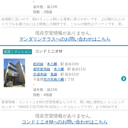
-
築年数：築13年
階数：2階建
始発駅に近いので、朝のラッシュ時にも電車に座りやすいです。上の階の人との
トラブルを避けるには上階無しの物件です。こちらの物件はアパートです。初期
費用のカード決済ができます...
現在空室情報がありません。
マンダリンテラスへのお問い合わせはこちら
コンドミニオM
賃貸｜マンション
総武線
「
本八幡
」駅 徒歩10分
都営新宿線
「
本八幡
」駅 徒歩11分
京成本線
「
鬼越
」駅 徒歩12分
千葉県
市川市
南八幡
１丁目
-
築年数：築23年
階数：4階建
新着情報：コンドミニオMの空室情報ならコチラ。買い物に便利なショッピング
センター「NIKKE COLTON PLAZA(ニッケコルトンプラザ)」まで481mです。空
気の入れ替えができる風通しの良い...
現在空室情報がありません。
コンドミニオMへのお問い合わせはこちら