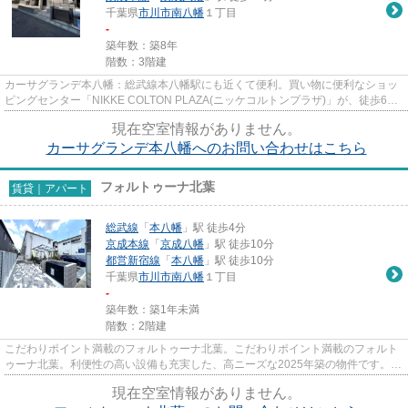
千葉県
市川市
南八幡
１丁目
-
築年数：築8年
階数：3階建
カーサグランデ本八幡：総武線本八幡駅にも近くて便利。買い物に便利なショッ
ピングセンター「NIKKE COLTON PLAZA(ニッケコルトンプラザ)」が、徒歩6分
のところにあります。敷地内には...
現在空室情報がありません。
カーサグランデ本八幡へのお問い合わせはこちら
フォルトゥーナ北葉
賃貸｜アパート
総武線
「
本八幡
」駅 徒歩4分
京成本線
「
京成八幡
」駅 徒歩10分
都営新宿線
「
本八幡
」駅 徒歩10分
千葉県
市川市
南八幡
１丁目
-
築年数：築1年未満
階数：2階建
こだわりポイント満載のフォルトゥーナ北葉。こだわりポイント満載のフォルト
ゥーナ北葉。利便性の高い設備も充実した、高ニーズな2025年築の物件です。こ
ちらの物件はアパートです。...
現在空室情報がありません。