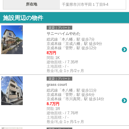
所在地
千葉県市川市平田１丁目9-4
施設周辺の物件
賃貸｜アパート
サニーハイムやわた
総武線「本八幡」駅 徒歩7分
京成本線「京成八幡」駅 徒歩9分
京成本線「菅野」駅 徒歩12分
8万円
間取:
1K
建物面積:
- / 7.35坪
土地面積:
- / -
敷金/礼金:
1ヶ月/2ヶ月
賃貸｜アパート
grass court
総武線「本八幡」駅 徒歩11分
京成本線「菅野」駅 徒歩6分
京成本線「市川真間」駅 徒歩14分
8.7万円
間取:
1R
建物面積:
- / 7.76坪
土地面積:
- / -
敷金/礼金:
1ヶ月/1ヶ月