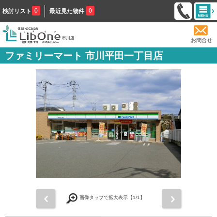
0
0
検討リスト
最近見た物件
お問合せ
ファミリーマート 市川平田一丁目店
前
次
画像タップで拡大表示【
1
/1】