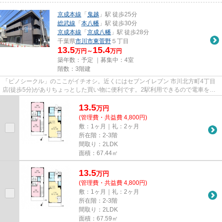
京成本線
「
鬼越
」駅 徒歩25分
総武線
「
本八幡
」駅 徒歩30分
京成本線
「
京成八幡
」駅 徒歩28分
千葉県
市川市
東菅野
５丁目
13.5
15.4
万円～
万円
築年数：予定 ｜募集中：
4室
階数：3階建
「ピノシークル」のここがイチオシ。近くにはセブンイレブン 市川北方町4丁目
店(徒歩5分)がありちょっとした買い物に便利です。2駅利用できるので電車をよ
く使う方におすすめな物件で...
13.5
万
円
(管理費・共益費 4,800円)
敷：1ヶ月｜礼：2ヶ月
所在階：2-3階
間取り：2LDK
面積：67.44㎡
13.5
万
円
(管理費・共益費 4,800円)
敷：1ヶ月｜礼：2ヶ月
所在階：2-3階
間取り：2LDK
面積：67.59㎡