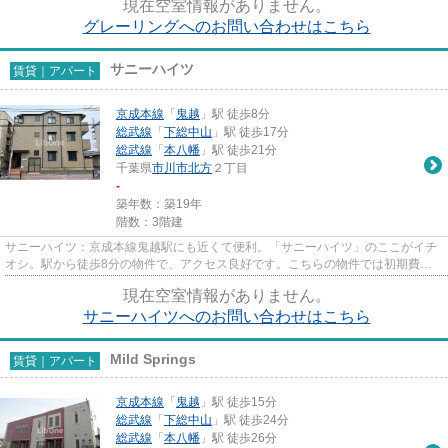
現在空室情報がありません。
グレーリングへのお問い合わせはこちら
サニーハイツ
賃貸｜アパート
京成本線
「
鬼越
」駅 徒歩8分
総武線
「
下総中山
」駅 徒歩17分
総武線
「
本八幡
」駅 徒歩21分
千葉県
市川市
北方
２丁目
-
築年数：築19年
階数：3階建
サニーハイツ：京成本線鬼越駅にも近くて便利。「サニーハイツ」のここがイチ
オシ。駅から徒歩8分の物件で、アクセス良好です。こちらの物件では初期費用
をカードでお支払いいただけま...
現在空室情報がありません。
サニーハイツへのお問い合わせはこちら
Mild Springs
賃貸｜アパート
京成本線
「
鬼越
」駅 徒歩15分
総武線
「
下総中山
」駅 徒歩24分
総武線
「
本八幡
」駅 徒歩26分