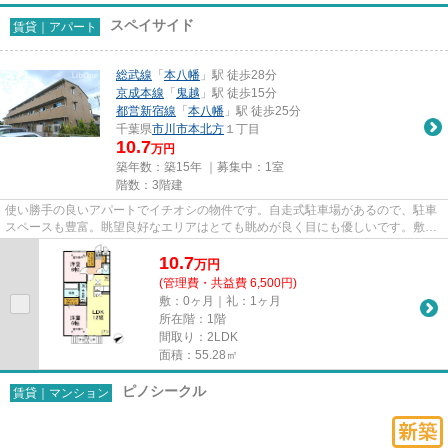
スペイサイド
賃貸｜アパート
総武線
「
本八幡
」駅 徒歩28分
京成本線
「
鬼越
」駅 徒歩15分
都営新宿線
「
本八幡
」駅 徒歩25分
千葉県
市川市
本北方
１丁目
10.7
万円
築年数：築15年 ｜募集中：
1室
階数：3階建
使い勝手の良いアパートでイチオシの物件です。自走式駐車場があるので、駐車
スペースも豊富。眺望良好なエリアはとても眺めが良く目にも優しいです。敷地
内ごみ置き場があるので、忙...
10.7
万
円
(管理費・共益費 6,500円)
敷：0ヶ月｜礼：1ヶ月
所在階：1階
間取り：2LDK
面積：55.28㎡
ピノシークル
賃貸｜マンション