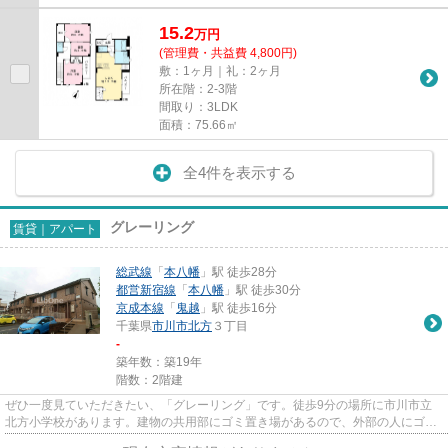
15.2
万
円
(管理費・共益費 4,800円)
敷：1ヶ月｜礼：2ヶ月
所在階：2-3階
間取り：3LDK
面積：75.66㎡
全4件を表示する
グレーリング
賃貸｜アパート
総武線
「
本八幡
」駅 徒歩28分
都営新宿線
「
本八幡
」駅 徒歩30分
京成本線
「
鬼越
」駅 徒歩16分
千葉県
市川市
北方
３丁目
-
築年数：築19年
階数：2階建
ぜひ一度見ていただきたい、「グレーリング」です。徒歩9分の場所に市川市立
北方小学校があります。建物の共用部にゴミ置き場があるので、外部の人にゴミ
を見られるなどのトラブルも減...