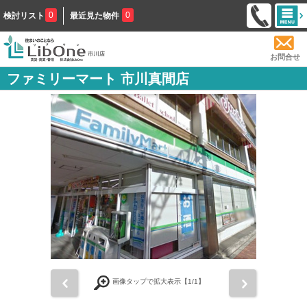
0
0
検討リスト
最近見た物件
お問合せ
ファミリーマート 市川真間店
前
次
画像タップで拡大表示【
1
/1】