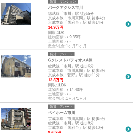
賃貸｜マンション
パークアクシス市川
総武線「市川」駅 徒歩5分
京成本線「市川真間」駅 徒歩4分
京成本線「国府台」駅 徒歩14分
14.9万円
間取:
1DK
建物面積:
- / 9.35坪
土地面積:
- / -
敷金/礼金:
1ヶ月/1ヶ月
賃貸｜アパート
GクレストパティオスA棟
総武線「市川」駅 徒歩6分
京成本線「市川真間」駅 徒歩2分
京成本線「菅野」駅 徒歩11分
12.8万円
間取:
1LDK
建物面積:
- / 14.40坪
土地面積:
- / -
敷金/礼金:
1ヶ月/1ヶ月
賃貸｜アパート
ベイホーム市川
京成本線「市川真間」駅 徒歩5分
総武線「市川」駅 徒歩8分
京成本線「国府台」駅 徒歩10分
9.6万円