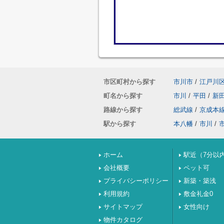
市区町村から探す
市川市
/
江戸川
町名から探す
市川
/
平田
/
新
路線から探す
総武線
/
京成本
駅から探す
本八幡
/
市川
/
ホーム
駅近（7分以
会社概要
ペット可
プライバシーポリシー
新築・築浅
利用規約
敷金礼金0
サイトマップ
女性向け
物件カタログ