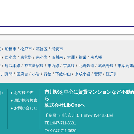
区
/
船橋市
/
松戸市
/
葛飾区
/
浦安市
田
/
西小岩
/
東菅野
/
南小岩
/
市川南
/
大洲
/
福栄
/
南八幡
線
/
総武本線
/
都営新宿線
/
東西線
/
京葉線
/
北総鉄道
/
武蔵野線
/
東葉高速
市川真間
/
国府台
/
小岩
/
行徳
/
下総中山
/
京成小岩
/
菅野
/
江戸川
市川駅を中心に賃貸マンションなど不動
内）
お客様の声
ら
周辺施設検索
株式会社LibOneへ
お問い合わせ
千葉県市川市市川１丁目9-7 ISビル１階
TEL:047-711-3631
FAX:047-711-3630