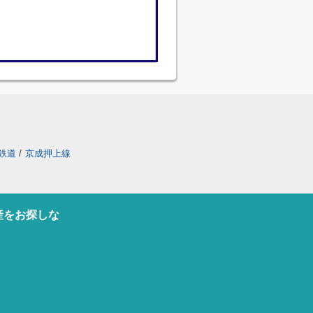
鉄道
/
京成押上線
産をお探しな