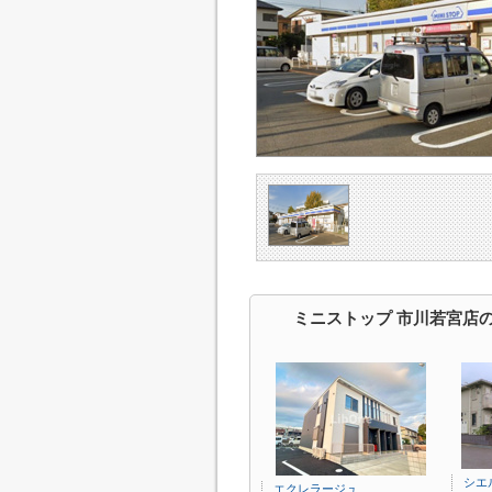
ミニストップ 市川若宮店
シエ
エクレラージュ