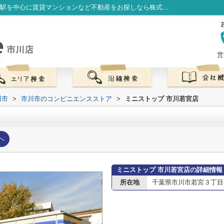
ミニストップ 市川若宮店情報ページ｜市川駅を中心に賃貸マンションなど不動産をお探しなら株式会社LibOneへ
営
川市
>
市川市のコンビニエンスストア
>
ミニストップ 市川若宮店
へ
ミニストップ 市川若宮店の詳細情報
所在地
千葉県市川市若宮３丁目5