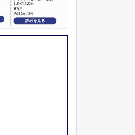
1LDK/42.22㎡
9
万円
約139m／2分
詳細を見る