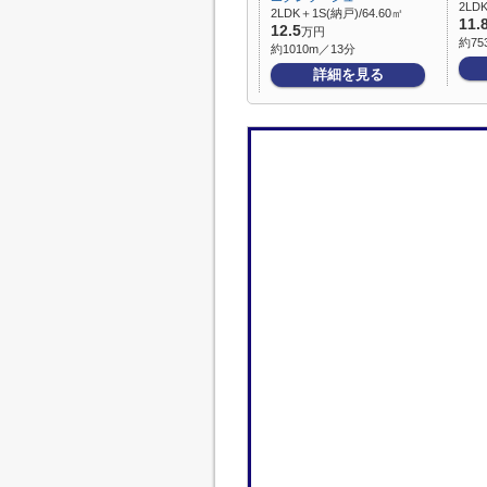
2LDK
2LDK＋1S(納戸)/64.60㎡
11.
12.5
万円
約75
約1010m／13分
詳細を見る