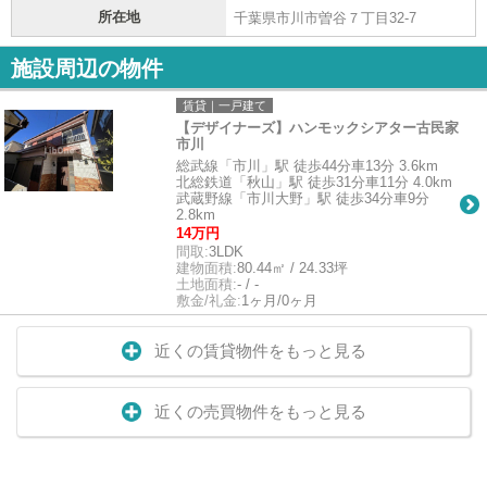
所在地
千葉県市川市曽谷７丁目32-7
施設周辺の物件
賃貸｜一戸建て
【デザイナーズ】ハンモックシアター古民家
市川
総武線「市川」駅 徒歩44分車13分 3.6km
北総鉄道「秋山」駅 徒歩31分車11分 4.0km
武蔵野線「市川大野」駅 徒歩34分車9分
2.8km
14万円
間取:
3LDK
建物面積:
80.44㎡ / 24.33坪
土地面積:
- / -
敷金/礼金:
1ヶ月/0ヶ月
近くの賃貸物件をもっと見る
近くの売買物件をもっと見る