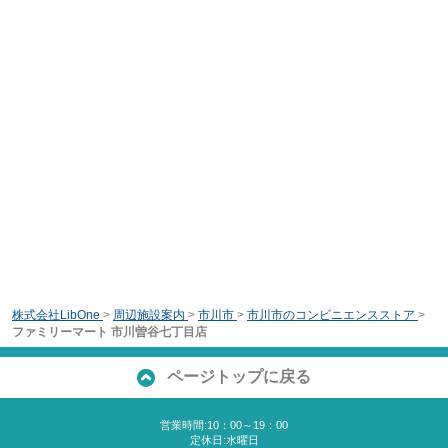
株式会社LibOne
>
周辺施設案内
>
市川市
>
市川市のコンビニエンスストア
>
ファミリーマート 市川曽谷七丁目店
ページトップに戻る
営業時間:10：00～19：00
定休日:水曜日