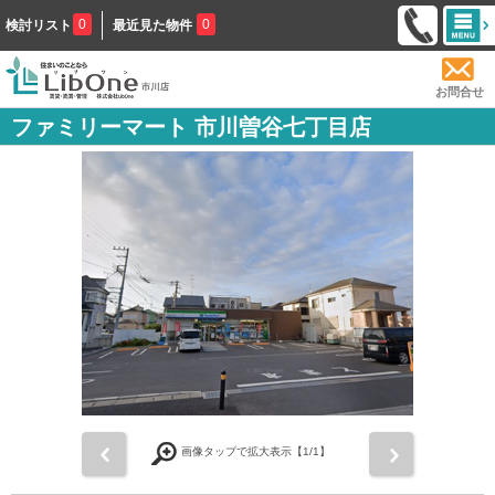
0
0
検討リスト
最近見た物件
お問合せ
ファミリーマート 市川曽谷七丁目店
前
次
画像タップで拡大表示【
1
/1】