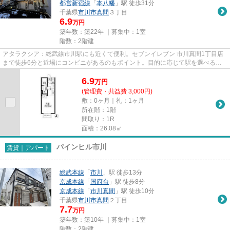
都営新宿線
「
本八幡
」駅 徒歩31分
千葉県
市川市
真間
３丁目
6.9
万円
築年数：築22年 ｜募集中：
1室
階数：2階建
アタラクシア：総武線市川駅にも近くて便利。セブンイレブン 市川真間1丁目店
まで徒歩6分と近場にコンビニがあるのもポイント。目的に応じて駅を選べるこ
とが、2駅利用できるこの物件...
6.9
万
円
(管理費・共益費 3,000円)
敷：0ヶ月｜礼：1ヶ月
所在階：1階
間取り：1R
面積：26.08㎡
パインヒル市川
賃貸｜アパート
総武本線
「
市川
」駅 徒歩13分
京成本線
「
国府台
」駅 徒歩8分
京成本線
「
市川真間
」駅 徒歩10分
千葉県
市川市
真間
２丁目
7.7
万円
築年数：築10年 ｜募集中：
1室
階数：2階建