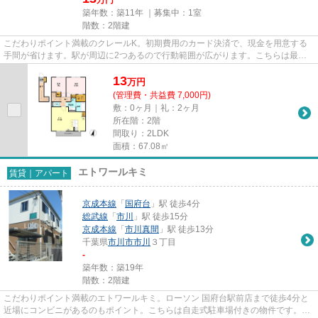
築年数：築11年 ｜募集中：
1室
階数：2階建
こだわりポイント満載のクレールK。初期費用のカード決済で、現金を用意する
手間が省けます。駅が周辺に2つあるので行動範囲が広がります。こちらは最上
階の物件です。市川市エリアに...
13
万
円
(管理費・共益費 7,000円)
敷：0ヶ月｜礼：2ヶ月
所在階：2階
間取り：2LDK
面積：67.08㎡
エトワールキミ
賃貸｜アパート
京成本線
「
国府台
」駅 徒歩4分
総武線
「
市川
」駅 徒歩15分
京成本線
「
市川真間
」駅 徒歩13分
千葉県
市川市
市川
３丁目
-
築年数：築19年
階数：2階建
こだわりポイント満載のエトワールキミ。ローソン 国府台駅前店まで徒歩4分と
近場にコンビニがあるのもポイント。こちらは自走式駐車場付きの物件です。敷