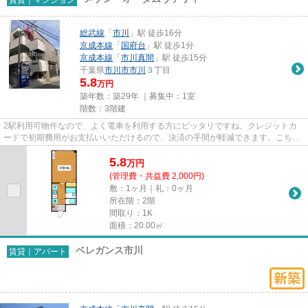
総武線
「
市川
」駅 徒歩16分
京成本線
「
国府台
」駅 徒歩1分
京成本線
「
市川真間
」駅 徒歩15分
千葉県
市川市
市川
３丁目
5.8
万円
築年数：築29年 ｜募集中：
1室
階数：3階建
2駅利用可物件なので、よく電車を利用する方にピッタリですね。クレジットカ
ードで初期費用がお支払いいただけるので、決済の手間が軽減できます。こちら
はマンションタイプになります...
5.8
万
円
(管理費・共益費 2,000円)
敷：1ヶ月｜礼：0ヶ月
所在階：2階
間取り：1K
面積：20.00㎡
ベレガンス市川
賃貸｜アパート