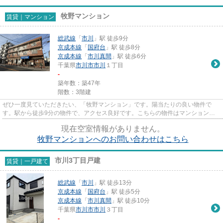
牧野マンション
賃貸｜マンション
総武線
「
市川
」駅 徒歩9分
京成本線
「
国府台
」駅 徒歩8分
京成本線
「
市川真間
」駅 徒歩6分
千葉県
市川市
市川
１丁目
-
築年数：築47年
階数：3階建
ぜひ一度見ていただきたい、「牧野マンション」です。陽当たりの良い物件で
す。駅から徒歩9分の物件で、アクセス良好です。こちらの物件はマンションで
す。当社スタッフが地域の賃貸情...
現在空室情報がありません。
牧野マンションへのお問い合わせはこちら
市川3丁目戸建
賃貸｜一戸建て
総武線
「
市川
」駅 徒歩13分
京成本線
「
国府台
」駅 徒歩5分
京成本線
「
市川真間
」駅 徒歩10分
千葉県
市川市
市川
３丁目
-