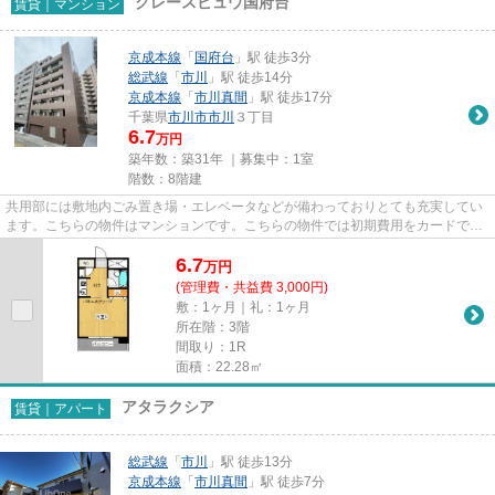
グレースビュウ国府台
賃貸｜マンション
京成本線
「
国府台
」駅 徒歩3分
総武線
「
市川
」駅 徒歩14分
京成本線
「
市川真間
」駅 徒歩17分
千葉県
市川市
市川
３丁目
6.7
万円
築年数：築31年 ｜募集中：
1室
階数：8階建
共用部には敷地内ごみ置き場・エレベータなどが備わっておりとても充実してい
ます。こちらの物件はマンションです。こちらの物件では初期費用をカードでお
支払いいただけます。2駅利用...
6.7
万
円
(管理費・共益費 3,000円)
敷：1ヶ月｜礼：1ヶ月
所在階：3階
間取り：1R
面積：22.28㎡
アタラクシア
賃貸｜アパート
総武線
「
市川
」駅 徒歩13分
京成本線
「
市川真間
」駅 徒歩7分