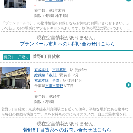
-
築年数：築1年未満
階数：4階建 地下1階
「プランドール市川」の物件情報をお探しならお気軽にお問い合わせ下さい。歩
いて徒歩3分の場所にマツモトキヨシもあります。物件の周辺に駅が2つあり、よ
く電車を利用する方にピッタ...
現在空室情報がありません。
プランドール市川へのお問い合わせはこちら
菅野6丁目貸家
賃貸｜一戸建て
京成本線
「
市川真間
」駅 徒歩6分
総武線
「
市川
」駅 徒歩12分
京成本線
「
菅野
」駅 徒歩14分
千葉県
市川市
菅野
６丁目
-
築年数：築24年
階数：2階建
菅野6丁目貸家：京成本線市川真間駅にも近くて便利。平坦な場所にある物件な
ら毎日の移動も快適です。車をお持ちの方にもオススメの、自走式駐車場を利用
できる物件です。住環境がよく...
現在空室情報がありません。
菅野6丁目貸家へのお問い合わせはこちら