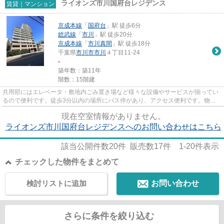
ライオンズ市川国府台レジデンス
賃貸｜マンション
京成本線
「
国府台
」駅 徒歩6分
総武線
「
市川
」駅 徒歩20分
京成本線
「
市川真間
」駅 徒歩18分
千葉県
市川市
市川
４丁目11-24
-
築年数：築11年
階数：15階建
共用部にはエレベータ・敷地内ごみ置き場など様々な設備やサービスが揃ってい
るので便利です。徒歩3分以内の場所にバス停があり、アクセス便利です。物件
の近くに駅が2つあるため、用...
現在空室情報がありません。
ライオンズ市川国府台レジデンスへのお問い合わせはこちら
該当公開件数
20
件 販売数
17
件
1-20
件表示
チェックした物件をまとめて
検討リストに追加
お問い合わせ
さらに条件を絞り込む