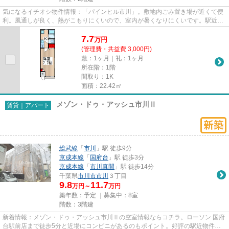
気になるイチオシ物件情報：「パインヒル市川」。敷地内ごみ置き場が近くて便
利。風通しが良く、熱がこもりにくいので、室内が暑くなりにくいです。駅近く
に立地する物件で、徒歩13分...
7.7
万
円
(管理費・共益費 3,000円)
敷：1ヶ月｜礼：1ヶ月
所在階：1階
間取り：1K
面積：22.42㎡
メゾン・ドゥ・アッシュ市川Ⅱ
賃貸｜アパート
総武線
「
市川
」駅 徒歩9分
京成本線
「
国府台
」駅 徒歩3分
京成本線
「
市川真間
」駅 徒歩14分
千葉県
市川市
市川
３丁目
9.8
11.7
万円～
万円
築年数：予定 ｜募集中：
8室
階数：3階建
新着情報：メゾン・ドゥ・アッシュ市川Ⅱの空室情報ならコチラ。ローソン 国府
台駅前店まで徒歩5分と近場にコンビニがあるのもポイント。好評の駅近物件と