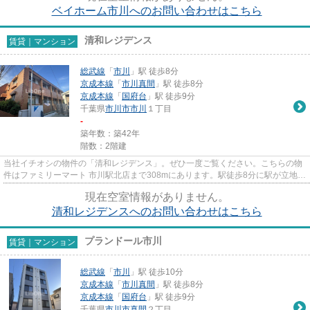
ベイホーム市川へのお問い合わせはこちら
清和レジデンス
賃貸｜マンション
総武線
「
市川
」駅 徒歩8分
京成本線
「
市川真間
」駅 徒歩8分
京成本線
「
国府台
」駅 徒歩9分
千葉県
市川市
市川
１丁目
-
築年数：築42年
階数：2階建
当社イチオシの物件の「清和レジデンス」。ぜひ一度ご覧ください。こちらの物
件はファミリーマート 市川駅北店まで308mにあります。駅徒歩8分に駅が立地す
る物件なので、電車を多く利...
現在空室情報がありません。
清和レジデンスへのお問い合わせはこちら
プランドール市川
賃貸｜マンション
総武線
「
市川
」駅 徒歩10分
京成本線
「
市川真間
」駅 徒歩8分
京成本線
「
国府台
」駅 徒歩9分
千葉県
市川市
真間
２丁目