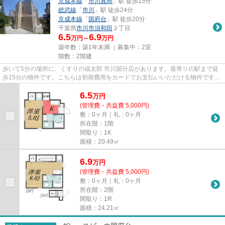
京成本線
「
市川真間
」駅 徒歩15分
総武線
「
市川
」駅 徒歩24分
京成本線
「
国府台
」駅 徒歩20分
千葉県
市川市
須和田
２丁目
6.5
6.9
万円～
万円
築年数：築1年未満 ｜募集中：
2室
階数：2階建
歩いて5分の場所に、くすりの福太郎 市川国分店があります。最寄りの駅まで徒
歩15分の物件です。こちらは初期費用をカードでお支払いいただける物件です。
こちらの物件はアパートです...
6.5
万
円
(管理費・共益費 5,000円)
敷：0ヶ月｜礼：0ヶ月
所在階：1階
間取り：1K
面積：20.49㎡
6.9
万
円
(管理費・共益費 5,000円)
敷：0ヶ月｜礼：0ヶ月
所在階：2階
間取り：1R
面積：24.21㎡