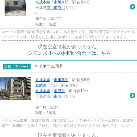
京成本線
「
市川真間
」駅 徒歩9分
千葉県
市川市
市川
３丁目
-
築年数：築17年
階数：3階建
ローソン 国府台駅前店が316m以内にある物件です。2駅利用可能でアクセスの良
いアパートです。駅近くに立地する物件で、徒歩12分程でアクセスできます。こ
ちらの物件はアパートです。...
現在空室情報がありません。
シモンズⅡへのお問い合わせはこちら
ベイホーム市川
賃貸｜アパート
京成本線
「
市川真間
」駅 徒歩5分
総武線
「
市川
」駅 徒歩8分
京成本線
「
国府台
」駅 徒歩10分
千葉県
市川市
市川
１丁目
-
築年数：築2年
階数：3階建
ベイホーム市川：京成本線市川真間駅にも近くて便利。ベイホーム市川：京成本
線市川真間駅にも近くて便利。2駅利用可能なアクセスの良い物件です。令和6年
築の物件です。当社スタッフ...
現在空室情報がありません。