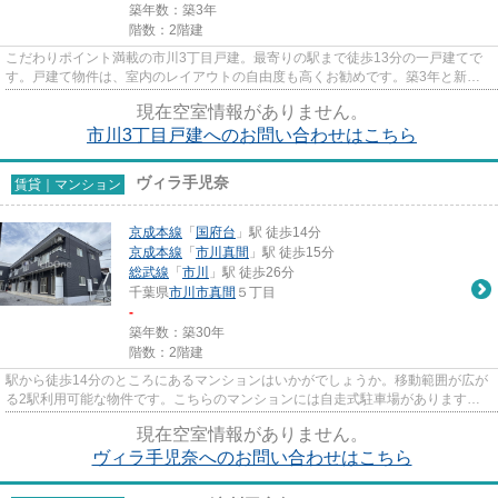
築年数：築3年
階数：2階建
こだわりポイント満載の市川3丁目戸建。最寄りの駅まで徒歩13分の一戸建てで
す。戸建て物件は、室内のレイアウトの自由度も高くお勧めです。築3年と新し
く、設備の面でも充実。市川市...
現在空室情報がありません。
市川3丁目戸建へのお問い合わせはこちら
ヴィラ手児奈
賃貸｜マンション
京成本線
「
国府台
」駅 徒歩14分
京成本線
「
市川真間
」駅 徒歩15分
総武線
「
市川
」駅 徒歩26分
千葉県
市川市
真間
５丁目
-
築年数：築30年
階数：2階建
駅から徒歩14分のところにあるマンションはいかがでしょうか。移動範囲が広が
る2駅利用可能な物件です。こちらのマンションには自走式駐車場があります。
初期費用はカードで決済いただ...
現在空室情報がありません。
ヴィラ手児奈へのお問い合わせはこちら