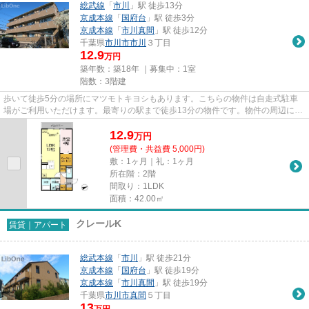
総武線
「
市川
」駅 徒歩13分
京成本線
「
国府台
」駅 徒歩3分
京成本線
「
市川真間
」駅 徒歩12分
千葉県
市川市
市川
３丁目
12.9
万円
築年数：築18年 ｜募集中：
1室
階数：3階建
歩いて徒歩5分の場所にマツモトキヨシもあります。こちらの物件は自走式駐車
場がご利用いただけます。最寄りの駅まで徒歩13分の物件です。物件の周辺に駅
が2つあり、よく電車を利用す...
12.9
万
円
(管理費・共益費 5,000円)
敷：1ヶ月｜礼：1ヶ月
所在階：2階
間取り：1LDK
面積：42.00㎡
クレールK
賃貸｜アパート
総武本線
「
市川
」駅 徒歩21分
京成本線
「
国府台
」駅 徒歩19分
京成本線
「
市川真間
」駅 徒歩19分
千葉県
市川市
真間
５丁目
13
万円