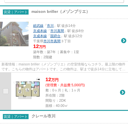
maison briller（メゾンブリエ）
賃貸｜アパート
総武線
「
市川
」駅 徒歩14分
京成本線
「
市川真間
」駅 徒歩8分
京成本線
「
国府台
」駅 徒歩12分
千葉県
市川市
真間
３丁目
12
万円
築年数：築7年 ｜募集中：
1室
階数：2階建
新着情報：maison briller（メゾンブリエ）の空室情報ならコチラ。最上階の物件
です。こちらの物件はアパートです。この物件は、駅まで徒歩14分に立地してい
ます。できるだけ早めに不...
12
万
円
(管理費・共益費 5,000円)
敷：0ヶ月｜礼：1ヶ月
所在階：2階
間取り：2DK
面積：40.00㎡
クレール市川
賃貸｜アパート