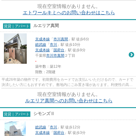
地内にゴミ置き場があるので...
現在空室情報がありません。
エトワールキミへのお問い合わせはこちら
ルエリア真間
賃貸｜アパート
京成本線
「
市川真間
」駅 徒歩6分
総武線
「
市川
」駅 徒歩10分
京成本線
「
国府台
」駅 徒歩9分
千葉県
市川市
真間
２丁目
-
築年数：築12年
階数：2階建
平成26年築の物件です。初期費用をカードでお支払いいただけるので、カードで
決済したい方にもおすすめです。敷地内にごみ置き場があります。利便性の高い
徒歩6分の物件です。当社スタ...
現在空室情報がありません。
ルエリア真間へのお問い合わせはこちら
シモンズⅡ
賃貸｜アパート
総武線
「
市川
」駅 徒歩12分
京成本線
「
国府台
」駅 徒歩3分