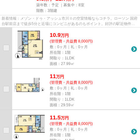
築年数：予定 ｜募集中：
8室
階数：3階建
新着情報：メゾン・ドゥ・アッシュ市川Ⅱの空室情報ならコチラ。ローソン 国府
台駅前店まで徒歩5分と近場にコンビニがあるのもポイント。好評の駅近物件と
なっており、駅より徒歩9分に...
10.9
万
円
(管理費・共益費 8,000円)
敷：0ヶ月｜礼：0ヶ月
所在階：1階
間取り：1LDK
面積：27.99㎡
11
万
円
(管理費・共益費 8,000円)
敷：0ヶ月｜礼：0ヶ月
所在階：1階
間取り：1LDK
面積：29.59㎡
11.5
万
円
(管理費・共益費 8,000円)
敷：0ヶ月｜礼：0ヶ月
所在階：1階