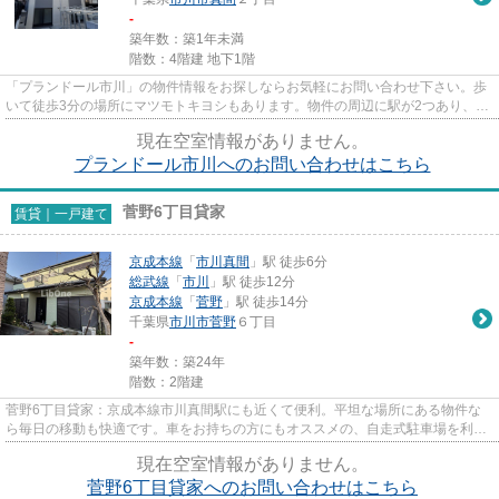
-
築年数：築1年未満
階数：4階建 地下1階
「プランドール市川」の物件情報をお探しならお気軽にお問い合わせ下さい。歩
いて徒歩3分の場所にマツモトキヨシもあります。物件の周辺に駅が2つあり、よ
く電車を利用する方にピッタ...
現在空室情報がありません。
プランドール市川へのお問い合わせはこちら
菅野6丁目貸家
賃貸｜一戸建て
京成本線
「
市川真間
」駅 徒歩6分
総武線
「
市川
」駅 徒歩12分
京成本線
「
菅野
」駅 徒歩14分
千葉県
市川市
菅野
６丁目
-
築年数：築24年
階数：2階建
菅野6丁目貸家：京成本線市川真間駅にも近くて便利。平坦な場所にある物件な
ら毎日の移動も快適です。車をお持ちの方にもオススメの、自走式駐車場を利用
できる物件です。住環境がよく...
現在空室情報がありません。
菅野6丁目貸家へのお問い合わせはこちら