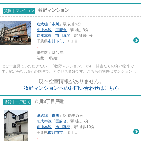
牧野マンション
賃貸｜マンション
総武線
「
市川
」駅 徒歩9分
京成本線
「
国府台
」駅 徒歩8分
京成本線
「
市川真間
」駅 徒歩6分
千葉県
市川市
市川
１丁目
-
築年数：築47年
階数：3階建
ぜひ一度見ていただきたい、「牧野マンション」です。陽当たりの良い物件で
す。駅から徒歩9分の物件で、アクセス良好です。こちらの物件はマンションで
す。当社スタッフが地域の賃貸情...
現在空室情報がありません。
牧野マンションへのお問い合わせはこちら
市川3丁目戸建
賃貸｜一戸建て
総武線
「
市川
」駅 徒歩13分
京成本線
「
国府台
」駅 徒歩5分
京成本線
「
市川真間
」駅 徒歩10分
千葉県
市川市
市川
３丁目
-