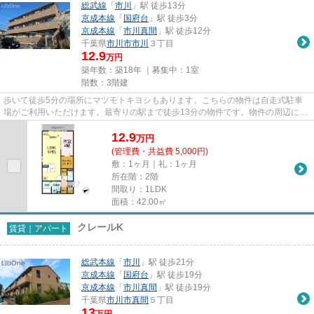
総武線
「
市川
」駅 徒歩13分
京成本線
「
国府台
」駅 徒歩3分
京成本線
「
市川真間
」駅 徒歩12分
千葉県
市川市
市川
３丁目
12.9
万円
築年数：築18年 ｜募集中：
1室
階数：3階建
歩いて徒歩5分の場所にマツモトキヨシもあります。こちらの物件は自走式駐車
場がご利用いただけます。最寄りの駅まで徒歩13分の物件です。物件の周辺に駅
が2つあり、よく電車を利用す...
12.9
万
円
(管理費・共益費 5,000円)
敷：1ヶ月｜礼：1ヶ月
所在階：2階
間取り：1LDK
面積：42.00㎡
クレールK
賃貸｜アパート
総武本線
「
市川
」駅 徒歩21分
京成本線
「
国府台
」駅 徒歩19分
京成本線
「
市川真間
」駅 徒歩19分
千葉県
市川市
真間
５丁目
13
万円