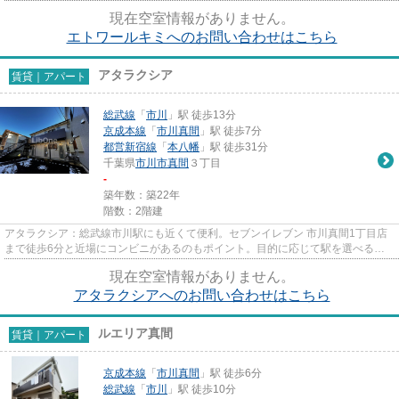
地内にゴミ置き場があるので...
現在空室情報がありません。
エトワールキミへのお問い合わせはこちら
アタラクシア
賃貸｜アパート
総武線
「
市川
」駅 徒歩13分
京成本線
「
市川真間
」駅 徒歩7分
都営新宿線
「
本八幡
」駅 徒歩31分
千葉県
市川市
真間
３丁目
-
築年数：築22年
階数：2階建
アタラクシア：総武線市川駅にも近くて便利。セブンイレブン 市川真間1丁目店
まで徒歩6分と近場にコンビニがあるのもポイント。目的に応じて駅を選べるこ
とが、2駅利用できるこの物件...
現在空室情報がありません。
アタラクシアへのお問い合わせはこちら
ルエリア真間
賃貸｜アパート
京成本線
「
市川真間
」駅 徒歩6分
総武線
「
市川
」駅 徒歩10分