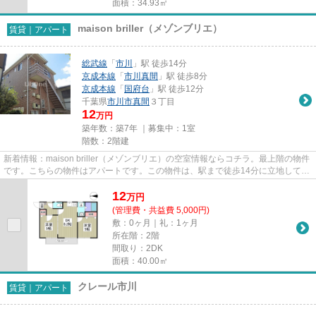
面積：34.93㎡
maison briller（メゾンブリエ）
賃貸｜アパート
総武線
「
市川
」駅 徒歩14分
京成本線
「
市川真間
」駅 徒歩8分
京成本線
「
国府台
」駅 徒歩12分
千葉県
市川市
真間
３丁目
12
万円
築年数：築7年 ｜募集中：
1室
階数：2階建
新着情報：maison briller（メゾンブリエ）の空室情報ならコチラ。最上階の物件
です。こちらの物件はアパートです。この物件は、駅まで徒歩14分に立地してい
ます。できるだけ早めに不...
12
万
円
(管理費・共益費 5,000円)
敷：0ヶ月｜礼：1ヶ月
所在階：2階
間取り：2DK
面積：40.00㎡
クレール市川
賃貸｜アパート