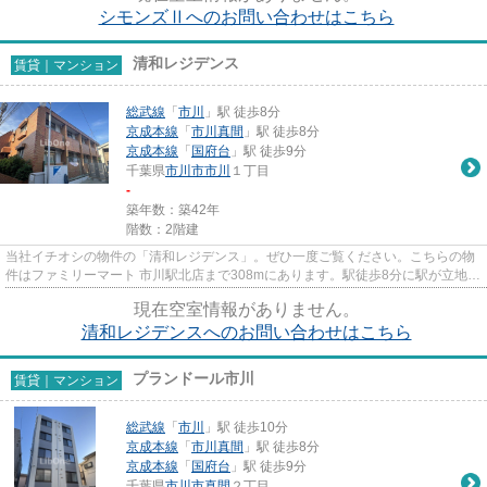
シモンズⅡへのお問い合わせはこちら
清和レジデンス
賃貸｜マンション
総武線
「
市川
」駅 徒歩8分
京成本線
「
市川真間
」駅 徒歩8分
京成本線
「
国府台
」駅 徒歩9分
千葉県
市川市
市川
１丁目
-
築年数：築42年
階数：2階建
当社イチオシの物件の「清和レジデンス」。ぜひ一度ご覧ください。こちらの物
件はファミリーマート 市川駅北店まで308mにあります。駅徒歩8分に駅が立地す
る物件なので、電車を多く利...
現在空室情報がありません。
清和レジデンスへのお問い合わせはこちら
プランドール市川
賃貸｜マンション
総武線
「
市川
」駅 徒歩10分
京成本線
「
市川真間
」駅 徒歩8分
京成本線
「
国府台
」駅 徒歩9分
千葉県
市川市
真間
２丁目