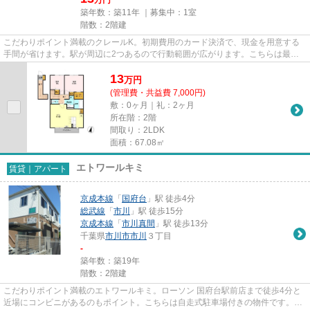
築年数：築11年 ｜募集中：
1室
階数：2階建
こだわりポイント満載のクレールK。初期費用のカード決済で、現金を用意する
手間が省けます。駅が周辺に2つあるので行動範囲が広がります。こちらは最上
階の物件です。市川市エリアに...
13
万
円
(管理費・共益費 7,000円)
敷：0ヶ月｜礼：2ヶ月
所在階：2階
間取り：2LDK
面積：67.08㎡
エトワールキミ
賃貸｜アパート
京成本線
「
国府台
」駅 徒歩4分
総武線
「
市川
」駅 徒歩15分
京成本線
「
市川真間
」駅 徒歩13分
千葉県
市川市
市川
３丁目
-
築年数：築19年
階数：2階建
こだわりポイント満載のエトワールキミ。ローソン 国府台駅前店まで徒歩4分と
近場にコンビニがあるのもポイント。こちらは自走式駐車場付きの物件です。敷