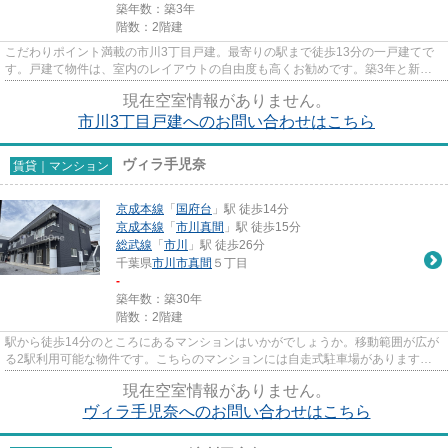
築年数：築3年
階数：2階建
こだわりポイント満載の市川3丁目戸建。最寄りの駅まで徒歩13分の一戸建てで
す。戸建て物件は、室内のレイアウトの自由度も高くお勧めです。築3年と新し
く、設備の面でも充実。市川市...
現在空室情報がありません。
市川3丁目戸建へのお問い合わせはこちら
ヴィラ手児奈
賃貸｜マンション
京成本線
「
国府台
」駅 徒歩14分
京成本線
「
市川真間
」駅 徒歩15分
総武線
「
市川
」駅 徒歩26分
千葉県
市川市
真間
５丁目
-
築年数：築30年
階数：2階建
駅から徒歩14分のところにあるマンションはいかがでしょうか。移動範囲が広が
る2駅利用可能な物件です。こちらのマンションには自走式駐車場があります。
初期費用はカードで決済いただ...
現在空室情報がありません。
ヴィラ手児奈へのお問い合わせはこちら