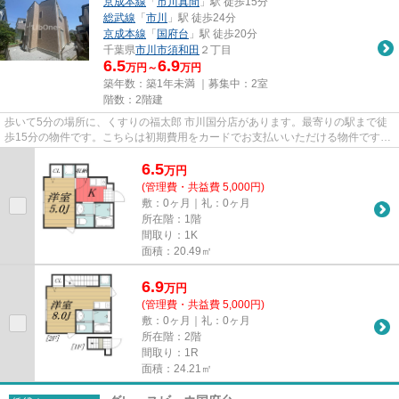
京成本線
「
市川真間
」駅 徒歩15分
総武線
「
市川
」駅 徒歩24分
京成本線
「
国府台
」駅 徒歩20分
千葉県
市川市
須和田
２丁目
6.5
6.9
万円～
万円
築年数：築1年未満 ｜募集中：
2室
階数：2階建
歩いて5分の場所に、くすりの福太郎 市川国分店があります。最寄りの駅まで徒
歩15分の物件です。こちらは初期費用をカードでお支払いいただける物件です。
こちらの物件はアパートです...
6.5
万
円
(管理費・共益費 5,000円)
敷：0ヶ月｜礼：0ヶ月
所在階：1階
間取り：1K
面積：20.49㎡
6.9
万
円
(管理費・共益費 5,000円)
敷：0ヶ月｜礼：0ヶ月
所在階：2階
間取り：1R
面積：24.21㎡