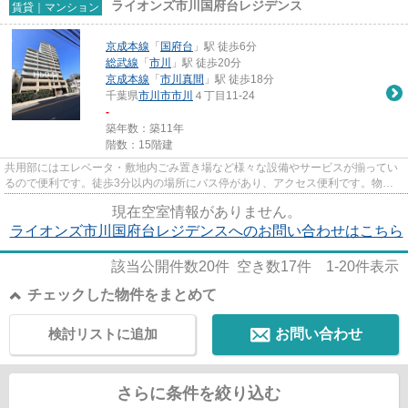
ライオンズ市川国府台レジデンス
賃貸｜マンション
京成本線
「
国府台
」駅 徒歩6分
総武線
「
市川
」駅 徒歩20分
京成本線
「
市川真間
」駅 徒歩18分
千葉県
市川市
市川
４丁目11-24
-
築年数：築11年
階数：15階建
共用部にはエレベータ・敷地内ごみ置き場など様々な設備やサービスが揃ってい
るので便利です。徒歩3分以内の場所にバス停があり、アクセス便利です。物件
の近くに駅が2つあるため、用...
現在空室情報がありません。
ライオンズ市川国府台レジデンスへのお問い合わせはこちら
該当公開件数
20
件 空き数
17
件
1-20
件表示
チェックした物件をまとめて
検討リストに追加
お問い合わせ
さらに条件を絞り込む