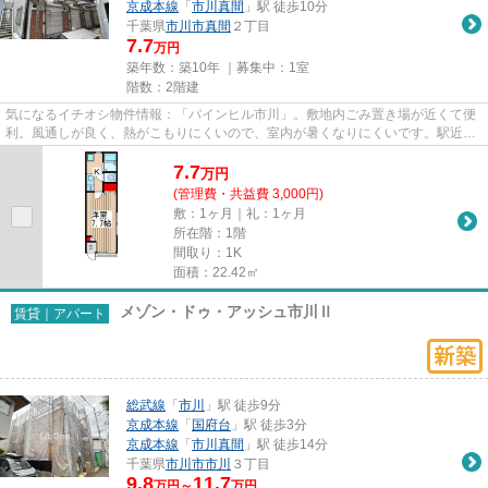
京成本線
「
市川真間
」駅 徒歩10分
千葉県
市川市
真間
２丁目
7.7
万円
築年数：築10年 ｜募集中：
1室
階数：2階建
気になるイチオシ物件情報：「パインヒル市川」。敷地内ごみ置き場が近くて便
利。風通しが良く、熱がこもりにくいので、室内が暑くなりにくいです。駅近く
に立地する物件で、徒歩13分...
7.7
万
円
(管理費・共益費 3,000円)
敷：1ヶ月｜礼：1ヶ月
所在階：1階
間取り：1K
面積：22.42㎡
メゾン・ドゥ・アッシュ市川Ⅱ
賃貸｜アパート
総武線
「
市川
」駅 徒歩9分
京成本線
「
国府台
」駅 徒歩3分
京成本線
「
市川真間
」駅 徒歩14分
千葉県
市川市
市川
３丁目
9.8
11.7
万円～
万円