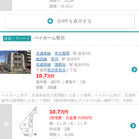
間取り：1LDK
面積：31.01㎡
全8件を表示する
ベイホーム市川
賃貸｜アパート
京成本線
「
市川真間
」駅 徒歩5分
総武線
「
市川
」駅 徒歩8分
京成本線
「
国府台
」駅 徒歩10分
千葉県
市川市
市川
１丁目
10.7
万円
築年数：築2年 ｜募集中：
1室
階数：3階建
ベイホーム市川：京成本線市川真間駅にも近くて便利。ベイホーム市川：京成本
線市川真間駅にも近くて便利。2駅利用可能なアクセスの良い物件です。令和6年
築の物件です。当社スタッフ...
10.7
万
円
(管理費・共益費 3,000円)
敷：1ヶ月｜礼：1ヶ月
所在階：2階
間取り：1LDK