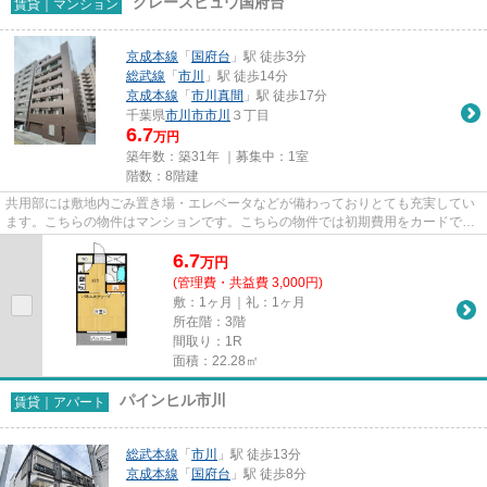
グレースビュウ国府台
賃貸｜マンション
京成本線
「
国府台
」駅 徒歩3分
総武線
「
市川
」駅 徒歩14分
京成本線
「
市川真間
」駅 徒歩17分
千葉県
市川市
市川
３丁目
6.7
万円
築年数：築31年 ｜募集中：
1室
階数：8階建
共用部には敷地内ごみ置き場・エレベータなどが備わっておりとても充実してい
ます。こちらの物件はマンションです。こちらの物件では初期費用をカードでお
支払いいただけます。2駅利用...
6.7
万
円
(管理費・共益費 3,000円)
敷：1ヶ月｜礼：1ヶ月
所在階：3階
間取り：1R
面積：22.28㎡
パインヒル市川
賃貸｜アパート
総武本線
「
市川
」駅 徒歩13分
京成本線
「
国府台
」駅 徒歩8分