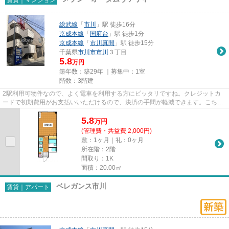
総武線
「
市川
」駅 徒歩16分
京成本線
「
国府台
」駅 徒歩1分
京成本線
「
市川真間
」駅 徒歩15分
千葉県
市川市
市川
３丁目
5.8
万円
築年数：築29年 ｜募集中：
1室
階数：3階建
2駅利用可物件なので、よく電車を利用する方にピッタリですね。クレジットカ
ードで初期費用がお支払いいただけるので、決済の手間が軽減できます。こちら
はマンションタイプになります...
5.8
万
円
(管理費・共益費 2,000円)
敷：1ヶ月｜礼：0ヶ月
所在階：2階
間取り：1K
面積：20.00㎡
ベレガンス市川
賃貸｜アパート