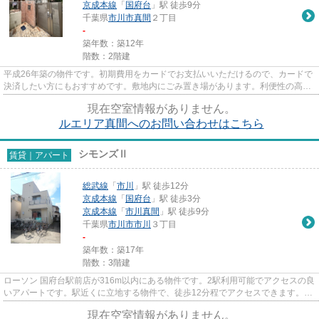
京成本線
「
国府台
」駅 徒歩9分
千葉県
市川市
真間
２丁目
-
築年数：築12年
階数：2階建
平成26年築の物件です。初期費用をカードでお支払いいただけるので、カードで
決済したい方にもおすすめです。敷地内にごみ置き場があります。利便性の高い
徒歩6分の物件です。当社スタ...
現在空室情報がありません。
ルエリア真間へのお問い合わせはこちら
シモンズⅡ
賃貸｜アパート
総武線
「
市川
」駅 徒歩12分
京成本線
「
国府台
」駅 徒歩3分
京成本線
「
市川真間
」駅 徒歩9分
千葉県
市川市
市川
３丁目
-
築年数：築17年
階数：3階建
ローソン 国府台駅前店が316m以内にある物件です。2駅利用可能でアクセスの良
いアパートです。駅近くに立地する物件で、徒歩12分程でアクセスできます。こ
ちらの物件はアパートです。...
現在空室情報がありません。