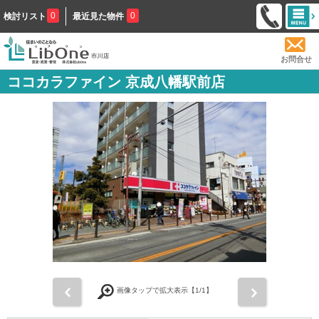
0
0
検討リスト
最近見た物件
お問合せ
ココカラファイン 京成八幡駅前店
前
次
画像タップで拡大表示【
1
/1】