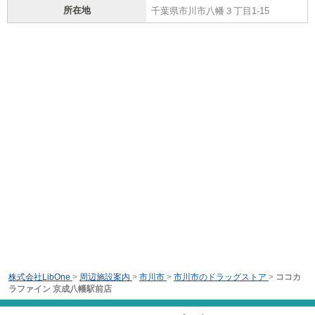
所在地
千葉県市川市八幡３丁目1-15
株式会社LibOne
>
周辺施設案内
>
市川市
>
市川市のドラッグストア
>
ココカ
ラファイン 京成八幡駅前店