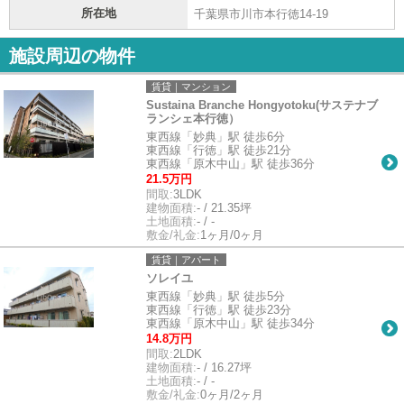
所在地
千葉県市川市本行徳14-19
施設周辺の物件
賃貸｜マンション
Sustaina Branche Hongyotoku(サステナブ
ランシェ本行徳）
東西線「妙典」駅 徒歩6分
東西線「行徳」駅 徒歩21分
東西線「原木中山」駅 徒歩36分
21.5万円
間取:
3LDK
建物面積:
- / 21.35坪
土地面積:
- / -
敷金/礼金:
1ヶ月/0ヶ月
賃貸｜アパート
ソレイユ
東西線「妙典」駅 徒歩5分
東西線「行徳」駅 徒歩23分
東西線「原木中山」駅 徒歩34分
14.8万円
間取:
2LDK
建物面積:
- / 16.27坪
土地面積:
- / -
敷金/礼金:
0ヶ月/2ヶ月