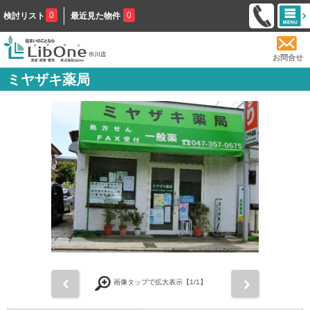
0
0
検討リスト
最近見た物件
お問合せ
ミヤザキ薬局
前
次
画像タップで拡大表示【
1
/1】