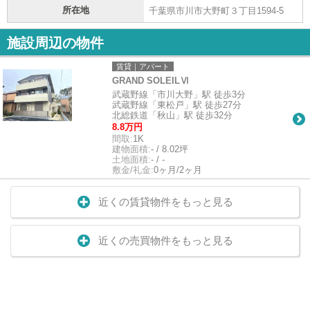
所在地
千葉県市川市大野町３丁目1594-5
施設周辺の物件
賃貸｜アパート
GRAND SOLEILⅥ
武蔵野線「市川大野」駅 徒歩3分
武蔵野線「東松戸」駅 徒歩27分
北総鉄道「秋山」駅 徒歩32分
8.8万円
間取:
1K
建物面積:
- / 8.02坪
土地面積:
- / -
敷金/礼金:
0ヶ月/2ヶ月
近くの賃貸物件をもっと見る
近くの売買物件をもっと見る