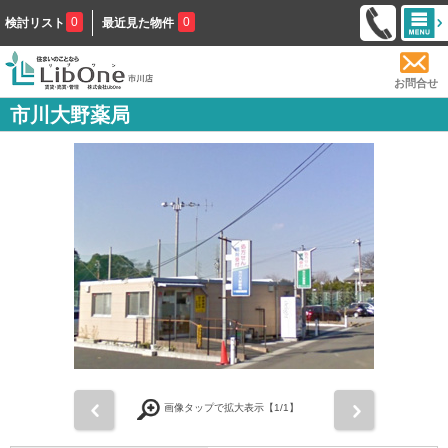
0
0
検討リスト
最近見た物件
お問合せ
市川大野薬局
前
次
画像タップで拡大表示【
1
/1】