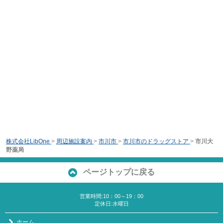
株式会社LibOne
>
周辺施設案内
>
市川市
>
市川市のドラッグストア
>
市川大
野薬局
ページトップに戻る
営業時間:10：00～19：00
定休日:水曜日
ホーム