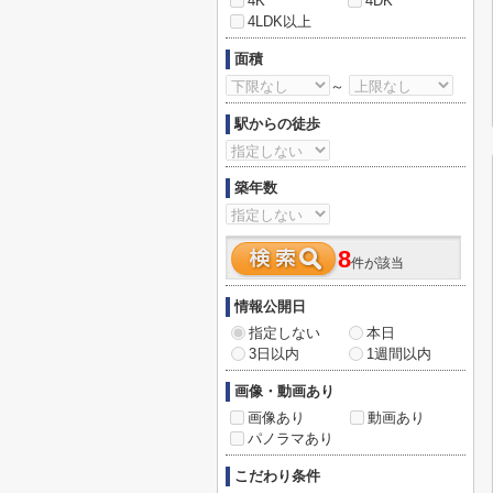
4K
4DK
4LDK以上
面積
～
駅からの徒歩
築年数
8
件が該当
情報公開日
指定しない
本日
3日以内
1週間以内
画像・動画あり
画像あり
動画あり
パノラマあり
こだわり条件