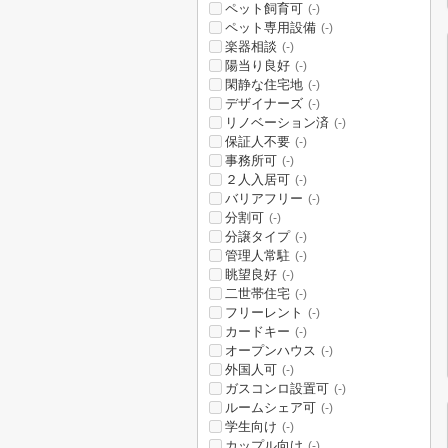
ペット飼育可
(-)
ペット専用設備
(-)
楽器相談
(-)
陽当り良好
(-)
閑静な住宅地
(-)
デザイナーズ
(-)
リノベーション済
(-)
保証人不要
(-)
事務所可
(-)
２人入居可
(-)
バリアフリー
(-)
分割可
(-)
分譲タイプ
(-)
管理人常駐
(-)
眺望良好
(-)
二世帯住宅
(-)
フリーレント
(-)
カードキー
(-)
オープンハウス
(-)
外国人可
(-)
ガスコンロ設置可
(-)
ルームシェア可
(-)
学生向け
(-)
カップル向け
(-)