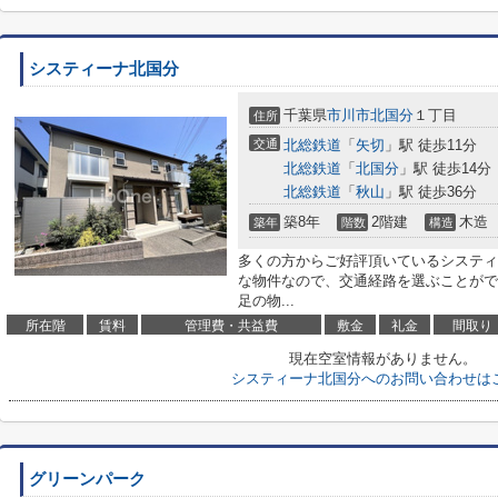
システィーナ北国分
千葉県
市川市
北国分
１丁目
住所
交通
北総鉄道
「
矢切
」駅 徒歩11分
北総鉄道
「
北国分
」駅 徒歩14分
北総鉄道
「
秋山
」駅 徒歩36分
築8年
2階建
木造
築年
階数
構造
多くの方からご好評頂いているシスティ
な物件なので、交通経路を選ぶことがで
足の物...
所在階
賃料
管理費・共益費
敷金
礼金
間取り
現在空室情報がありません。
システィーナ北国分へのお問い合わせは
グリーンパーク