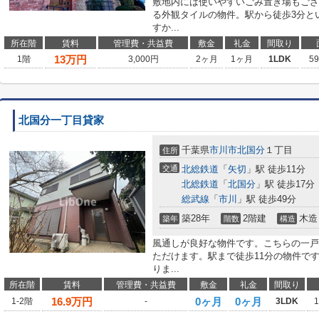
敷地内には使いやすいごみ置き場もござ
る外観タイルの物件。駅から徒歩3分と
すか...
所在階
賃料
管理費・共益費
敷金
礼金
間取り
13
万円
1階
3,000円
2ヶ月
1ヶ月
1LDK
5
北国分一丁目貸家
千葉県
市川市
北国分
１丁目
住所
交通
北総鉄道
「
矢切
」駅 徒歩11分
北総鉄道
「
北国分
」駅 徒歩17分
総武線
「
市川
」駅 徒歩49分
築28年
2階建
木造
築年
階数
構造
風通しが良好な物件です。こちらの一戸
ただけます。駅まで徒歩11分の物件で
りま...
所在階
賃料
管理費・共益費
敷金
礼金
間取り
16.9
万円
0ヶ月
0ヶ月
1-2階
-
3LDK