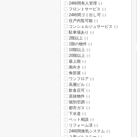
24時間有人管理
(-)
フロントサービス
(-)
24時間ゴミ出し可
(-)
住戸内覧可能
(-)
コンシェルジュサービス
(-)
駐車場あり
(-)
2階以上
(-)
1階の物件
(-)
10階以上
(-)
20階以上
(-)
最上階
(-)
南向き
(-)
角部屋
(-)
ワンフロア
(-)
高層ビル
(-)
飲食店可
(-)
居抜物件
(-)
個別空調
(-)
都市ガス
(-)
下水道
(-)
ペット相談
(-)
リフォーム済
(-)
24時間換気システム
(-)
２面バルコニー