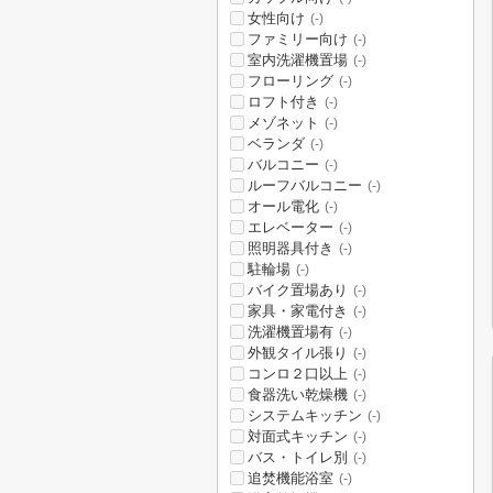
女性向け
(-)
ファミリー向け
(-)
室内洗濯機置場
(-)
フローリング
(-)
ロフト付き
(-)
メゾネット
(-)
ベランダ
(-)
バルコニー
(-)
ルーフバルコニー
(-)
オール電化
(-)
エレベーター
(-)
照明器具付き
(-)
駐輪場
(-)
バイク置場あり
(-)
家具・家電付き
(-)
洗濯機置場有
(-)
外観タイル張り
(-)
コンロ２口以上
(-)
食器洗い乾燥機
(-)
システムキッチン
(-)
対面式キッチン
(-)
バス・トイレ別
(-)
追焚機能浴室
(-)