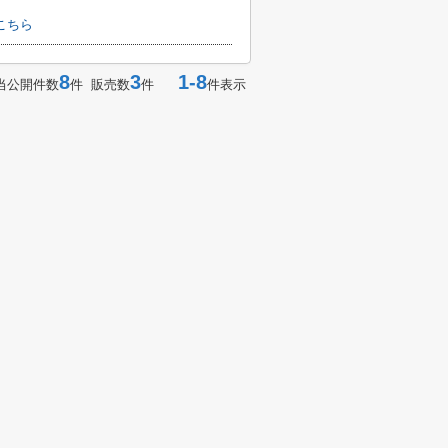
こちら
8
3
1-8
当公開件数
件 販売数
件
件表示