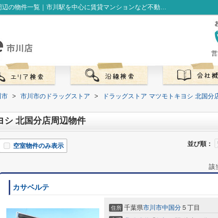
ドラッグストア マツモトキヨシ 北国分店周辺の物件一覧｜市川駅を中心に賃貸マンションなど不動産をお探しなら株式会社LibOneへ
営
川市
>
市川市のドラッグストア
>
ドラッグストア マツモトキヨシ 北国分
ヨシ 北国分店周辺物件
並び順：
空室物件のみ表示
該
カサベルテ
千葉県
市川市
中国分
５丁目
住所