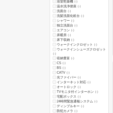
浴室乾燥機
(-)
温水洗浄便座
(-)
洗面台
(-)
洗髪洗面化粧台
(-)
シャワー
(-)
独立洗面台
(-)
エアコン
(-)
床暖房
(-)
床下収納
(-)
ウォークインクロゼット
(-)
ウォークインシューズクロゼット
(-)
収納豊富
(-)
CS
(-)
BS
(-)
CATV
(-)
光ファイバー
(-)
インターネット対応
(-)
オートロック
(-)
TVモニタ付インターホン
(-)
宅配ボックス
(-)
24時間緊急通報システム
(-)
ディンプルキー
(-)
防犯カメラ
(-)