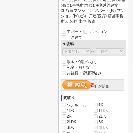
(売買),事務所(売買),住宅以外建物全
部,投資マンション,アパート(棟),マン
ション(棟),ビル,戸建(投資),店舗事務
所,その他,土地(投資)
アパート
マンション
一戸建て
▼賃料
～
敷金・保証金なし
礼金・敷引なし
共益費・管理費込み
8
件が該当
間取り
ワンルーム
1K
1DK
1LDK
2K
2DK
2LDK
3K
3DK
3LDK