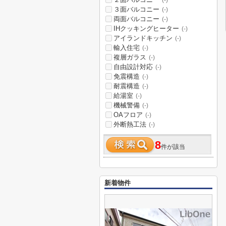
(-)
３面バルコニー
(-)
両面バルコニー
(-)
IHクッキングヒーター
(-)
アイランドキッチン
(-)
輸入住宅
(-)
複層ガラス
(-)
自由設計対応
(-)
免震構造
(-)
耐震構造
(-)
給湯室
(-)
機械警備
(-)
OAフロア
(-)
外断熱工法
(-)
8
件が該当
新着物件