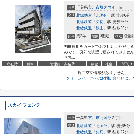
千葉県
市川市
堀之内
４丁目
住所
交通
北総鉄道
「
北国分
」駅 徒歩6分
北総鉄道
「
矢切
」駅 徒歩26分
北総鉄道
「
秋山
」駅 徒歩26分
築3年
3階建
軽量
築年
階数
構造
初期費用をカードでお支払いいただける
めです。良好な眺望で癒されてみません
き先...
所在階
賃料
管理費・共益費
敷金
礼金
間取り
現在空室情報がありません。
グリーンパークへのお問い合わせはこ
スカイ フェンテ
千葉県
市川市
北国分
３丁目
住所
交通
北総鉄道
「
北国分
」駅 徒歩5分
北総鉄道
「
矢切
」駅 徒歩22分