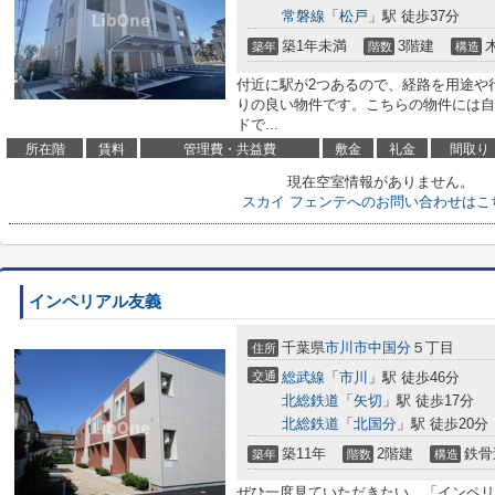
常磐線
「
松戸
」駅 徒歩37分
築1年未満
3階建
築年
階数
構造
付近に駅が2つあるので、経路を用途や
りの良い物件です。こちらの物件には自
ドで...
所在階
賃料
管理費・共益費
敷金
礼金
間取り
現在空室情報がありません。
スカイ フェンテへのお問い合わせはこ
インペリアル友義
千葉県
市川市
中国分
５丁目
住所
交通
総武線
「
市川
」駅 徒歩46分
北総鉄道
「
矢切
」駅 徒歩17分
北総鉄道
「
北国分
」駅 徒歩20分
築11年
2階建
鉄骨
築年
階数
構造
ぜひ一度見ていただきたい、「インペリ