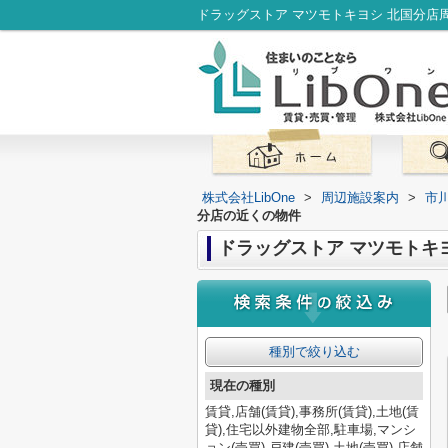
株式会社LibOne
>
周辺施設案内
>
市
分店の近くの物件
ドラッグストア マツモトキ
種別で絞り込む
現在の種別
賃貸,店舗(賃貸),事務所(賃貸),土地(賃
貸),住宅以外建物全部,駐車場,マンシ
ョン(売買),戸建(売買),土地(売買),店舗