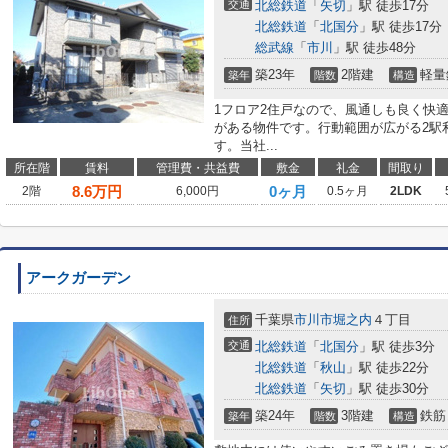
交通
北総鉄道
「
矢切
」駅 徒歩17分
北総鉄道
「
北国分
」駅 徒歩17分
総武線
「
市川
」駅 徒歩48分
築23年
2階建
軽量
築年
階数
構造
1フロア2住戸なので、風通しも良く快
がある物件です。行動範囲が広がる2駅
す。当社...
所在階
賃料
管理費・共益費
敷金
礼金
間取り
8.6
万円
0ヶ月
2階
6,000円
0.5ヶ月
2LDK
アークガーデン
千葉県
市川市
堀之内
４丁目
住所
交通
北総鉄道
「
北国分
」駅 徒歩3分
北総鉄道
「
秋山
」駅 徒歩22分
北総鉄道
「
矢切
」駅 徒歩30分
築24年
3階建
鉄筋
築年
階数
構造