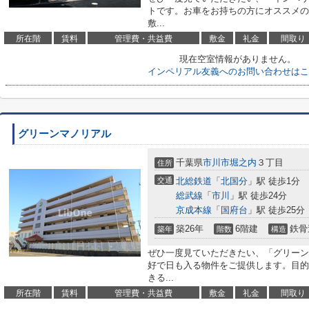
トです。お車をお持ちの方にオススメの
敷...
所在階
賃料
管理費・共益費
敷金
礼金
間取り
現在空室情報がありません。
インペリアル友義へのお問い合わせはこ
グリーンマノリアル
千葉県
市川市
堀之内
３丁目
住所
交通
北総鉄道
「
北国分
」駅 徒歩1分
総武線
「
市川
」駅 徒歩24分
京成本線
「
国府台
」駅 徒歩25分
築26年
6階建
鉄骨
築年
階数
構造
ぜひ一度見ていただきたい、「グリーン
好で日も入る物件をご提供します。目的
きる...
所在階
賃料
管理費・共益費
敷金
礼金
間取り