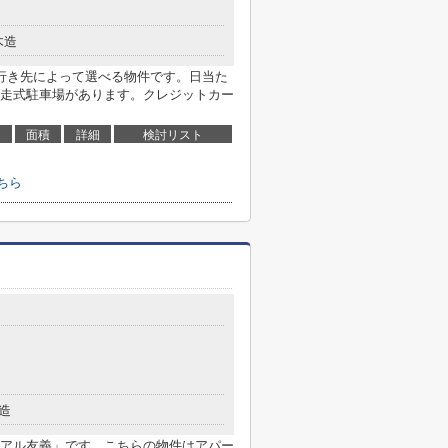
木造
行き先によって選べる物件です。日当た
走式駐車場があります。クレジットカー
面積
詳細
検討リスト
ちら
造
アル友義」です。こちらの物件はアパー