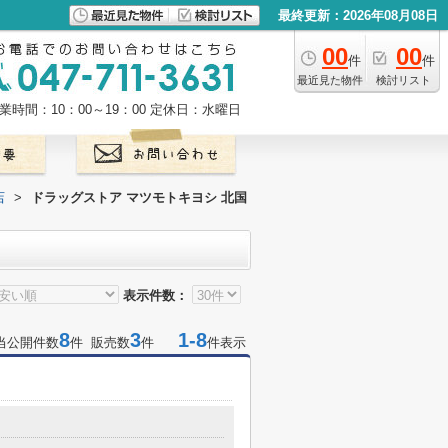
最終更新：2026年08月08日
00
00
件
件
最近見た物件
検討リスト
業時間：10：00～19：00
定休日：水曜日
店
>
ドラッグストア マツモトキヨシ 北国
表示件数：
8
3
1-8
当公開件数
件 販売数
件
件表示