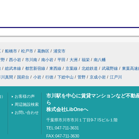
区
/
船橋市
/
松戸市
/
葛飾区
/
浦安市
菅野
/
西小岩
/
市川南
/
南小岩
/
平田
/
大洲
/
福栄
/
南八幡
線
/
総武本線
/
都営新宿線
/
東西線
/
京葉線
/
北総鉄道
/
武蔵野線
/
東葉高速
市川真間
/
国府台
/
小岩
/
行徳
/
下総中山
/
菅野
/
京成小岩
/
江戸川
市川駅を中心に賃貸マンションなど不動
内）
お客様の声
ら
周辺施設検索
株式会社LibOneへ
お問い合わせ
千葉県市川市市川１丁目9-7 ISビル１階
TEL:047-711-3631
FAX:047-711-3630