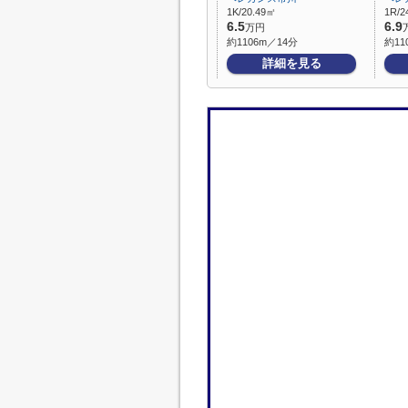
1K/20.49㎡
1R/2
6.5
6.9
万円
約1106m／14分
約11
詳細を見る