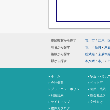
市区町村から探す
市川市
/
江戸川
町名から探す
市川
/
新田
/
東
路線から探す
総武線
/
京成本
駅から探す
本八幡
/
市川
/
ホーム
駅近（7分以
会社概要
ペット可
プライバシーポリシー
新築・築浅
利用規約
敷金礼金0
サイトマップ
女性向け
物件カタログ