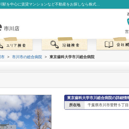
東京歯科大学市川総合病院情報ページ｜市川駅を中心に賃貸マンションなど不動産をお探しなら株式会社LibOneへ
営
川市
>
市川市の総合病院
>
東京歯科大学市川総合病院
東京歯科大学市川総合病院の詳細情
所在地
千葉県市川市菅野５丁目11