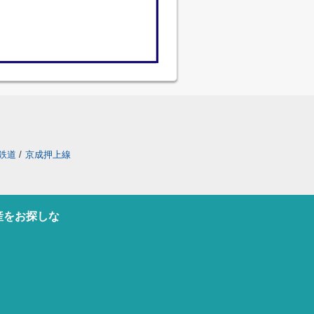
鉄道
/
京成押上線
産をお探しな