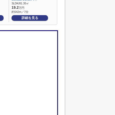
3LDK/81.35㎡
19.2
万円
約542m／7分
詳細を見る