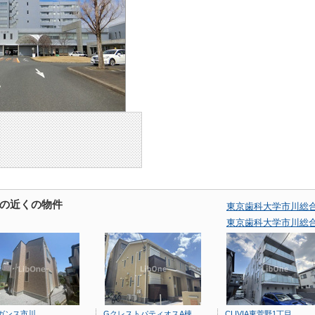
の近くの物件
東京歯科大学市川総
東京歯科大学市川総
ガンス市川
GクレストパティオスA棟
CLIVIA東菅野1丁目