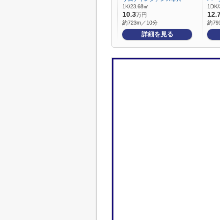
1K/23.68㎡
1DK/
10.3
12.
万円
約723m／10分
約79
詳細を見る