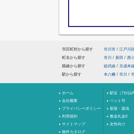
市区町村から探す
市川市
/
江戸川
町名から探す
市川
/
新田
/
西
路線から探す
総武線
/
京成本
駅から探す
本八幡
/
市川
/
ホーム
駅近（7分以
会社概要
ペット可
プライバシーポリシー
新築・築浅
利用規約
敷金礼金0
サイトマップ
女性向け
物件カタログ