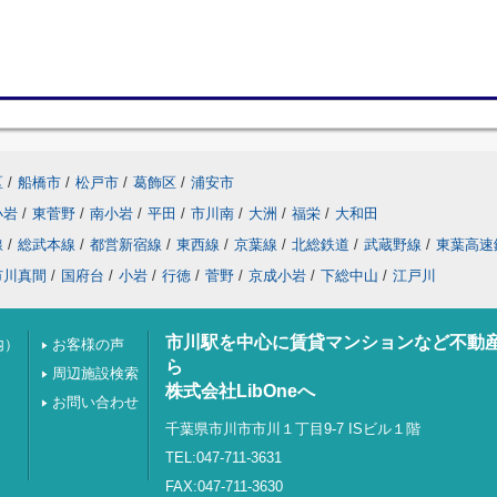
区
/
船橋市
/
松戸市
/
葛飾区
/
浦安市
小岩
/
東菅野
/
南小岩
/
平田
/
市川南
/
大洲
/
福栄
/
大和田
線
/
総武本線
/
都営新宿線
/
東西線
/
京葉線
/
北総鉄道
/
武蔵野線
/
東葉高速
市川真間
/
国府台
/
小岩
/
行徳
/
菅野
/
京成小岩
/
下総中山
/
江戸川
市川駅を中心に賃貸マンションなど不動
内）
お客様の声
ら
周辺施設検索
株式会社LibOneへ
お問い合わせ
千葉県市川市市川１丁目9-7 ISビル１階
TEL:047-711-3631
FAX:047-711-3630