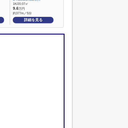
1K/20.07㎡
9.6
万円
約377m／5分
詳細を見る