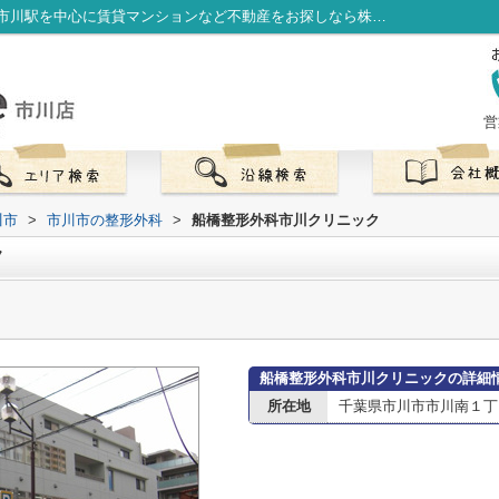
船橋整形外科市川クリニック情報ページ｜市川駅を中心に賃貸マンションなど不動産をお探しなら株式会社LibOneへ
営
川市
>
市川市の整形外科
>
船橋整形外科市川クリニック
ク
船橋整形外科市川クリニックの詳細
所在地
千葉県市川市市川南１丁目