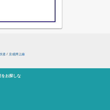
鉄道
/
京成押上線
産をお探しな