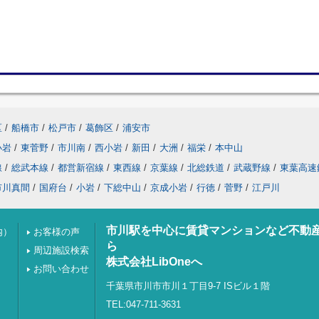
区
/
船橋市
/
松戸市
/
葛飾区
/
浦安市
小岩
/
東菅野
/
市川南
/
西小岩
/
新田
/
大洲
/
福栄
/
本中山
線
/
総武本線
/
都営新宿線
/
東西線
/
京葉線
/
北総鉄道
/
武蔵野線
/
東葉高速
市川真間
/
国府台
/
小岩
/
下総中山
/
京成小岩
/
行徳
/
菅野
/
江戸川
市川駅を中心に賃貸マンションなど不動
内）
お客様の声
ら
周辺施設検索
株式会社LibOneへ
お問い合わせ
千葉県市川市市川１丁目9-7 ISビル１階
TEL:047-711-3631