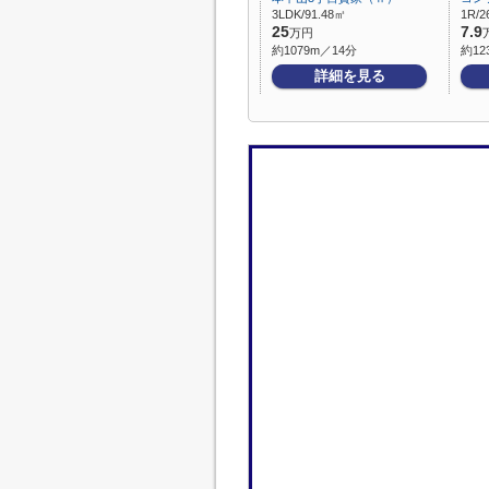
3LDK/91.48㎡
1R/2
25
7.9
万円
約1079m／14分
約12
詳細を見る