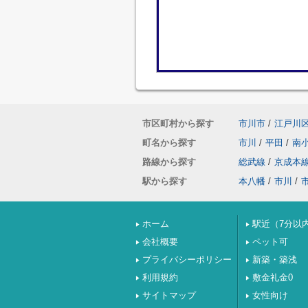
市区町村から探す
市川市
/
江戸川
町名から探す
市川
/
平田
/
南
路線から探す
総武線
/
京成本
駅から探す
本八幡
/
市川
/
ホーム
駅近（7分以
会社概要
ペット可
プライバシーポリシー
新築・築浅
利用規約
敷金礼金0
サイトマップ
女性向け