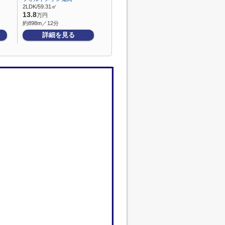
2LDK/59.31㎡
13.8
万円
約898m／12分
詳細を見る