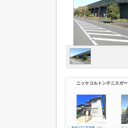
ニッケコルトンテニスガー
本中山3丁目貸家（Ⅱ）
コン