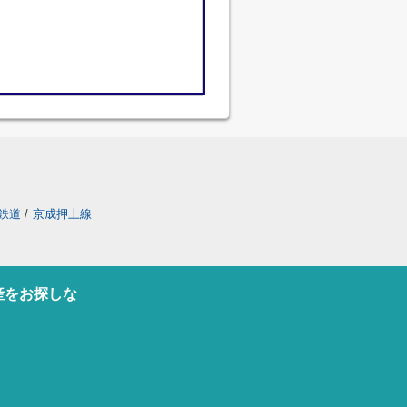
鉄道
/
京成押上線
産をお探しな