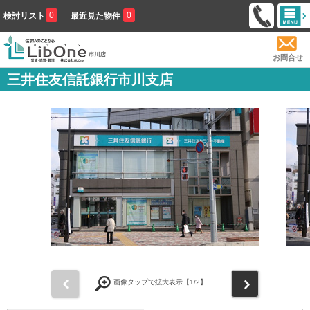
0
0
検討リスト
最近見た物件
お問合せ
三井住友信託銀行市川支店
前
次
画像タップで拡大表示【
1
/2】