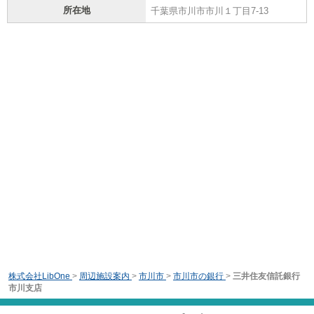
所在地
千葉県市川市市川１丁目7-13
株式会社LibOne
>
周辺施設案内
>
市川市
>
市川市の銀行
>
三井住友信託銀行
市川支店