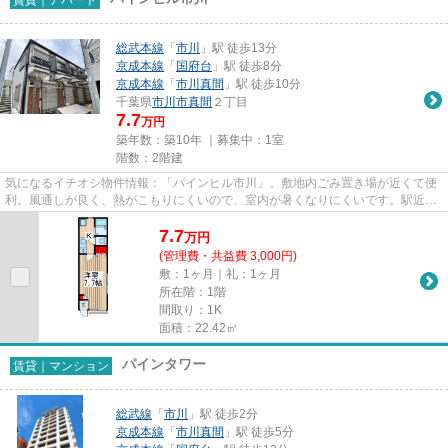
総武本線
「
市川
」駅 徒歩13分
京成本線
「
国府台
」駅 徒歩8分
京成本線
「
市川真間
」駅 徒歩10分
千葉県
市川市
真間
２丁目
7.7
万円
築年数：築10年 ｜募集中：
1室
階数：2階建
気になるイチオシ物件情報：「パインヒル市川」。敷地内ごみ置き場が近くて便
利。風通しが良く、熱がこもりにくいので、室内が暑くなりにくいです。駅近く
に立地する物件で、徒歩13分...
7.7
万
円
(管理費・共益費 3,000円)
敷：1ヶ月｜礼：1ヶ月
所在階：1階
間取り：1K
面積：22.42㎡
パインタワー
賃貸｜マンション
総武線
「
市川
」駅 徒歩2分
京成本線
「
市川真間
」駅 徒歩5分