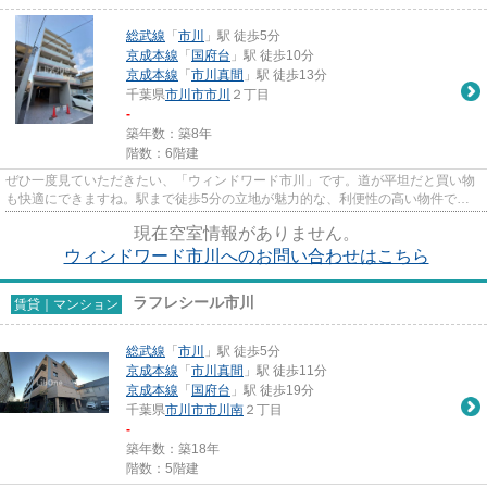
総武線
「
市川
」駅 徒歩5分
京成本線
「
国府台
」駅 徒歩10分
京成本線
「
市川真間
」駅 徒歩13分
千葉県
市川市
市川
２丁目
-
築年数：築8年
階数：6階建
ぜひ一度見ていただきたい、「ウィンドワード市川」です。道が平坦だと買い物
も快適にできますね。駅まで徒歩5分の立地が魅力的な、利便性の高い物件で
す。清潔感のある室内が魅力的な...
現在空室情報がありません。
ウィンドワード市川へのお問い合わせはこちら
ラフレシール市川
賃貸｜マンション
総武線
「
市川
」駅 徒歩5分
京成本線
「
市川真間
」駅 徒歩11分
京成本線
「
国府台
」駅 徒歩19分
千葉県
市川市
市川南
２丁目
-
築年数：築18年
階数：5階建