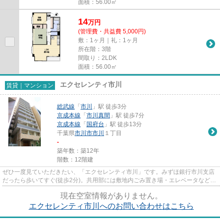
面積：56.00㎡
14
万
円
(管理費・共益費 5,000円)
敷：1ヶ月｜礼：1ヶ月
所在階：3階
間取り：2LDK
面積：56.00㎡
エクセレンティ市川
賃貸｜マンション
総武線
「
市川
」駅 徒歩3分
京成本線
「
市川真間
」駅 徒歩7分
京成本線
「
国府台
」駅 徒歩13分
千葉県
市川市
市川
１丁目
-
築年数：築12年
階数：12階建
ぜひ一度見ていただきたい、「エクセレンティ市川」です。みずほ銀行市川支店
だったら歩いてすぐ(徒歩2分)。共用部には敷地内ごみ置き場・エレベータなどが
揃っております。こちらの物...
現在空室情報がありません。
エクセレンティ市川へのお問い合わせはこちら