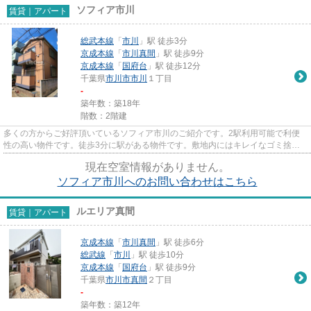
ソフィア市川
賃貸｜アパート
総武本線
「
市川
」駅 徒歩3分
京成本線
「
市川真間
」駅 徒歩9分
京成本線
「
国府台
」駅 徒歩12分
千葉県
市川市
市川
１丁目
-
築年数：築18年
階数：2階建
多くの方からご好評頂いているソフィア市川のご紹介です。2駅利用可能で利便
性の高い物件です。徒歩3分に駅がある物件です。敷地内にはキレイなゴミ捨て
場も設けられています。市川市...
現在空室情報がありません。
ソフィア市川へのお問い合わせはこちら
ルエリア真間
賃貸｜アパート
京成本線
「
市川真間
」駅 徒歩6分
総武線
「
市川
」駅 徒歩10分
京成本線
「
国府台
」駅 徒歩9分
千葉県
市川市
真間
２丁目
-
築年数：築12年