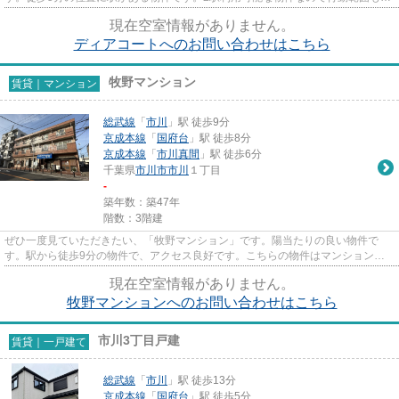
がります。市川市エリアにある...
現在空室情報がありません。
ディアコートへのお問い合わせはこちら
牧野マンション
賃貸｜マンション
総武線
「
市川
」駅 徒歩9分
京成本線
「
国府台
」駅 徒歩8分
京成本線
「
市川真間
」駅 徒歩6分
千葉県
市川市
市川
１丁目
-
築年数：築47年
階数：3階建
ぜひ一度見ていただきたい、「牧野マンション」です。陽当たりの良い物件で
す。駅から徒歩9分の物件で、アクセス良好です。こちらの物件はマンションで
す。当社スタッフが地域の賃貸情...
現在空室情報がありません。
牧野マンションへのお問い合わせはこちら
市川3丁目戸建
賃貸｜一戸建て
総武線
「
市川
」駅 徒歩13分
京成本線
「
国府台
」駅 徒歩5分