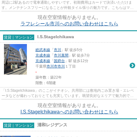
周辺に2駅あるので電車通勤しやすいです。初期費用はカードで決済いただけま
す。メンテナンスフリーになることが外観タイル張りの魅力です。こちらはマン
ションタイプになります。市川...
現在空室情報がありません。
ラフレシール市川へのお問い合わせはこちら
I.S.StageIchikawa
賃貸｜マンション
総武本線
「
市川
」駅 徒歩5分
京成本線
「
市川真間
」駅 徒歩7分
京成本線
「
国府台
」駅 徒歩12分
千葉県
市川市
市川
１丁目
-
築年数：築22年
階数：6階建
「I.S.StageIchikawa」のここがイチオシ。共用部には敷地内ごみ置き場・エレベ
ータなどが備わっておりとても充実しています。眺望良好なエリアで魅力的で
す。きれいな外観を簡単に保つ...
現在空室情報がありません。
I.S.StageIchikawaへのお問い合わせはこちら
清和レジデンス
賃貸｜マンション