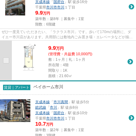
京成本線
「
国府台
」駅 徒歩16分
千葉県
市川市
市川
１丁目
9.9
万円
築年数：築8年 ｜募集中：
1室
階数：6階建
ぜひ一度見ていただきたい、「ラクラス市川」です。歩いて170mの場所に、ダ
イエー市川店があります。共用部には敷地内ごみ置き場・エレベータなどが揃っ
ており、とても充実しています...
9.9
万
円
(管理費・共益費 10,000円)
敷：1ヶ月｜礼：1ヶ月
所在階：4階
間取り：1K
面積：21.60㎡
ベイホーム市川
賃貸｜アパート
京成本線
「
市川真間
」駅 徒歩5分
総武線
「
市川
」駅 徒歩8分
京成本線
「
国府台
」駅 徒歩10分
千葉県
市川市
市川
１丁目
10.7
万円
築年数：築2年 ｜募集中：
1室
階数：3階建