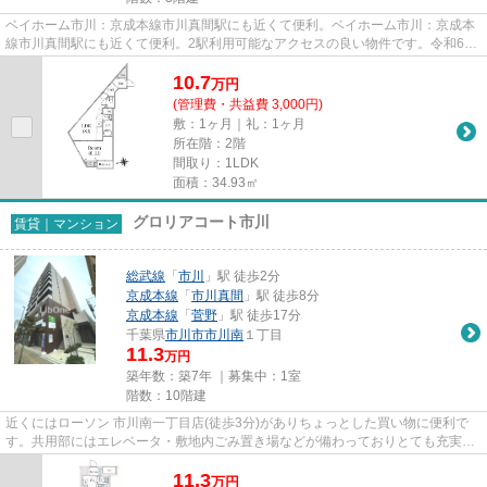
ベイホーム市川：京成本線市川真間駅にも近くて便利。ベイホーム市川：京成本
線市川真間駅にも近くて便利。2駅利用可能なアクセスの良い物件です。令和6年
築の物件です。当社スタッフ...
10.7
万
円
(管理費・共益費 3,000円)
敷：1ヶ月｜礼：1ヶ月
所在階：2階
間取り：1LDK
面積：34.93㎡
グロリアコート市川
賃貸｜マンション
総武線
「
市川
」駅 徒歩2分
京成本線
「
市川真間
」駅 徒歩8分
京成本線
「
菅野
」駅 徒歩17分
千葉県
市川市
市川南
１丁目
11.3
万円
築年数：築7年 ｜募集中：
1室
階数：10階建
近くにはローソン 市川南一丁目店(徒歩3分)がありちょっとした買い物に便利で
す。共用部にはエレベータ・敷地内ごみ置き場などが備わっておりとても充実し
ています。素敵な景色が堪能...
11.3
万
円