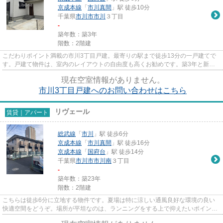
京成本線
「
市川真間
」駅 徒歩10分
千葉県
市川市
市川
３丁目
-
築年数：築3年
階数：2階建
こだわりポイント満載の市川3丁目戸建。最寄りの駅まで徒歩13分の一戸建てで
す。戸建て物件は、室内のレイアウトの自由度も高くお勧めです。築3年と新し
く、設備の面でも充実。市川市...
現在空室情報がありません。
市川3丁目戸建へのお問い合わせはこちら
リヴェール
賃貸｜アパート
総武線
「
市川
」駅 徒歩6分
京成本線
「
市川真間
」駅 徒歩16分
京成本線
「
国府台
」駅 徒歩14分
千葉県
市川市
市川南
３丁目
-
築年数：築23年
階数：2階建
こちらは徒歩6分に立地する物件です。夏場は特に涼しい通風良好な環境の良い
快適空間をどうぞ。場所が平坦なのは、ランニングをする上で抑えたいポイント
ですね。利便性が高くお問い合...