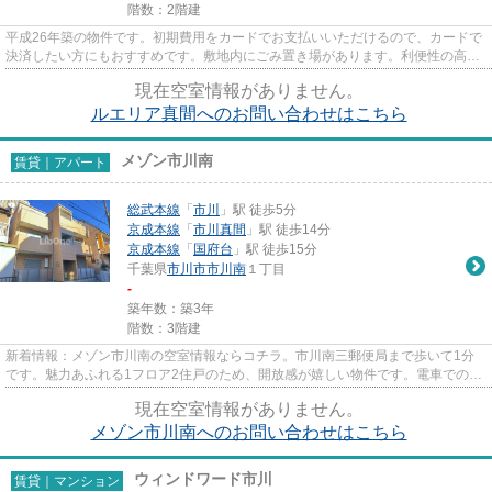
階数：2階建
平成26年築の物件です。初期費用をカードでお支払いいただけるので、カードで
決済したい方にもおすすめです。敷地内にごみ置き場があります。利便性の高い
徒歩6分の物件です。当社スタ...
現在空室情報がありません。
ルエリア真間へのお問い合わせはこちら
メゾン市川南
賃貸｜アパート
総武本線
「
市川
」駅 徒歩5分
京成本線
「
市川真間
」駅 徒歩14分
京成本線
「
国府台
」駅 徒歩15分
千葉県
市川市
市川南
１丁目
-
築年数：築3年
階数：3階建
新着情報：メゾン市川南の空室情報ならコチラ。市川南三郵便局まで歩いて1分
です。魅力あふれる1フロア2住戸のため、開放感が嬉しい物件です。電車でのア
クセスを快適なものにする、2...
現在空室情報がありません。
メゾン市川南へのお問い合わせはこちら
ウィンドワード市川
賃貸｜マンション