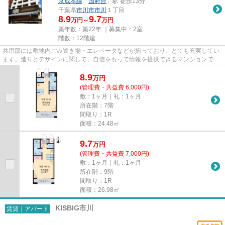
京成本線
「
国府台
」駅 徒歩13分
千葉県
市川市
市川
１丁目
8.9
9.7
万円～
万円
築年数：築22年 ｜募集中：
2室
階数：12階建
共用部には敷地内ごみ置き場・エレベータなどが揃っており、とても充実してい
ます。造りとデザインに関して、自信をもって情報を提供できるマンションで
す。周辺に駅が2つあるので電車...
8.9
万
円
(管理費・共益費 6,000円)
敷：1ヶ月｜礼：1ヶ月
所在階：7階
間取り：1R
面積：24.48㎡
9.7
万
円
(管理費・共益費 7,000円)
敷：1ヶ月｜礼：1ヶ月
所在階：9階
間取り：1R
面積：26.98㎡
KISBIG市川
賃貸｜アパート