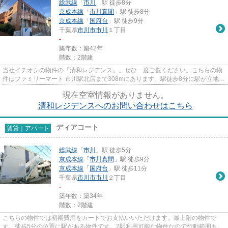
総武線
「
市川
」駅 徒歩8分
京成本線
「
市川真間
」駅 徒歩8分
京成本線
「
国府台
」駅 徒歩9分
千葉県
市川市
市川
１丁目
-
築年数：築42年
階数：2階建
当社イチオシの物件の「清和レジデンス」。ぜひ一度ご覧ください。こちらの物
件はファミリーマート 市川駅北店まで308mにあります。駅徒歩8分に駅が立地す
る物件なので、電車を多く利...
現在空室情報がありません。
清和レジデンスへのお問い合わせはこちら
ディアコート
賃貸｜アパート
総武線
「
市川
」駅 徒歩5分
京成本線
「
市川真間
」駅 徒歩9分
京成本線
「
国府台
」駅 徒歩11分
千葉県
市川市
市川
２丁目
-
築年数：築34年
階数：2階建
こちらの物件では初期費用をカードでお支払いいただけます。最上階の物件で
す。徒歩5分の位置に駅がある物件です。2駅利用可能な物件なので行動範囲も広