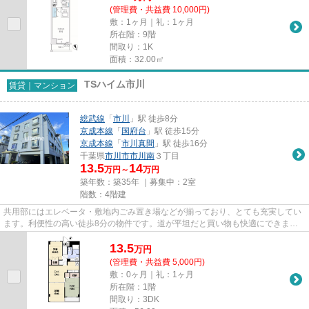
(管理費・共益費 10,000円)
敷：1ヶ月｜礼：1ヶ月
所在階：9階
間取り：1K
面積：32.00㎡
TSハイム市川
賃貸｜マンション
総武線
「
市川
」駅 徒歩8分
京成本線
「
国府台
」駅 徒歩15分
京成本線
「
市川真間
」駅 徒歩16分
千葉県
市川市
市川南
３丁目
13.5
14
万円～
万円
築年数：築35年 ｜募集中：
2室
階数：4階建
共用部にはエレベータ・敷地内ごみ置き場などが揃っており、とても充実してい
ます。利便性の高い徒歩8分の物件です。道が平坦だと買い物も快適にできます
ね。こちらの物件では初期費用...
13.5
万
円
(管理費・共益費 5,000円)
敷：0ヶ月｜礼：1ヶ月
所在階：1階
間取り：3DK