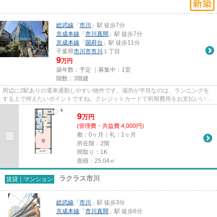
総武線
「
市川
」駅 徒歩7分
京成本線
「
市川真間
」駅 徒歩7分
京成本線
「
国府台
」駅 徒歩11分
千葉県
市川市
市川
１丁目
9
万円
築年数：予定 ｜募集中：
1室
階数：3階建
周辺に2駅ありの電車通勤しやすい物件です。場所が平坦なのは、ランニングを
する上で抑えたいポイントですね。クレジットカードで初期費用をお支払いいた
だける物件です。こちらの物件...
9
万
円
(管理費・共益費 4,000円)
敷：0ヶ月｜礼：1ヶ月
所在階：2階
間取り：1K
面積：25.04㎡
ラクラス市川
賃貸｜マンション
総武線
「
市川
」駅 徒歩3分
京成本線
「
市川真間
」駅 徒歩6分