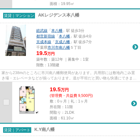
面積：19.95㎡
AKレジデンス本八幡
賃貸｜マンション
総武線
「
本八幡
」駅 徒歩3分
都営新宿線
「
本八幡
」駅 徒歩4分
京成本線
「
京成八幡
」駅 徒歩7分
千葉県
市川市
南八幡
５丁目
19.5
万円
築年数：築12年 ｜募集中：
1室
階数：13階建
家から238mのところに市川南八幡郵便局があります。共用部には敷地内ごみ置
き場・エレベータなどが揃っております。道が平坦だと買い物も快適にできます
ね。近くに始発駅があると電車...
19.5
万
円
(管理費・共益費 9,500円)
敷：0ヶ月｜礼：1ヶ月
所在階：11階
間取り：2LDK
面積：61.10㎡
K.Y南八幡
賃貸｜アパート