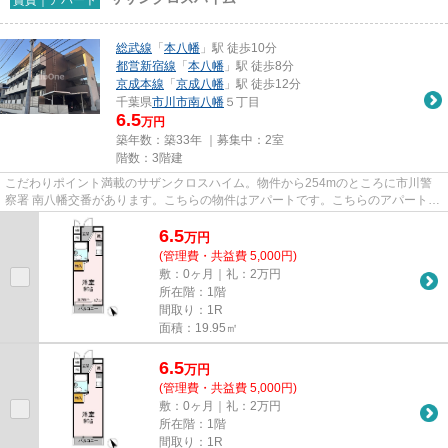
総武線
「
本八幡
」駅 徒歩10分
都営新宿線
「
本八幡
」駅 徒歩8分
京成本線
「
京成八幡
」駅 徒歩12分
千葉県
市川市
南八幡
５丁目
6.5
万円
築年数：築33年 ｜募集中：
2室
階数：3階建
こだわりポイント満載のサザンクロスハイム。物件から254mのところに市川警
察署 南八幡交番があります。こちらの物件はアパートです。こちらのアパートで
は初期費用をカードでお支払い...
6.5
万
円
(管理費・共益費 5,000円)
敷：0ヶ月｜礼：2万円
所在階：1階
間取り：1R
面積：19.95㎡
6.5
万
円
(管理費・共益費 5,000円)
敷：0ヶ月｜礼：2万円
所在階：1階
間取り：1R