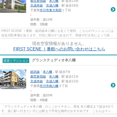
都営新宿線
「
本八幡
」駅 徒歩13分
京成本線
「
京成八幡
」駅 徒歩16分
千葉県
市川市
東大和田
１丁目
-
築年数：築13年
階数：3階建
FIRST SCENE Ⅰ番館：総武線本八幡にも近くて便利。こちらのマンションには
自走式駐車場があります。付近に駅が2つあるので、用途や行き先によって経路
を選べる物件です。共用部にゴミ...
現在空室情報がありません。
FIRST SCENE Ⅰ番館へのお問い合わせはこちら
グランステュディオ本八幡
賃貸｜マンション
総武線
「
本八幡
」駅 徒歩7分
都営新宿線
「
本八幡
」駅 徒歩11分
京成本線
「
京成八幡
」駅 徒歩12分
千葉県
市川市
南八幡
３丁目
-
築年数：築20年
階数：4階建
「グランステュディオ本八幡」のここがイチオシ。西友 本八幡店まで徒歩4分で
す。楽に駅へ行きたい方には駅まで平坦な物件がおすすめです。こちらはマンシ
ョンタイプになります。市川...