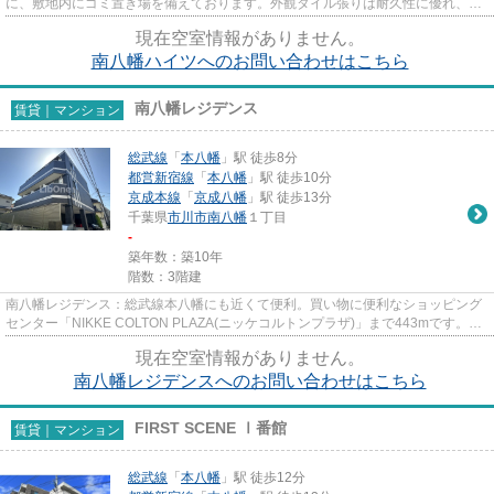
に、敷地内にゴミ置き場を備えております。外観タイル張りは耐久性に優れ、管
理の手間も抑えられます。こだ...
現在空室情報がありません。
南八幡ハイツへのお問い合わせはこちら
南八幡レジデンス
賃貸｜マンション
総武線
「
本八幡
」駅 徒歩8分
都営新宿線
「
本八幡
」駅 徒歩10分
京成本線
「
京成八幡
」駅 徒歩13分
千葉県
市川市
南八幡
１丁目
-
築年数：築10年
階数：3階建
南八幡レジデンス：総武線本八幡にも近くて便利。買い物に便利なショッピング
センター「NIKKE COLTON PLAZA(ニッケコルトンプラザ)」まで443mです。清
潔感のある室内が魅力的な2016年...
現在空室情報がありません。
南八幡レジデンスへのお問い合わせはこちら
FIRST SCENE Ⅰ番館
賃貸｜マンション
総武線
「
本八幡
」駅 徒歩12分