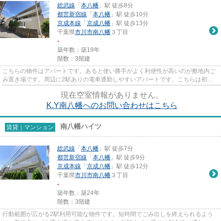
総武線
「
本八幡
」駅 徒歩8分
都営新宿線
「
本八幡
」駅 徒歩10分
京成本線
「
京成八幡
」駅 徒歩13分
千葉県
市川市
南八幡
３丁目
-
築年数：築19年
階数：3階建
こちらの物件はアパートです。あると使い勝手がよく利便性が高いのが敷地内ご
み置き場です。周辺に2駅ありの電車通勤しやすいアパートです。こちらは初期
費用をカードでお支払いいただ...
現在空室情報がありません。
K.Y南八幡へのお問い合わせはこちら
南八幡ハイツ
賃貸｜マンション
総武線
「
本八幡
」駅 徒歩7分
都営新宿線
「
本八幡
」駅 徒歩9分
京成本線
「
京成八幡
」駅 徒歩12分
千葉県
市川市
南八幡
３丁目
-
築年数：築24年
階数：3階建
行動範囲が広がる2駅利用可能な物件です。短時間でごみ出しを終えられるよう