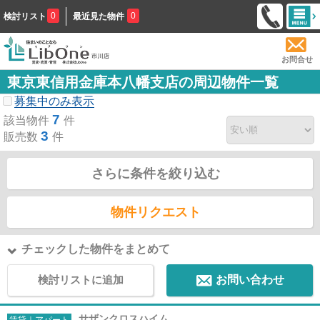
0
0
検討リスト
最近見た物件
お問合せ
東京東信用金庫本八幡支店の周辺物件一覧
募集中のみ表示
7
該当物件
件
3
販売数
件
さらに条件を絞り込む
物件リクエスト
チェックした物件をまとめて
検討リストに追加
お問い合わせ
サザンクロスハイム
賃貸｜アパート