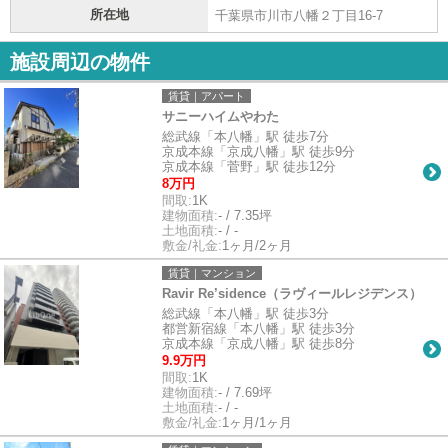
所在地
千葉県市川市八幡２丁目16-7
施設周辺の物件
賃貸｜アパート
サニーハイムやわた
総武線「本八幡」駅 徒歩7分
京成本線「京成八幡」駅 徒歩9分
京成本線「菅野」駅 徒歩12分
8万円
間取:
1K
建物面積:
- / 7.35坪
土地面積:
- / -
敷金/礼金:
1ヶ月/2ヶ月
賃貸｜マンション
Ravir Re’sidence（ラヴィールレジデンス）
総武線「本八幡」駅 徒歩3分
都営新宿線「本八幡」駅 徒歩3分
京成本線「京成八幡」駅 徒歩8分
9.9万円
間取:
1K
建物面積:
- / 7.69坪
土地面積:
- / -
敷金/礼金:
1ヶ月/1ヶ月