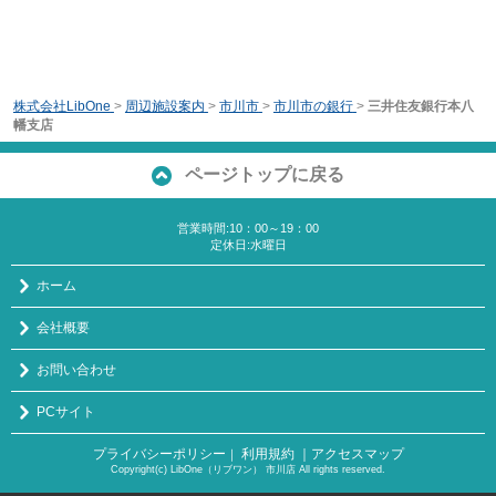
株式会社LibOne
>
周辺施設案内
>
市川市
>
市川市の銀行
>
三井住友銀行本八
幡支店
ページトップに戻る
営業時間:10：00～19：00
定休日:水曜日
ホーム
会社概要
お問い合わせ
PCサイト
プライバシーポリシー
利用規約
｜アクセスマップ
｜
Copyright(c) LibOne（リブワン） 市川店 All rights reserved.