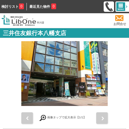
0
0
検討リスト
最近見た物件
お問合せ
三井住友銀行本八幡支店
前
次
画像タップで拡大表示【
1
/1】