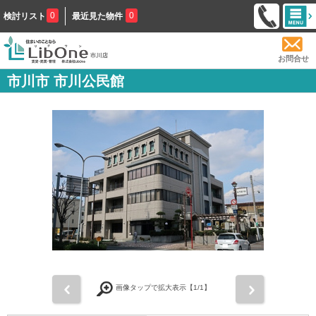
0
0
検討リスト
最近見た物件
お問合せ
市川市 市川公民館
前
次
画像タップで拡大表示【
1
/1】