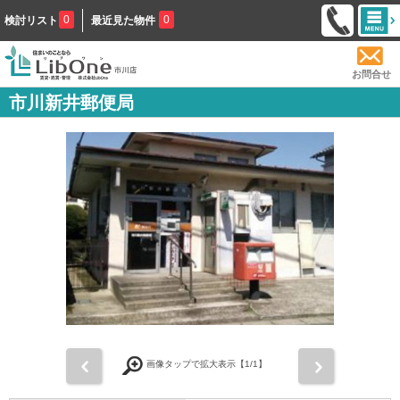
0
0
検討リスト
最近見た物件
お問合せ
市川新井郵便局
前
次
画像タップで拡大表示【
1
/1】