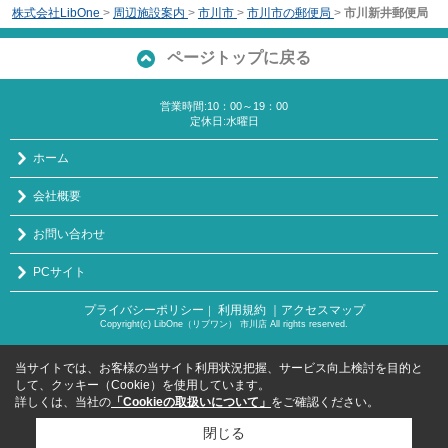
株式会社LibOne
>
周辺施設案内
>
市川市
>
市川市の郵便局
>
市川新井郵便局
ページトップに戻る
営業時間:10：00～19：00
定休日:水曜日
ホーム
会社概要
お問い合わせ
PCサイト
プライバシーポリシー
利用規約
｜アクセスマップ
｜
Copyright(c) LibOne（リブワン） 市川店 All rights reserved.
当サイトでは、お客様の当サイト利用状況把握、サービス向上検討を目的と
して、クッキー（Cookie）を使用しています。
詳しくは、当社の
「Cookieの取扱いについて」
をご確認ください。
閉じる