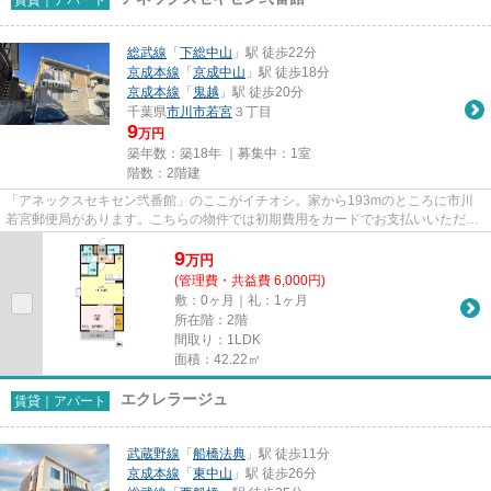
総武線
「
下総中山
」駅 徒歩22分
京成本線
「
京成中山
」駅 徒歩18分
京成本線
「
鬼越
」駅 徒歩20分
千葉県
市川市
若宮
３丁目
9
万円
築年数：築18年 ｜募集中：
1室
階数：2階建
「アネックスセキセン弐番館」のここがイチオシ。家から193mのところに市川
若宮郵便局があります。こちらの物件では初期費用をカードでお支払いいただけ
ます。こちらは自走式駐車場付...
9
万
円
(管理費・共益費 6,000円)
敷：0ヶ月｜礼：1ヶ月
所在階：2階
間取り：1LDK
面積：42.22㎡
エクレラージュ
賃貸｜アパート
武蔵野線
「
船橋法典
」駅 徒歩11分
京成本線
「
東中山
」駅 徒歩26分