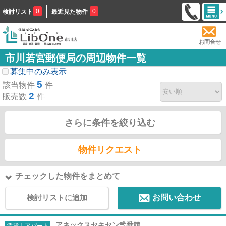
0
0
検討リスト
最近見た物件
お問合せ
市川若宮郵便局の周辺物件一覧
募集中のみ表示
5
該当物件
件
2
販売数
件
さらに条件を絞り込む
物件リクエスト
チェックした物件をまとめて
検討リストに追加
お問い合わせ
アネックスセキセン弐番館
賃貸｜アパート