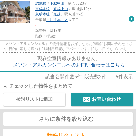
総武線
「
下総中山
」駅 徒歩23分
京成本線
「
京成中山
」駅 徒歩19分
京成本線
「
鬼越
」駅 徒歩22分
千葉県
市川市
本北方
３丁目
-
築年数：築17年
階数：2階建
「メゾン・アルカンシエル」の物件情報をお探しならお気軽にお問い合わせ下さ
い。目的に応じて選べる2駅利用可能なアパートです。忙しい日でもゴミ出しを
サクッと終えられるように、敷...
現在空室情報がありません。
メゾン・アルカンシエルへのお問い合わせはこちら
該当公開件数
5
件 販売数
2
件
1-5
件表示
チェックした物件をまとめて
検討リストに追加
お問い合わせ
さらに条件を絞り込む
物件リクエスト