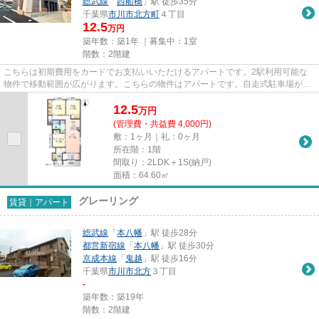
総武線
「
西船橋
」駅 徒歩35分
千葉県
市川市
北方町
４丁目
12.5
万円
築年数：築1年 ｜募集中：
1室
階数：2階建
こちらは初期費用をカードでお支払いいただけるアパートです。2駅利用可能な
物件で移動範囲が広がります。こちらの物件はアパートです。自走式駐車場が併
設されたアパートです。当社ス...
12.5
万
円
(管理費・共益費 4,000円)
敷：1ヶ月｜礼：0ヶ月
所在階：1階
間取り：2LDK＋1S(納戸)
面積：64.60㎡
グレーリング
賃貸｜アパート
総武線
「
本八幡
」駅 徒歩28分
都営新宿線
「
本八幡
」駅 徒歩30分
京成本線
「
鬼越
」駅 徒歩16分
千葉県
市川市
北方
３丁目
-
築年数：築19年
階数：2階建