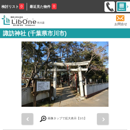
0
0
検討リスト
最近見た物件
お問合せ
諏訪神社 (千葉県市川市)
前
次
画像タップで拡大表示【
1
/1】