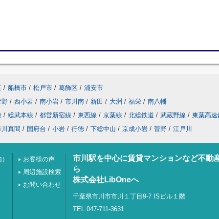
区
/
船橋市
/
松戸市
/
葛飾区
/
浦安市
菅野
/
西小岩
/
南小岩
/
市川南
/
新田
/
大洲
/
福栄
/
南八幡
線
/
総武本線
/
都営新宿線
/
東西線
/
京葉線
/
北総鉄道
/
武蔵野線
/
東葉高速
市川真間
/
国府台
/
小岩
/
行徳
/
下総中山
/
京成小岩
/
菅野
/
江戸川
市川駅を中心に賃貸マンションなど不動
内）
お客様の声
ら
周辺施設検索
株式会社LibOneへ
お問い合わせ
千葉県市川市市川１丁目9-7 ISビル１階
TEL:047-711-3631