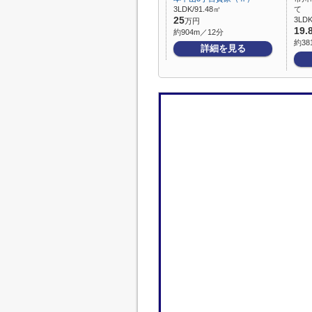
3LDK/91.48㎡
て
25
3LDK
万円
19.
約904m／12分
約38
詳細を見る