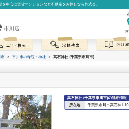
高石神社 (千葉県市川市)情報ページ｜市川駅を中心に賃貸マンションなど不動産をお探しなら株式会社LibOneへ
営
川市
>
市川市の寺院・神社
>
高石神社 (千葉県市川市)
高石神社 (千葉県市川市)の詳細情報
所在地
千葉県市川市高石神1-10