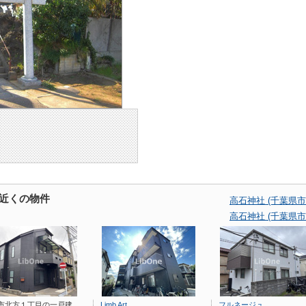
の近くの物件
高石神社 (千葉県
高石神社 (千葉県
市北方１丁目の一戸建
Limb Art
フルネージュ