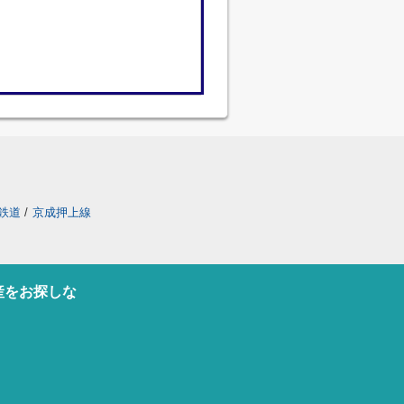
鉄道
/
京成押上線
産をお探しな