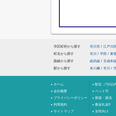
市区町村から探す
市川市
/
江戸川
町名から探す
市川
/
平田
/
東
路線から探す
総武線
/
京成本
駅から探す
本八幡
/
市川
/
ホーム
駅近（7分以
会社概要
ペット可
プライバシーポリシー
新築・築浅
利用規約
敷金礼金0
サイトマップ
女性向け