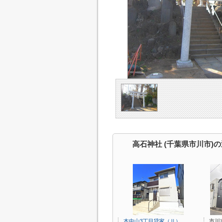
高石神社 (千葉県市川市)
本中山3丁目貸家（Ⅱ）
市川