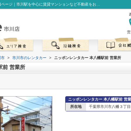
ニッポンレンタカー 本八幡駅前 営業所情報ページ｜市川駅を中心に賃貸マンションなど不動産をお探しなら株式会社LibOneへ
営
川市
>
市川市のレンタカー
>
ニッポンレンタカー 本八幡駅前 営業所
駅前 営業所
ニッポンレンタカー 本八幡駅前 営
所在地
千葉県市川市八幡３丁目8