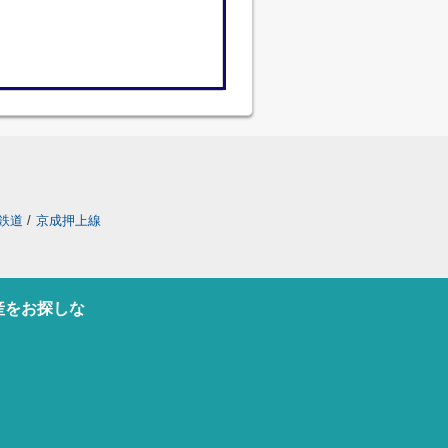
鉄道
/
京成押上線
産をお探しな