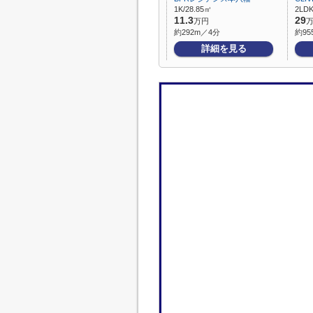
1K/28.85㎡
2LDK
11.3
29
万円
約292m／4分
約95
詳細を見る