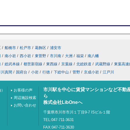
区
/
船橋市
/
松戸市
/
葛飾区
/
浦安市
田
/
南小岩
/
西小岩
/
東菅野
/
市川南
/
大洲
/
福栄
/
南八幡
線
/
総武本線
/
都営新宿線
/
東西線
/
京葉線
/
北総鉄道
/
武蔵野線
/
東葉高速
市川真間
/
国府台
/
小岩
/
行徳
/
下総中山
/
菅野
/
京成小岩
/
江戸川
市川駅を中心に賃貸マンションなど不動
内）
お客様の声
ら
周辺施設検索
株式会社LibOneへ
お問い合わせ
千葉県市川市市川１丁目9-7 ISビル１階
TEL:047-711-3631
FAX:047-711-3630