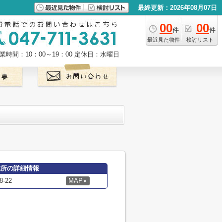
最終更新：2026年08月07日
00
00
件
件
最近見た物件
検討リスト
業時間：10：00～19：00
定休日：水曜日
業所の詳細情報
-22
MAP
▼