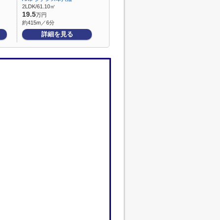
2LDK/61.10㎡
19.5
万円
約415m／6分
詳細を見る