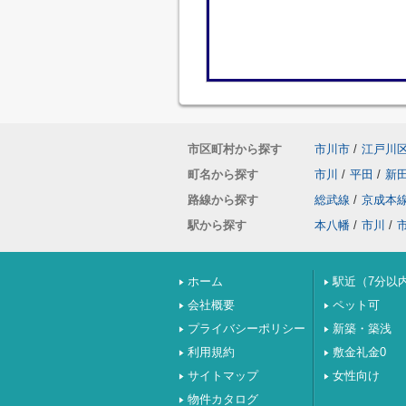
市区町村から探す
市川市
/
江戸川
町名から探す
市川
/
平田
/
新
路線から探す
総武線
/
京成本
駅から探す
本八幡
/
市川
/
ホーム
駅近（7分以
会社概要
ペット可
プライバシーポリシー
新築・築浅
利用規約
敷金礼金0
サイトマップ
女性向け
物件カタログ