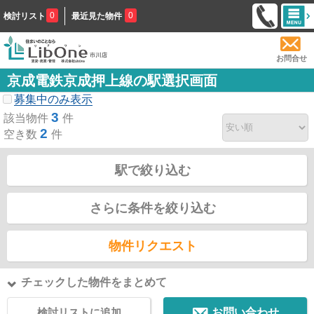
0
0
検討リスト
最近見た物件
お問合せ
京成電鉄京成押上線の駅選択画面
募集中のみ表示
3
該当物件
件
2
空き数
件
駅で絞り込む
さらに条件を絞り込む
物件リクエスト
チェックした物件をまとめて
検討リストに追加
お問い合わせ