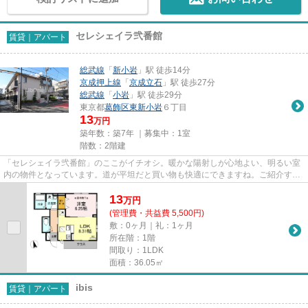
セレシェイラ弐番館
賃貸｜アパート
総武線
「
新小岩
」駅 徒歩14分
京成押上線
「
京成立石
」駅 徒歩27分
総武線
「
小岩
」駅 徒歩29分
東京都
葛飾区
東新小岩
６丁目
13
万円
築年数：築7年 ｜募集中：
1室
階数：2階建
「セレシェイラ弐番館」のここがイチオシ。暖かな陽射しが心地よい、明るい室
内の物件となっています。道が平坦だと買い物も快適にできますね。ご紹介する
のは令和元年5月竣工・築7年...
13
万
円
(管理費・共益費 5,500円)
敷：0ヶ月｜礼：1ヶ月
所在階：1階
間取り：1LDK
面積：36.05㎡
ibis
賃貸｜アパート