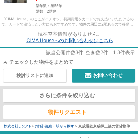
-
築年数：築55年
階数：2階建
「CIMA House」のここがイチオシ。初期費用をカードでお支払いいただけるの
で、カードで決済したい方にもおすすめです。物件の周辺に2駅あるので移動範
囲も広がります。こちらの物件は...
現在空室情報がありません。
CIMA Houseへのお問い合わせはこちら
該当公開件数
3
件 空き数
2
件
1-3
件表示
チェックした物件をまとめて
検討リストに追加
お問い合わせ
さらに条件を絞り込む
物件リクエスト
株式会社LibOne
>
(賃貸)路線・駅から探す
>
京成電鉄京成押上線の賃貸物件