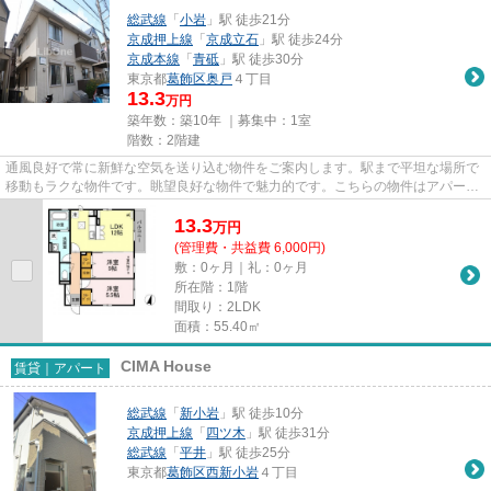
総武線
「
小岩
」駅 徒歩21分
京成押上線
「
京成立石
」駅 徒歩24分
京成本線
「
青砥
」駅 徒歩30分
東京都
葛飾区
奥戸
４丁目
13.3
万円
築年数：築10年 ｜募集中：
1室
階数：2階建
通風良好で常に新鮮な空気を送り込む物件をご案内します。駅まで平坦な場所で
移動もラクな物件です。眺望良好な物件で魅力的です。こちらの物件はアパート
です。できるだけ早めに不動...
13.3
万
円
(管理費・共益費 6,000円)
敷：0ヶ月｜礼：0ヶ月
所在階：1階
間取り：2LDK
面積：55.40㎡
CIMA House
賃貸｜アパート
総武線
「
新小岩
」駅 徒歩10分
京成押上線
「
四ツ木
」駅 徒歩31分
総武線
「
平井
」駅 徒歩25分
東京都
葛飾区
西新小岩
４丁目