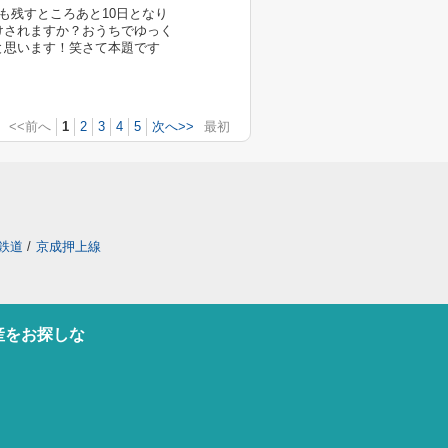
も残すところあと10日となり
けされますか？おうちでゆっく
と思います！笑さて本題です
<<前へ
1
2
3
4
5
次へ>>
最初
鉄道
/
京成押上線
産をお探しな