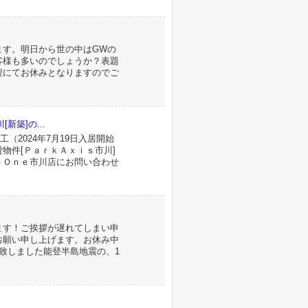
ます。明日から世の中はGWの
客様も多いのでしょうか？表題
程にてお休みとなりますのでご
[新築]の...
工（2024年7月19日入居開始
物件[ＰａｒｋＡｘｉｓ市川]
ｂＯｎｅ市川店にお問い合わせ
ます！ご挨拶が遅れてしまい申
お願い申し上げます。お休み中
致しました能登半島地震の、1