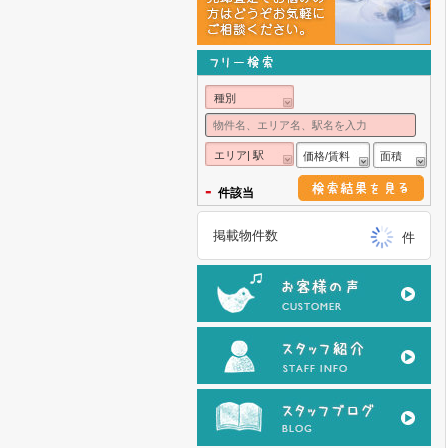
種別
エリア| 駅
価格/賃料
面積
-
件該当
掲載物件数
件