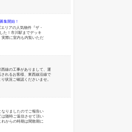
貸募集開始！
市川駅エリアの人気物件『ザ・
ました！市川駅までデッキ
。実際に室内も内覧いただ
東西線の工事がありまして、運
店されるお客様、東西線沿線で
より状況ご確認くださいませ。
となりましたのでご報告い
ては随時ご返信させて頂い
これからの時期は閑散期に