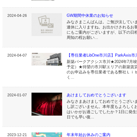
GW期間中休業のお知らせ
2024-04-26
みなさまこんばんは。ご無沙汰してい
連休に入りますね。お出かけされるお
にもご案内がございますが、以下の日
周知の程お願い...
【専任業者LibOne市川店】ParkAxis市川
2024-04-07
新築パークアクシス市川★2024年7月竣
予定）★待望の市川駅エリアの新築賃貸
のお申込みを専任業者である弊社Ｌｉ
く...
あけましておめでとうございます
2024-01-07
みなさまあけましておめでとうござい
し訳ございません。本年度もよろしく
はいかがお過ごしでしたか？1日に発生
日でも早い復...
年末年始お休みのご案内
2023-12-21