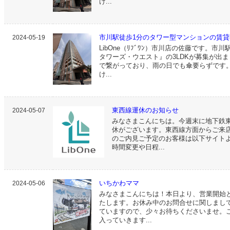
け...
市川駅徒歩1分のタワー型マンションの賃
2024-05-19
LibOne（ﾘﾌﾞﾜﾝ）市川店の佐藤です。
タワーズ・ウエスト』の3LDKが募集が出
で繋がっており、雨の日でも傘要らずです
け...
東西線運休のお知らせ
2024-05-07
みなさまこんにちは。今週末に地下鉄
休がございます。東西線方面からご来
のご内見ご予定のお客様は以下サイト
時間変更や日程...
いちかわママ
2024-05-06
みなさまこんにちは！本日より、営業開始
たします。お休み中のお問合せに関しまし
ていますので、少々お待ちくださいませ。
入っていきます...