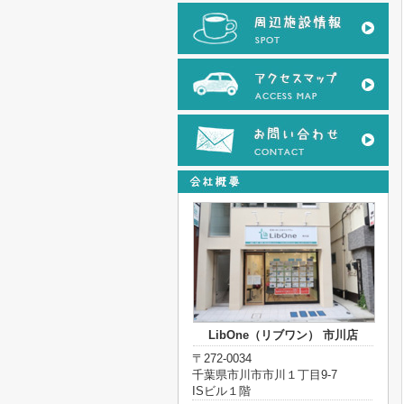
LibOne（リブワン） 市川店
〒272-0034
千葉県市川市市川１丁目9-7
ISビル１階