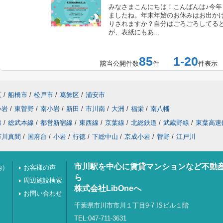
みなさまこんにちは！こんばんは♪今年
ましたね。年末年始のお休みはお出か
りされますか？自分はごろごろしてる
が、表紙にもあ...
85
1-20
該当公開件数
件
件表示
区
/
船橋市
/
松戸市
/
葛飾区
/
浦安市
小岩
/
東菅野
/
南小岩
/
新田
/
市川南
/
大洲
/
福栄
/
南八幡
線
/
総武本線
/
都営新宿線
/
東西線
/
京葉線
/
北総鉄道
/
武蔵野線
/
東葉高速
市川真間
/
国府台
/
小岩
/
行徳
/
下総中山
/
京成小岩
/
菅野
/
江戸川
市川駅を中心に賃貸マンションなど不動
内）
お客様の声
ら
周辺施設検索
株式会社LibOneへ
お問い合わせ
千葉県市川市市川１丁目9-7 ISビル１階
TEL:047-711-3631