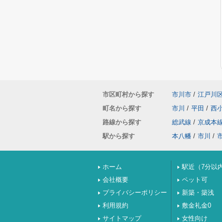
市区町村から探す
市川市
/
江戸川
町名から探す
市川
/
平田
/
西
路線から探す
総武線
/
京成本
駅から探す
本八幡
/
市川
/
ホーム
駅近（7分以
会社概要
ペット可
プライバシーポリシー
新築・築浅
利用規約
敷金礼金0
サイトマップ
女性向け