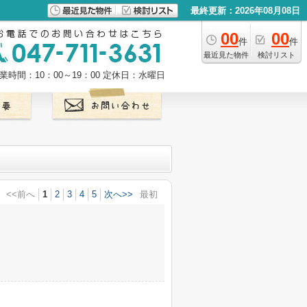
最終更新：2026年08月08日
00
00
件
件
最近見た物件
検討リスト
業時間：10：00～19：00
定休日：水曜日
<<前へ
1
2
3
4
5
次へ>>
最初