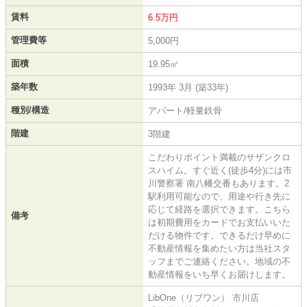
賃料
6.5万円
管理費等
5,000円
面積
19.95㎡
築年数
1993年 3月 (築33年)
種別/構造
アパート/軽量鉄骨
階建
3階建
こだわりポイント満載のサザンクロ
スハイム。すぐ近く(徒歩4分)には市
川警察署 南八幡交番もあります。2
駅利用可能なので、用途や行き先に
応じて経路を選択できます。こちら
備考
は初期費用をカードでお支払いいた
だける物件です。できるだけ早めに
不動産情報を集めたい方は当社スタ
ッフまでご連絡ください。地域の不
動産情報をいち早くお届けします。
LibOne（リブワン） 市川店