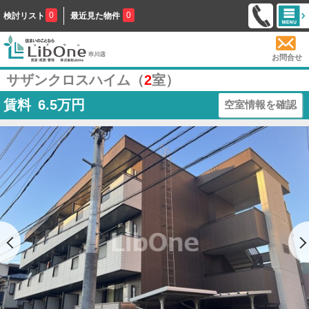
0
0
検討リスト
最近見た物件
お問合せ
サザンクロスハイム（
2
室）
賃料
6.5
万円
空室情報を確認