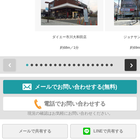
ダイエー市川大和田店
ジョナサン
約68m／1分
約69
前
メールでお問い合わせする(無料)
電話でお問い合わせする
現況の確認はお気軽にお問い合わせください。
メールで共有する
LINEで共有する