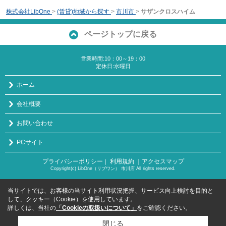
株式会社LibOne
>
(賃貸)地域から探す
>
市川市
>
サザンクロスハイム
ページトップに戻る
営業時間:10：00～19：00
定休日:水曜日
ホーム
会社概要
お問い合わせ
PCサイト
プライバシーポリシー
利用規約
｜アクセスマップ
｜
Copyright(c) LibOne（リブワン） 市川店 All rights reserved.
当サイトでは、お客様の当サイト利用状況把握、サービス向上検討を目的と
して、クッキー（Cookie）を使用しています。
詳しくは、当社の
「Cookieの取扱いについて」
をご確認ください。
閉じる