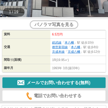
1 / 19
パノラマ写真を見る
賃料
6.5万円
総武線
「
本八幡
」駅 徒歩10分
交通
都営新宿線
「
本八幡
」駅 徒歩8分
京成本線
「
京成八幡
」駅 徒歩12分
間取り(面積)
1R(19.95㎡)
築年月
1993年 3月(築33年)
メールでお問い合わせする(無料)
電話でお問い合わせする