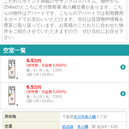
こだわりポイント満載のサザンクロスハイム。物件から
254mのところに市川警察署 南八幡交番があります。こち
らの物件はアパートです。こちらのアパートでは初期費用
をカードでお支払いいただけます。当社は賃貸物件情報を
豊富に取り扱っています。お客様のこだわりに合わせた物
件をご紹介させていただきますので、ぜひ当社にお任せ下
さい。
空室一覧
6.5
万
円
(管理費・共益費 5,000円)
敷：0ヶ月｜礼：2万円
1階 / 1R / 19.95㎡
6.5
万
円
(管理費・共益費 5,000円)
敷：0ヶ月｜礼：2万円
1階 / 1R / 19.95㎡
所在地
千葉県
市川市
南八幡
５丁目
交通
総武線
「
本八幡
」駅 徒歩8～12分