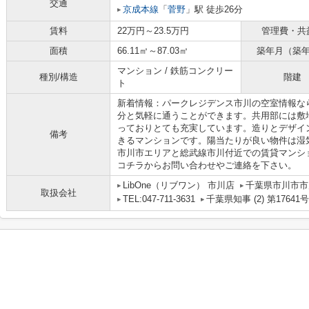
交通
京成本線
「
菅野
」駅 徒歩26分
賃料
22万円～23.5万円
管理費・共
面積
66.11㎡～87.03㎡
築年月（築
マンション / 鉄筋コンクリー
種別/構造
階建
ト
新着情報：パークレジデンス市川の空室情報な
分と気軽に通うことができます。共用部には敷
っておりとても充実しています。造りとデザイ
備考
きるマンションです。陽当たりが良い物件は湿
市川市エリアと総武線市川付近での賃貸マンシ
コチラからお問い合わせやご連絡を下さい。
LibOne（リブワン） 市川店
千葉県市川市市川
取扱会社
TEL:047-711-3631
千葉県知事 (2) 第17641号