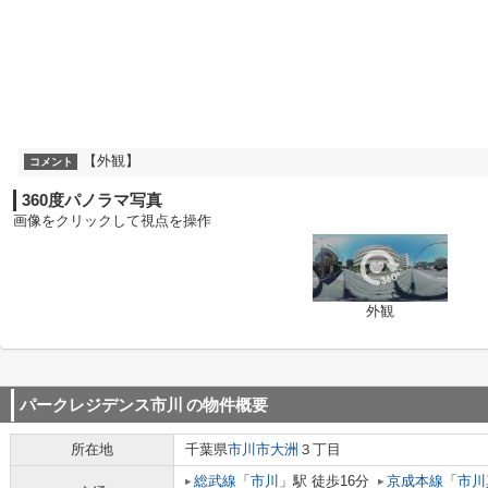
【外観】
コメント
360度パノラマ写真
画像をクリックして視点を操作
外観
パークレジデンス市川
の物件概要
所在地
千葉県
市川市
大洲
３丁目
総武線
「
市川
」駅 徒歩16分
京成本線
「
市川