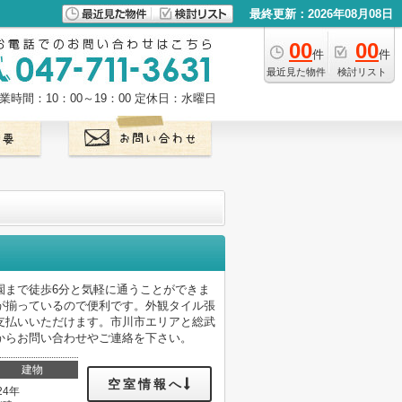
最終更新：2026年08月08日
00
00
件
件
最近見た物件
検討リスト
業時間：10：00～19：00
定休日：水曜日
園まで徒歩6分と気軽に通うことができま
が揃っているので便利です。外観タイル張
支払いいただけます。市川市エリアと総武
からお問い合わせやご連絡を下さい。
建物
空室情報へ
24年