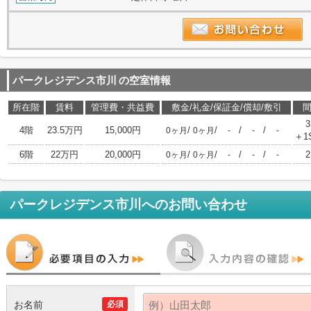
パークレジデンス市川
の空室情報
所在階
賃料
管理費・共益費
敷金/礼金/保証金/償却/敷引
3
4階
23.5万円
15,000円
/
/
/
/
0ヶ月
0ヶ月
-
-
-
＋1
6階
22万円
20,000円
/
/
/
/
2
0ヶ月
0ヶ月
-
-
-
パークレジデンス市川
へのお問い合わせ
お名前
必須