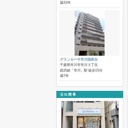
築33年
グランカーサ市川国府台
千葉県市川市市川３丁目
総武線「市川」駅 徒歩15分
築7年