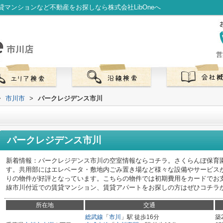
マンションなど不動産をお探しなら株式会社LibOneへ
営
>
市川市
>
パークレジデンス市川
パークレジデンス市川
新着情報：パークレジデンス市川の空室情報ならコチラ。さくらんぼ保育
す。共用部にはエレベータ・敷地内ごみ置き場など様々な設備やサービス
りの物件が好評となっています。こちらの物件では初期費用をカードでお
線市川付近での賃貸マンション、賃貸アパートをお探しの方はぜひコチラ
所在地
交通
総武線
「
市川
」駅 徒歩16分
築