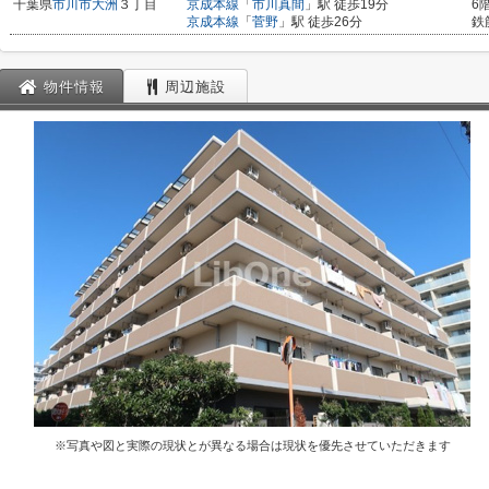
千葉県
市川市
大洲
３丁目
京成本線
「
市川真間
」駅 徒歩19分
6
京成本線
「
菅野
」駅 徒歩26分
鉄
物件情報
周辺施設
※写真や図と実際の現状とが異なる場合は現状を優先させていただきます