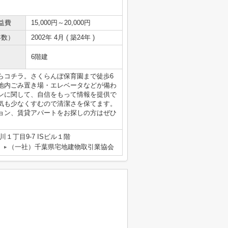
益費
15,000円～20,000円
年数）
2002年 4月 ( 築24年 )
6階建
らコチラ。さくらんぼ保育園まで徒歩6
地内ごみ置き場・エレベータなどが備わ
ンに関して、自信をもって情報を提供で
気も少なくすむので清潔さを保てます。
ョン、賃貸アパートをお探しの方はぜひ
１丁目9-7 ISビル１階
（一社）千葉県宅地建物取引業協会