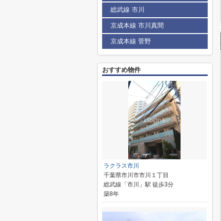
総武線 市川
京成本線 市川真間
京成本線 菅野
おすすめ物件
ラクラス市川
千葉県市川市市川１丁目
総武線「市川」駅 徒歩3分
築8年