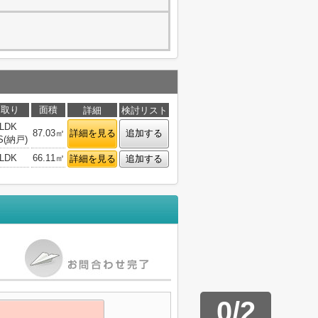
間取り
面積
詳細
検討リスト
LDK
87.03㎡
詳細を見る
追加する
S(納戸)
LDK
66.11㎡
詳細を見る
追加する
0
/
2