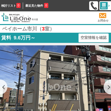
0
0
検討リスト
最近見た物件
お問合せ
ベイホーム市川（
3
室）
賃料
9.6
万円～
空室情報を確認