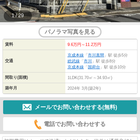
1 / 29
パノラマ写真を見る
賃料
9.6万円～11.2万円
京成本線
「
市川真間
」駅 徒歩5分
交通
総武線
「
市川
」駅 徒歩8分
京成本線
「
国府台
」駅 徒歩10分
間取り(面積)
1LDK(31.70㎡～34.93㎡)
築年月
2024年 3月(築2年)
メールでお問い合わせする(無料)
電話でお問い合わせする