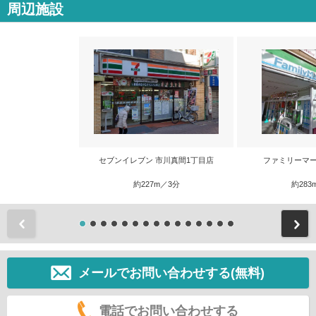
周辺施設
セブンイレブン 市川真間1丁目店
ファミリーマー
約227m／3分
約283
前
メールでお問い合わせする(無料)
電話でお問い合わせする