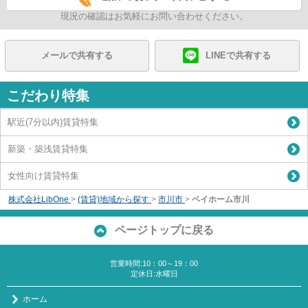
現況の確認はお気軽にお問い合わせください。
メールで共有する
LINEで共有する
こだわり特集
駅近(7分以内)賃貸特集
新築・築浅賃貸特集
女性向け賃貸特集
株式会社LibOne
>
(賃貸)地域から探す
>
市川市
>
ベイホーム市川
ページトップに戻る
営業時間:10：00～19：00
定休日:水曜日
ホーム