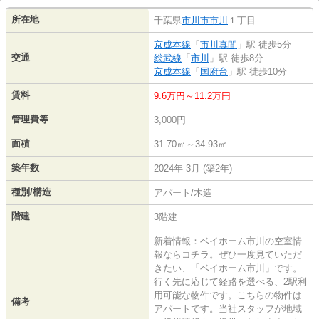
所在地
千葉県
市川市
市川
１丁目
京成本線
「
市川真間
」駅 徒歩5分
交通
総武線
「
市川
」駅 徒歩8分
京成本線
「
国府台
」駅 徒歩10分
賃料
9.6万円～11.2万円
管理費等
3,000円
面積
31.70㎡～34.93㎡
築年数
2024年 3月 (築2年)
種別/構造
アパート/木造
階建
3階建
新着情報：ベイホーム市川の空室情
報ならコチラ。ぜひ一度見ていただ
きたい、「ベイホーム市川」です。
行く先に応じて経路を選べる、2駅利
用可能な物件です。こちらの物件は
備考
アパートです。当社スタッフが地域