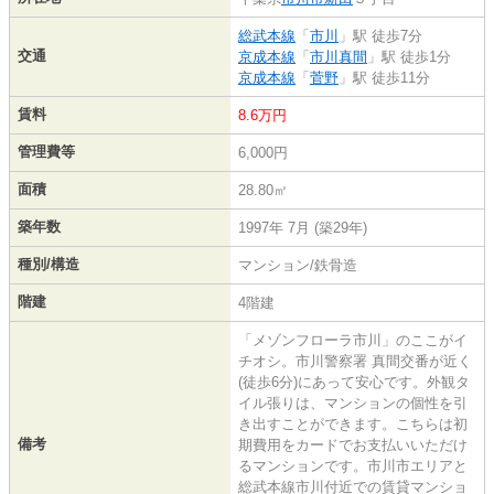
総武本線
「
市川
」駅 徒歩7分
交通
京成本線
「
市川真間
」駅 徒歩1分
京成本線
「
菅野
」駅 徒歩11分
賃料
8.6万円
管理費等
6,000円
面積
28.80㎡
築年数
1997年 7月 (築29年)
種別/構造
マンション/鉄骨造
階建
4階建
「メゾンフローラ市川」のここがイ
チオシ。市川警察署 真間交番が近く
(徒歩6分)にあって安心です。外観タ
イル張りは、マンションの個性を引
き出すことができます。こちらは初
備考
期費用をカードでお支払いいただけ
るマンションです。市川市エリアと
総武本線市川付近での賃貸マンショ