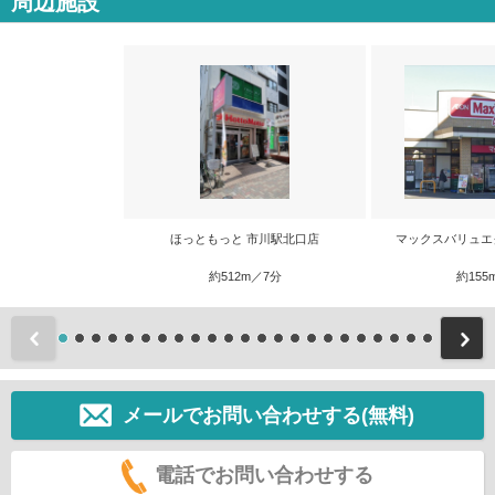
周辺施設
ほっともっと 市川駅北口店
マックスバリュエ
約512m／7分
約155
前
メールでお問い合わせする(無料)
電話でお問い合わせする