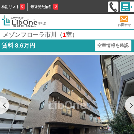
0
0
検討リスト
最近見た物件
お問合せ
メゾンフローラ市川（
1
室）
賃料
8.6万円
空室情報を確認