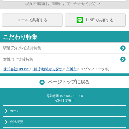
現況の確認はお気軽にお問い合わせください。
メールで共有する
LINEで共有する
こだわり特集
駅近(7分以内)賃貸特集
女性向け賃貸特集
株式会社LibOne
>
(賃貸)地域から探す
>
市川市
>
メゾンフローラ市川
ページトップに戻る
営業時間:10：00～19：00
定休日:水曜日
ホーム
会社概要