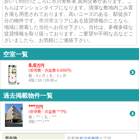
歩いて6分のところに市川警察署 真間交番があります。こ
ちらはマンションタイプになります。清潔な敷地内ごみ置
き場も用意されております。高いニーズのある、駅徒歩7
分の物件です。市川市エリアにある賃貸情報のことなら、
地域に密着した当社へお任せ下さい。当社は、多種多様な
賃貸情報を取り扱っております。ご要望や不明な点などご
ざいましたら、お気軽にご連絡下さい。
空室一覧
8.6
万
円
(管理費・共益費 6,000円)
敷：0ヶ月｜礼：1ヶ月
4階 / 1K / 28.80㎡
過去掲載物件一覧
***
万円
(管理費・共益費 ***円)
敷：***｜礼：***
3階 / *** / ***
所在地
千葉県
市川市
新田
５丁目