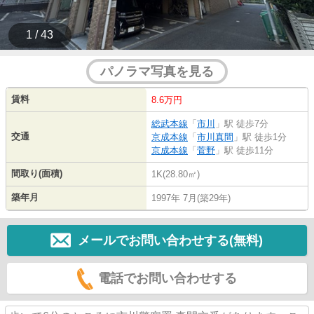
1 / 43
パノラマ写真を見る
賃料
8.6万円
総武本線
「
市川
」駅 徒歩7分
交通
京成本線
「
市川真間
」駅 徒歩1分
京成本線
「
菅野
」駅 徒歩11分
間取り(面積)
1K(28.80㎡)
築年月
1997年 7月(築29年)
メールでお問い合わせする(無料)
電話でお問い合わせする