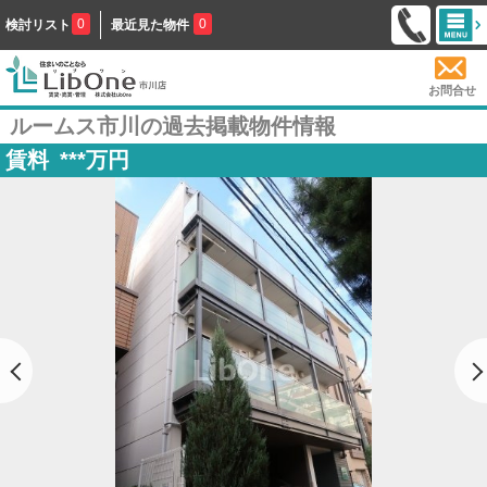
0
0
検討リスト
最近見た物件
お問合せ
ルームス市川の過去掲載物件情報
賃料
***
万円