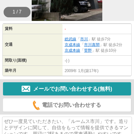
1 / 7
賃料
-
総武線
「
市川
」駅 徒歩7分
交通
京成本線
「
市川真間
」駅 徒歩2分
京成本線
「
菅野
」駅 徒歩10分
間取り(面積)
-(-)
築年月
2009年 1月(築17年)
メールでお問い合わせする(無料)
電話でお問い合わせする
ぜひ一度見ていただきたい、「ルームス市川」です。造り
とデザインに関して、自信をもって情報を提供できるマン
ションです。周辺に2駅あるので電車通勤しやすいです。