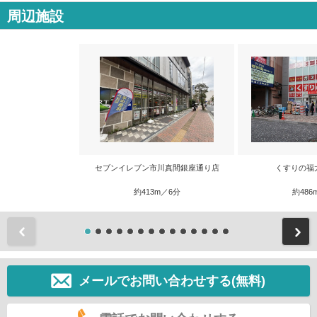
周辺施設
セブンイレブン市川真間銀座通り店
くすりの福
約413m／6分
約486
前
メールでお問い合わせする(無料)