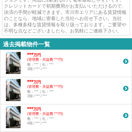
クレジットカードで初期費用がお支払いいただけるので、
決済の手間が軽減できます。市川市エリアにある賃貸情報
のことなら、地域に密着した当社へお任せ下さい。当社
は、多種多様な賃貸情報を取り扱っております。ご要望や
不明な点などございましたら、お気軽にご連絡下さい。
過去掲載物件一覧
***
万円
(管理費・共益費 ***円)
敷：***｜礼：***
3階 / *** / ***
***
万円
(管理費・共益費 ***円)
敷：***｜礼：***
3階 / *** / ***
***
万円
(管理費・共益費 ***円)
敷：***｜礼：***
4階 / *** / ***