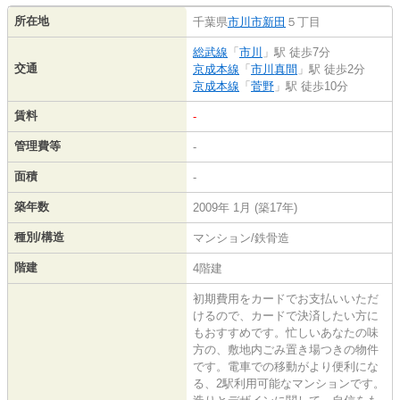
所在地
千葉県
市川市
新田
５丁目
総武線
「
市川
」駅 徒歩7分
交通
京成本線
「
市川真間
」駅 徒歩2分
京成本線
「
菅野
」駅 徒歩10分
賃料
-
管理費等
-
面積
-
築年数
2009年 1月 (築17年)
種別/構造
マンション/鉄骨造
階建
4階建
初期費用をカードでお支払いいただ
けるので、カードで決済したい方に
もおすすめです。忙しいあなたの味
方の、敷地内ごみ置き場つきの物件
です。電車での移動がより便利にな
る、2駅利用可能なマンションです。