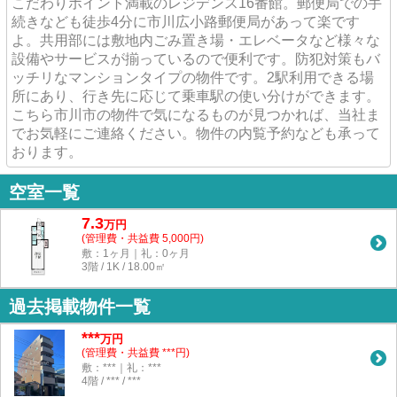
こだわりポイント満載のレジデンス16番館。郵便局での手
続きなども徒歩4分に市川広小路郵便局があって楽です
よ。共用部には敷地内ごみ置き場・エレベータなど様々な
設備やサービスが揃っているので便利です。防犯対策もバ
ッチリなマンションタイプの物件です。2駅利用できる場
所にあり、行き先に応じて乗車駅の使い分けができます。
こちら市川市の物件で気になるものが見つかれば、当社ま
でお気軽にご連絡ください。物件の内覧予約なども承って
おります。
空室一覧
7.3
万
円
(管理費・共益費 5,000円)
敷：1ヶ月｜礼：0ヶ月
3階 / 1K / 18.00㎡
過去掲載物件一覧
***
万円
(管理費・共益費 ***円)
敷：***｜礼：***
4階 / *** / ***