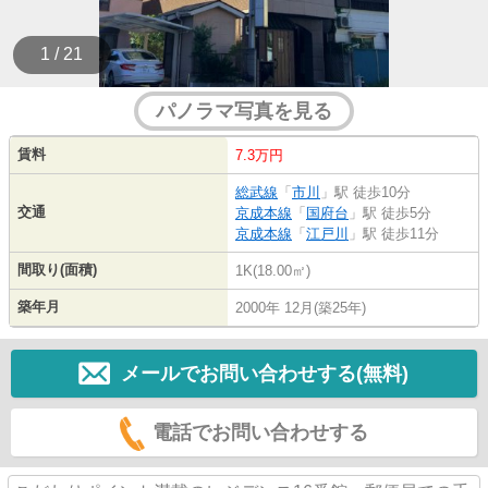
1 / 21
パノラマ写真を見る
賃料
7.3万円
総武線
「
市川
」駅 徒歩10分
交通
京成本線
「
国府台
」駅 徒歩5分
京成本線
「
江戸川
」駅 徒歩11分
間取り(面積)
1K(18.00㎡)
築年月
2000年 12月(築25年)
メールでお問い合わせする(無料)
電話でお問い合わせする