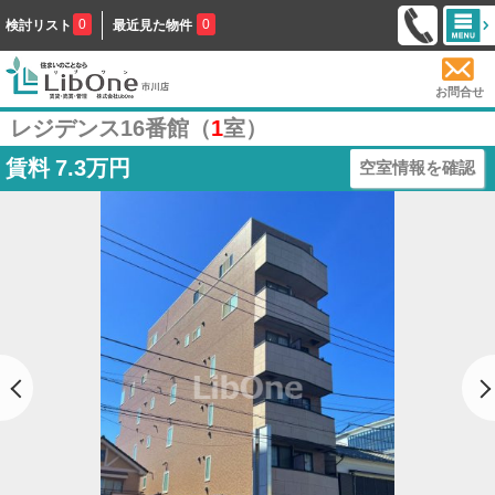
0
0
検討リスト
最近見た物件
お問合せ
レジデンス16番館（
1
室）
賃料
7.3万円
空室情報を確認