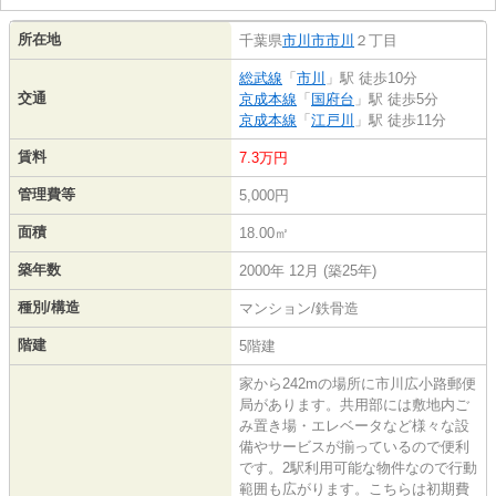
所在地
千葉県
市川市
市川
２丁目
総武線
「
市川
」駅 徒歩10分
交通
京成本線
「
国府台
」駅 徒歩5分
京成本線
「
江戸川
」駅 徒歩11分
賃料
7.3万円
管理費等
5,000円
面積
18.00㎡
築年数
2000年 12月 (築25年)
種別/構造
マンション/鉄骨造
階建
5階建
家から242mの場所に市川広小路郵便
局があります。共用部には敷地内ご
み置き場・エレベータなど様々な設
備やサービスが揃っているので便利
です。2駅利用可能な物件なので行動
範囲も広がります。こちらは初期費