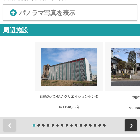
パノラマ写真を表示
周辺施設
山崎製パン総合クリエイションセンタ
胡録
ー
約115m／2分
約249
前