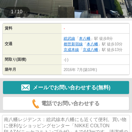
1 / 10
賃料
-
総武線
「
本八幡
」駅 徒歩8分
交通
都営新宿線
「
本八幡
」駅 徒歩10分
京成本線
「
京成八幡
」駅 徒歩13分
間取り(面積)
-(-)
築年月
2016年 7月(築10年)
メールでお問い合わせする(無料)
電話でお問い合わせする
南八幡レジデンス：総武線本八幡にも近くて便利。買い物
に便利なショッピングセンター「NIKKE COLTON
PLAZA(ニッケコルトンプラザ)」まで443mです。清潔感の