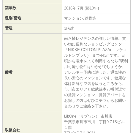
築年数
2016年 7月 (築10年)
種別/構造
マンション/鉄骨造
階建
3階建
南八幡レジデンスの詳しい情報。買
い物に便利なショッピングセンター
「NIKKE COLTON PLAZA(ニッケコ
ルトンプラザ)」まで443mです。日
頃から電車をよく利用するなら2駅利
用可能な物件はいかがでしょうか。
備考
アレルギー予防に適した、通気性の
良い安心のマンションです。健康な
体は新鮮な空気を吸うところから。
市川市エリアと総武線本八幡付近で
の賃貸マンション、賃貸アパートを
お探しの方はぜひコチラからお問い
合わせやご連絡を下さい。
LibOne（リブワン） 市川店
千葉県市川市市川１丁目9-7 ISビル
１階
取扱会社