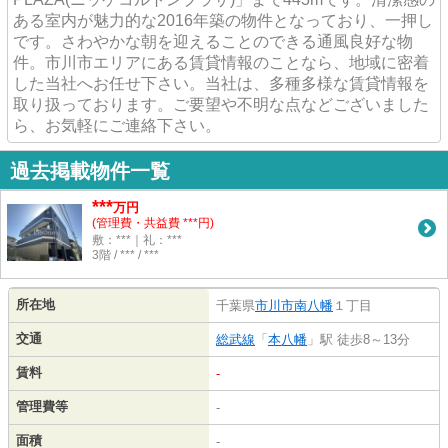
ある室内が魅力的な2016年築の物件となっており、一押し
です。さわやかな朝を迎えることのできる通風良好な物
件。市川市エリアにある賃貸情報のことなら、地域に密着
した当社へお任せ下さい。当社は、多種多様な賃貸情報を
取り扱っております。ご要望や不明な点などございました
ら、お気軽にご連絡下さい。
過去掲載物件一覧
***
万円
(管理費・共益費 ***円)
敷：***｜礼：***
3階 / *** / ***
所在地
千葉県
市川市
南八幡
１丁目
交通
総武線
「
本八幡
」駅 徒歩8～13分
賃料
-
管理費等
-
面積
-