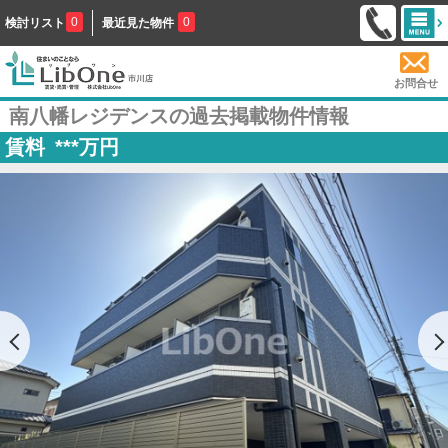
0
0
検討リスト
最近見た物件
お問合せ
南八幡レジデンスの過去掲載物件情報
賃料
***
万円