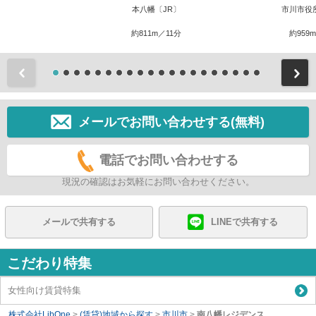
本八幡〔JR〕
市川市役
約811m／11分
約959
前
メールでお問い合わせする(無料)
電話でお問い合わせする
現況の確認はお気軽にお問い合わせください。
メールで共有する
LINEで共有する
こだわり特集
女性向け賃貸特集
株式会社LibOne
>
(賃貸)地域から探す
>
市川市
>
南八幡レジデンス