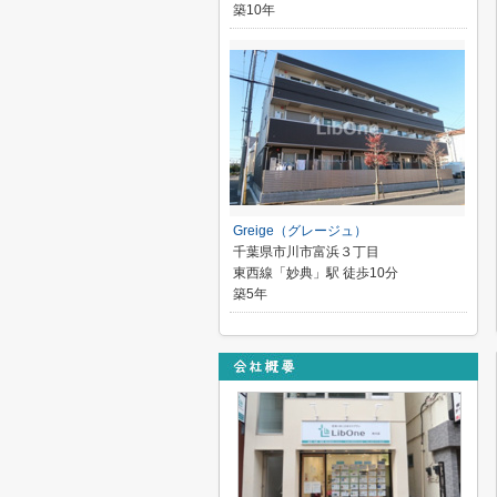
築10年
Greige（グレージュ）
千葉県市川市富浜３丁目
東西線「妙典」駅 徒歩10分
築5年