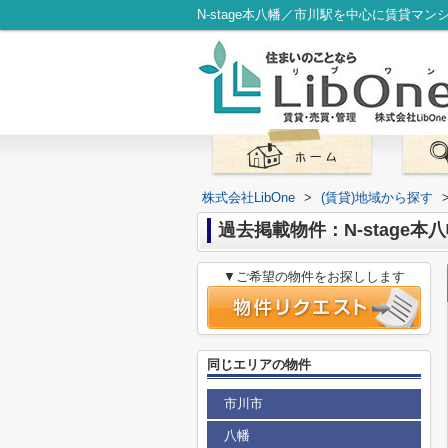
N-stage本八幡／市川駅を中心に賃貸マン
株式会社LibOne
>
(賃貸)地域から探す
過去掲載物件：N-stage本
▼ご希望の物件をお探しします
同じエリアの物件
市川市
八幡