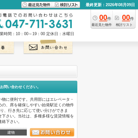
最終更新：2026年08月09日
00
00
件
件
最近見た物件
検討リスト
業時間：10：00～19：00
定休日：水曜日
お問い合わせください。
買い物に便利です。共用部にはエレベータ・
めの、席を確保しやすい始発駅近くの物件
あり、行き先に応じて使い分けができま
せ下さい。当社は、多種多様な賃貸情報を
連絡下さい。
建物