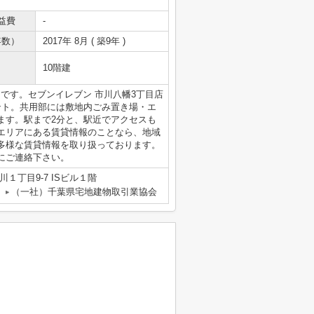
益費
-
年数）
2017年 8月 ( 築9年 )
10階建
幡」です。セブンイレブン 市川八幡3丁目店
ント。共用部には敷地内ごみ置き場・エ
ます。駅まで2分と、駅近でアクセスも
エリアにある賃貸情報のことなら、地域
多様な賃貸情報を取り扱っております。
にご連絡下さい。
１丁目9-7 ISビル１階
（一社）千葉県宅地建物取引業協会