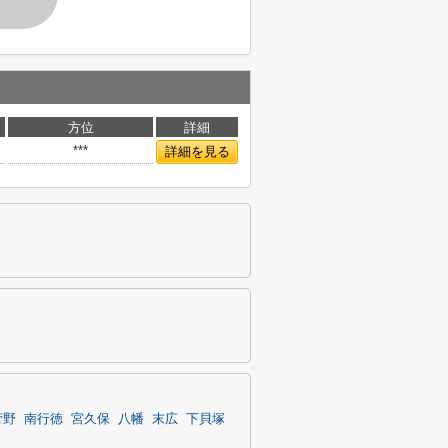
方位
詳細
***
詳細を見る
菅野
南行徳
宮久保
八幡
末広
下貝塚