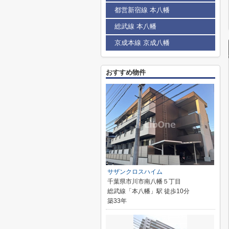
都営新宿線 本八幡
総武線 本八幡
京成本線 京成八幡
おすすめ物件
サザンクロスハイム
千葉県市川市南八幡５丁目
総武線「本八幡」駅 徒歩10分
築33年