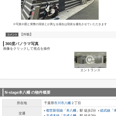
※写真や図と実際の現状とが異なる場合は現状を優先させていただきます
【外観】
コメント
360度パノラマ写真
画像をクリックして視点を操作
エントランス
N-stage本八幡
の物件概要
所在地
千葉県
市川市
八幡
２丁目
都営新宿線
「
本八幡
」駅 徒歩2分
総武線
「
交通
京成本線
「
京成八幡
」駅 徒歩3分