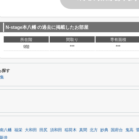
N-stage本八幡
の過去に掲載したお部屋
所在階
間取り
専有面積
9階
***
***
ら探す
集
南八幡
福栄
大和田
田尻
須和田
稲荷木
真間
北方
妙典
国府台
鬼高
新井