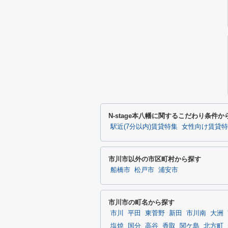
N-stage本八幡に関するこだわり条件か
駅近(7分以内)賃貸特集
女性向け賃貸特
市川市以外の市区町村から探す
船橋市
松戸市
浦安市
市川市の町名から探す
市川
平田
東菅野
新田
市川南
大洲
塩焼
国分
高谷
香取
関ケ島
北方町