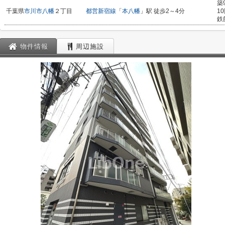
築
千葉県
市川市
八幡
２丁目
都営新宿線
「
本八幡
」駅 徒歩2～4分
1
鉄
物件情報
周辺施設