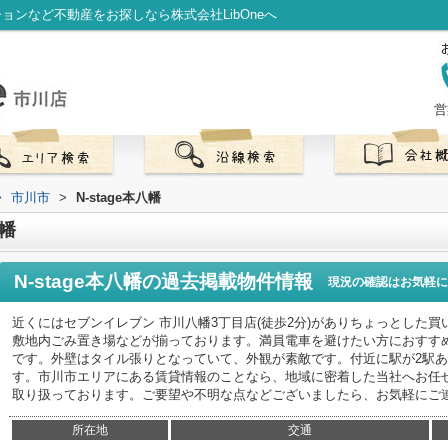
ションなど不動産をお探しなら株式会社LibOneへ
営
>
市川市
>
N-stage本八幡
八幡
N-stage本八幡
の過去掲載物件情報
現況の確認はお気軽に
近くにはセブンイレブン 市川八幡3丁目店(徒歩2分)がありちょっとした
敷地内ごみ置き場などが揃っております。満員電車を避けたい方におすす
です。外壁はタイル張りとなっていて、外観が素敵です。付近に駅が2駅
す。市川市エリアにある賃貸情報のことなら、地域に密着した当社へお任
取り扱っております。ご要望や不明な点などございましたら、お気軽にご
所在地
交通