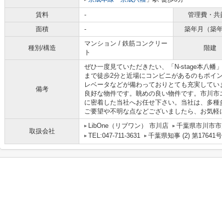
賃料
-
管理費・共
面積
-
築年月（築
マンション / 鉄筋コンクリー
種別/構造
階建
ト
ぜひ一度見ていただきたい、「N-stage本八
まで徒歩2分と近場にコンビニがあるのもポイ
レベータなどが備わっておりとても充実してい
備考
良好な物件です。眺めの良い物件です。市川市
に密着した当社へお任せ下さい。当社は、多種
ご要望や不明な点などございましたら、お気軽
LibOne（リブワン） 市川店
千葉県市川市市川
取扱会社
TEL:047-711-3631
千葉県知事 (2) 第17641号