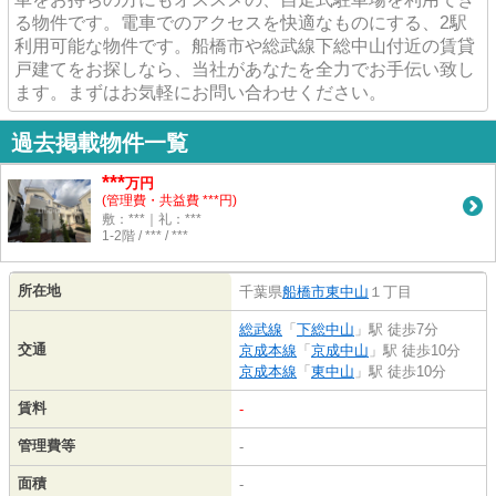
る物件です。電車でのアクセスを快適なものにする、2駅
利用可能な物件です。船橋市や総武線下総中山付近の賃貸
戸建てをお探しなら、当社があなたを全力でお手伝い致し
ます。まずはお気軽にお問い合わせください。
過去掲載物件一覧
***
万円
(管理費・共益費 ***円)
敷：***｜礼：***
1-2階 / *** / ***
所在地
千葉県
船橋市
東中山
１丁目
総武線
「
下総中山
」駅 徒歩7分
交通
京成本線
「
京成中山
」駅 徒歩10分
京成本線
「
東中山
」駅 徒歩10分
賃料
-
管理費等
-
面積
-