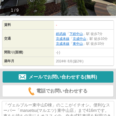
1 / 9
賃料
-
総武線
「
下総中山
」駅 徒歩7分
交通
京成本線
「
京成中山
」駅 徒歩10分
京成本線
「
東中山
」駅 徒歩10分
間取り(面積)
-(-)
築年月
2024年 8月(築2年)
メールでお問い合わせする(無料)
電話でお問い合わせする
「ヴェルブルー東中山D棟」のここがイチオシ。便利なス
ーパー「maruetsu(マルエツ) 東中山店」まで416mです。
車をお持ちの方にもオススメの、自走式駐車場を利用でき