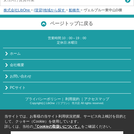
株式会社LibOne
>
(賃貸)地域から探す
>
船橋市
>
ヴェルブルー東中山D棟
ページトップに戻る
営業時間:10：00～19：00
定休日:水曜日
ホーム
会社概要
お問い合わせ
PCサイト
プライバシーポリシー
利用規約
｜アクセスマップ
｜
Copyright(c) LibOne（リブワン） 市川店 All rights reserved.
当サイトでは、お客様の当サイト利用状況把握、サービス向上検討を目的と
して、クッキー（Cookie）を使用しています。
詳しくは、当社の
「Cookieの取扱いについて」
をご確認ください。