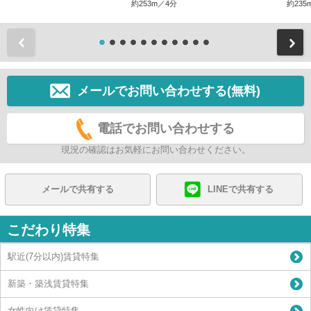
約253m／4分
約235
前
メールでお問い合わせする(無料)
電話でお問い合わせする
現況の確認はお気軽にお問い合わせください。
メールで共有する
LINEで共有する
こだわり特集
駅近(7分以内)賃貸特集
新築・築浅賃貸特集
女性向け賃貸特集