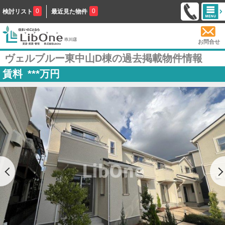
0
0
検討リスト
最近見た物件
お問合せ
ヴェルブルー東中山D棟の過去掲載物件情報
賃料
***
万円