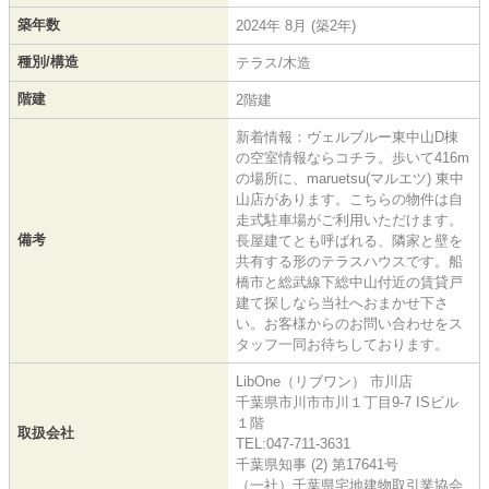
築年数
2024年 8月 (築2年)
種別/構造
テラス/木造
階建
2階建
新着情報：ヴェルブルー東中山D棟
の空室情報ならコチラ。歩いて416m
の場所に、maruetsu(マルエツ) 東中
山店があります。こちらの物件は自
走式駐車場がご利用いただけます。
備考
長屋建てとも呼ばれる、隣家と壁を
共有する形のテラスハウスです。船
橋市と総武線下総中山付近の賃貸戸
建て探しなら当社へおまかせ下さ
い。お客様からのお問い合わせをス
タッフ一同お待ちしております。
LibOne（リブワン） 市川店
千葉県市川市市川１丁目9-7 ISビル
１階
取扱会社
TEL:047-711-3631
千葉県知事 (2) 第17641号
（一社）千葉県宅地建物取引業協会