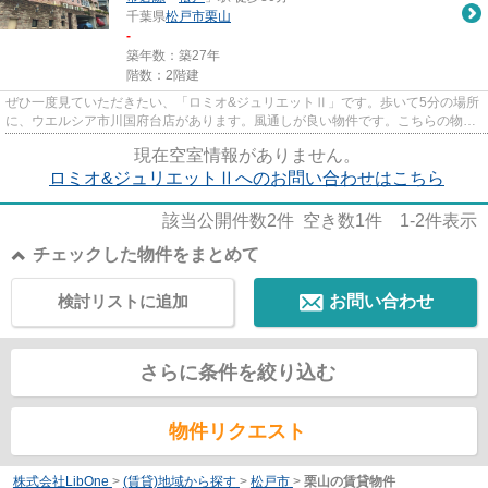
千葉県
松戸市
栗山
-
築年数：築27年
階数：2階建
ぜひ一度見ていただきたい、「ロミオ&ジュリエットⅡ」です。歩いて5分の場所
に、ウエルシア市川国府台店があります。風通しが良い物件です。こちらの物件
はアパートです。松戸市エ...
現在空室情報がありません。
ロミオ&ジュリエットⅡへのお問い合わせはこちら
該当公開件数
2
件 空き数
1
件
1-2
件表示
チェックした物件をまとめて
検討リストに追加
お問い合わせ
さらに条件を絞り込む
物件リクエスト
株式会社LibOne
>
(賃貸)地域から探す
>
松戸市
>
栗山の賃貸物件