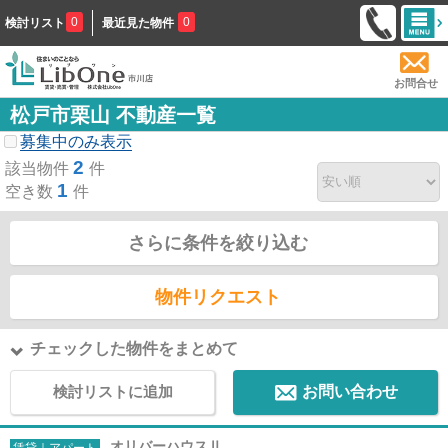
0
0
検討リスト
最近見た物件
お問合せ
松戸市栗山 不動産一覧
募集中のみ表示
2
該当物件
件
1
空き数
件
さらに条件を絞り込む
物件リクエスト
チェックした物件をまとめて
検討リストに追加
お問い合わせ
オリバーハウスⅡ
賃貸｜アパート