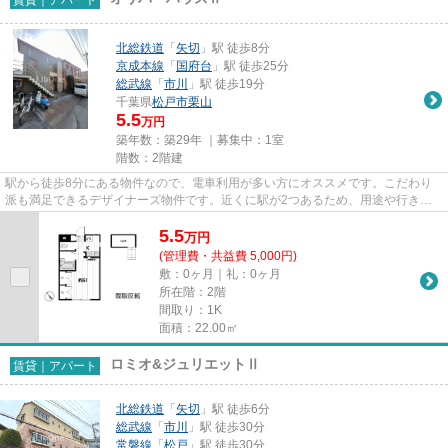
北総鉄道
「
矢切
」駅 徒歩8分
京成本線
「
国府台
」駅 徒歩25分
総武線
「
市川
」駅 徒歩19分
千葉県
松戸市
栗山
5.5
万円
築年数：築29年 ｜募集中：
1室
階数：2階建
駅から徒歩8分にある物件なので、電車利用が多い方にオススメです。こだわり
派も満足できるデザイナーズ物件です。近くに駅が2つあるため、用途や行き先
に応じて駅を選べる物件です。...
5.5
万
円
(管理費・共益費 5,000円)
敷：0ヶ月｜礼：0ヶ月
所在階：2階
間取り：1K
面積：22.00㎡
ロミオ&ジュリエットⅡ
賃貸｜アパート
北総鉄道
「
矢切
」駅 徒歩6分
総武線
「
市川
」駅 徒歩30分
常磐線
「
松戸
」駅 徒歩30分