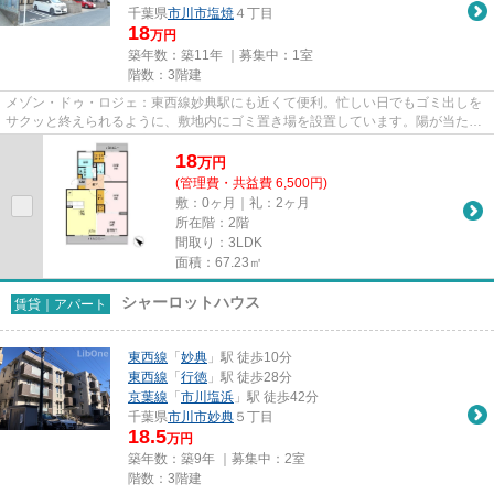
千葉県
市川市
塩焼
４丁目
18
万円
築年数：築11年 ｜募集中：
1室
階数：3階建
メゾン・ドゥ・ロジェ：東西線妙典駅にも近くて便利。忙しい日でもゴミ出しを
サクッと終えられるように、敷地内にゴミ置き場を設置しています。陽が当たる
物件は湿気も少なく健康な毎...
18
万
円
(管理費・共益費 6,500円)
敷：0ヶ月｜礼：2ヶ月
所在階：2階
間取り：3LDK
面積：67.23㎡
シャーロットハウス
賃貸｜アパート
東西線
「
妙典
」駅 徒歩10分
東西線
「
行徳
」駅 徒歩28分
京葉線
「
市川塩浜
」駅 徒歩42分
千葉県
市川市
妙典
５丁目
18.5
万円
築年数：築9年 ｜募集中：
2室
階数：3階建