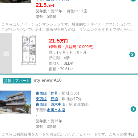
21.5
万円
築年数：築36年 ｜募集中：
1室
階数：5階建
こちらはリノベーションマンションです。独創的なデザイナーズマンションで、
ご好評いただいています。場所が平坦なのは、ランニングをする上で抑えたいポ
イントですね。こちらは初期...
21.5
万
円
(管理費・共益費 10,000円)
敷：1ヶ月｜礼：0ヶ月
所在階：4階
間取り：3LDK
面積：70.61㎡
stylenew.A16
賃貸｜アパート
東西線
「
妙典
」駅 徒歩3分
東西線
「
行徳
」駅 徒歩17分
東西線
「
原木中山
」駅 徒歩39分
千葉県
市川市
本塩
-
築年数：築16年
階数：3階建
こちらは初期費用をカードでお支払いいただけるアパートです。こちらの物件は