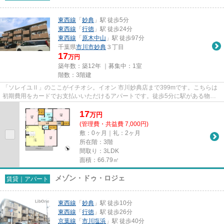
東西線
「
妙典
」駅 徒歩5分
東西線
「
行徳
」駅 徒歩24分
東西線
「
原木中山
」駅 徒歩97分
千葉県
市川市
妙典
３丁目
17
万円
築年数：築12年 ｜募集中：
1室
階数：3階建
「ソレイユⅡ」のここがイチオシ。イオン 市川妙典店まで399mです。こちらは
初期費用をカードでお支払いいただけるアパートです。徒歩5分に駅がある物件
です。当社スタッフが地域の賃貸...
17
万
円
(管理費・共益費 7,000円)
敷：0ヶ月｜礼：2ヶ月
所在階：3階
間取り：3LDK
面積：66.79㎡
メゾン・ドゥ・ロジェ
賃貸｜アパート
東西線
「
妙典
」駅 徒歩10分
東西線
「
行徳
」駅 徒歩26分
京葉線
「
市川塩浜
」駅 徒歩40分