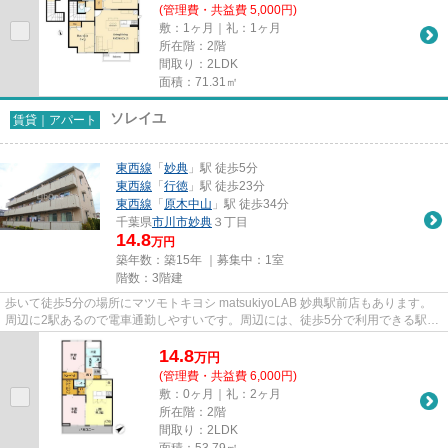
(管理費・共益費 5,000円)
敷：1ヶ月｜礼：1ヶ月
所在階：2階
間取り：2LDK
面積：71.31㎡
ソレイユ
賃貸｜アパート
東西線
「
妙典
」駅 徒歩5分
東西線
「
行徳
」駅 徒歩23分
東西線
「
原木中山
」駅 徒歩34分
千葉県
市川市
妙典
３丁目
14.8
万円
築年数：築15年 ｜募集中：
1室
階数：3階建
歩いて徒歩5分の場所にマツモトキヨシ matsukiyoLAB 妙典駅前店もあります。
周辺に2駅あるので電車通勤しやすいです。周辺には、徒歩5分で利用できる駅が
あります。場所が平坦なのは、...
14.8
万
円
(管理費・共益費 6,000円)
敷：0ヶ月｜礼：2ヶ月
所在階：2階
間取り：2LDK
面積：53.79㎡