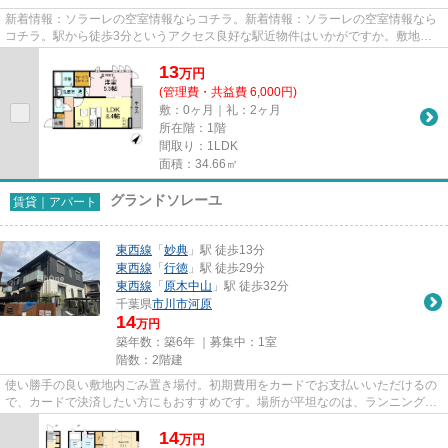
新着情報：ソラーレの空室情報ならコチラ。新着情報：ソラーレの空室情報なら
コチラ。駅から徒歩3分というアクセス良好な駅近物件はいかがですか。敷地内
ごみ置き場は、忙しいあなたに...
13
万
円
(管理費・共益費 6,000円)
敷：0ヶ月｜礼：2ヶ月
所在階：1階
間取り：1LDK
面積：34.66㎡
グランドソレーユ
賃貸｜アパート
東西線
「
妙典
」駅 徒歩13分
東西線
「
行徳
」駅 徒歩29分
東西線
「
原木中山
」駅 徒歩32分
千葉県
市川市
河原
14
万円
築年数：築6年 ｜募集中：
1室
階数：2階建
使い勝手の良い敷地内ごみ置き場付。初期費用をカードでお支払いいただけるの
で、カードで決済したい方にもおすすめです。場所が平坦なのは、ランニングを
する上で抑えたいポイントで...
14
万
円