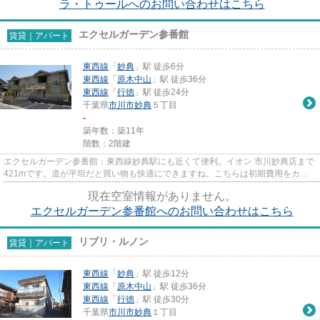
ラ・トゥールへのお問い合わせはこちら
エクセルガーデン参番館
賃貸｜アパート
東西線
「
妙典
」駅 徒歩6分
東西線
「
原木中山
」駅 徒歩36分
東西線
「
行徳
」駅 徒歩24分
千葉県
市川市
妙典
５丁目
-
築年数：築11年
階数：2階建
エクセルガーデン参番館：東西線妙典駅にも近くて便利。イオン 市川妙典店まで
421mです。道が平坦だと買い物も快適にできますね。こちらは初期費用をカー
ドでお支払いいただける物件で...
現在空室情報がありません。
エクセルガーデン参番館へのお問い合わせはこちら
リブリ・ルノン
賃貸｜アパート
東西線
「
妙典
」駅 徒歩12分
東西線
「
原木中山
」駅 徒歩36分
東西線
「
行徳
」駅 徒歩30分
千葉県
市川市
妙典
１丁目