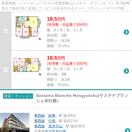
新着情報：シャーロットハウスの空室情報ならコチラ。セブンイレブン 市川妙典
店まで徒歩3分と近場にコンビニがあるのもポイント。クレジットカードで初期
費用をお支払いいただける物...
18.5
万
円
(管理費・共益費 7,000円)
敷：0ヶ月｜礼：2ヶ月
所在階：1階
間取り：3LDK
面積：75.29㎡
18.5
万
円
(管理費・共益費 7,000円)
敷：0ヶ月｜礼：2ヶ月
所在階：2階
間取り：3LDK
面積：76.04㎡
Sustaina Branche Hongyotoku(サステナブラン
賃貸｜マンション
シェ本行徳）
東西線
「
妙典
」駅 徒歩6分
東西線
「
行徳
」駅 徒歩21分
東西線
「
原木中山
」駅 徒歩36分
千葉県
市川市
本行徳