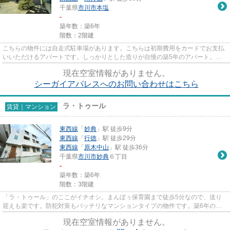
千葉県
市川市
本塩
-
築年数：築6年
階数：2階建
こちらの物件には自走式駐車場があります。こちらは初期費用をカードでお支払
いいただけるアパートです。しっかりとした造りが自慢の築5年のアパート。お
客様からのお問い合わせの多い...
現在空室情報がありません。
シーガイアパレスへのお問い合わせはこちら
ラ・トゥール
賃貸｜マンション
東西線
「
妙典
」駅 徒歩9分
東西線
「
行徳
」駅 徒歩29分
東西線
「
原木中山
」駅 徒歩36分
千葉県
市川市
妙典
６丁目
-
築年数：築6年
階数：3階建
「ラ・トゥール」のここがイチオシ。まんぼぅ保育園まで徒歩5分なので、送り
迎えも楽です。防犯対策もバッチリなマンションタイプの物件です。築6年のイ
チオシ物件はこちらです。当社...
現在空室情報がありません。