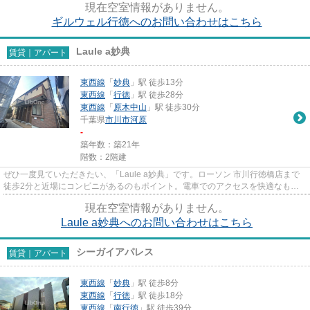
現在空室情報がありません。
ギルウェル行徳へのお問い合わせはこちら
Laule a妙典
賃貸｜アパート
東西線
「
妙典
」駅 徒歩13分
東西線
「
行徳
」駅 徒歩28分
東西線
「
原木中山
」駅 徒歩30分
千葉県
市川市
河原
-
築年数：築21年
階数：2階建
ぜひ一度見ていただきたい、「Laule a妙典」です。ローソン 市川行徳橋店まで
徒歩2分と近場にコンビニがあるのもポイント。電車でのアクセスを快適なもの
にする、2駅利用可能な物件で...
現在空室情報がありません。
Laule a妙典へのお問い合わせはこちら
シーガイアパレス
賃貸｜アパート
東西線
「
妙典
」駅 徒歩8分
東西線
「
行徳
」駅 徒歩18分
東西線
「
南行徳
」駅 徒歩39分