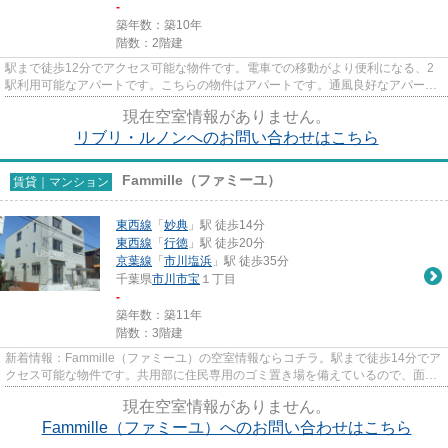
-
築年数：築10年
階数：2階建
駅まで徒歩12分でアクセス可能な物件です。電車での移動がより便利になる、2
駅利用可能なアパートです。こちらの物件はアパートです。通風良好なアパート
です。できるだけ早めに不動産...
現在空室情報がありません。
リブリ・ルノンへのお問い合わせはこちら
Fammille（ファミーユ）
賃貸｜マンション
東西線
「
妙典
」駅 徒歩14分
東西線
「
行徳
」駅 徒歩20分
京葉線
「
市川塩浜
」駅 徒歩35分
千葉県
市川市
宝
１丁目
-
築年数：築11年
階数：3階建
新着情報：Fammille（ファミーユ）の空室情報ならコチラ。駅まで徒歩14分でア
クセス可能な物件です。共用部に住民専用のゴミ置き場を備えているので、面倒
なゴミ出しも楽になります。...
現在空室情報がありません。
Fammille（ファミーユ）へのお問い合わせはこちら