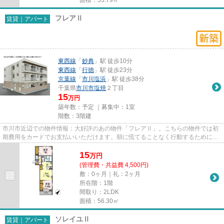
フレアⅡ
賃貸｜アパート
東西線
「
妙典
」駅 徒歩10分
東西線
「
行徳
」駅 徒歩23分
京葉線
「
市川塩浜
」駅 徒歩38分
千葉県
市川市
塩焼
２丁目
15
万円
築年数：予定 ｜募集中：
1室
階数：3階建
市川市近辺での物件情報：大好評のあの物件「フレアⅡ」。こちらの物件では初
期費用をカードでお支払いいただけます。朝に慌てることなく行動するために駅
から徒歩10分の駅近物件はいか...
15
万
円
(管理費・共益費 4,500円)
敷：0ヶ月｜礼：2ヶ月
所在階：1階
間取り：2LDK
面積：56.30㎡
ソレイユⅡ
賃貸｜アパート