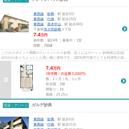
東西線
「
妙典
」駅 徒歩3分
東西線
「
行徳
」駅 徒歩25分
東西線
「
原木中山
」駅 徒歩38分
千葉県
市川市
妙典
３丁目
7.4
万円
築年数：築24年 ｜募集中：
1室
階数：2階建
こだわりポイント満載のクレインハウス妙典。近くにはローソン 妙典南口店(徒
歩5分)がありちょっとした買い物に便利です。2駅利用可能でとても利便性の高い
アパートです。最上階の物件...
7.4
万
円
(管理費・共益費 5,000円)
敷：1ヶ月｜礼：1ヶ月
所在階：2階
間取り：1K
面積：25.25㎡
ガルデ妙典
賃貸｜アパート
東西線
「
妙典
」駅 徒歩5分
東西線
「
行徳
」駅 徒歩21分