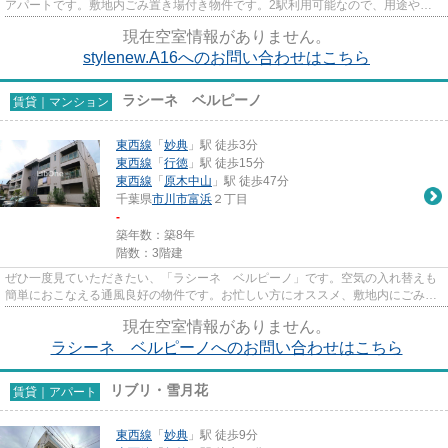
アパートです。敷地内ごみ置き場付き物件です。2駅利用可能なので、用途や行
き先に応じて経路を選択できま...
現在空室情報がありません。
stylenew.A16へのお問い合わせはこちら
ラシーネ ベルピーノ
賃貸｜マンション
東西線
「
妙典
」駅 徒歩3分
東西線
「
行徳
」駅 徒歩15分
東西線
「
原木中山
」駅 徒歩47分
千葉県
市川市
富浜
２丁目
-
築年数：築8年
階数：3階建
ぜひ一度見ていただきたい、「ラシーネ ベルピーノ」です。空気の入れ替えも
簡単におこなえる通風良好の物件です。お忙しい方にオススメ、敷地内にごみ置
き場のある物件です。こちら...
現在空室情報がありません。
ラシーネ ベルピーノへのお問い合わせはこちら
リブリ・雪月花
賃貸｜アパート
東西線
「
妙典
」駅 徒歩9分