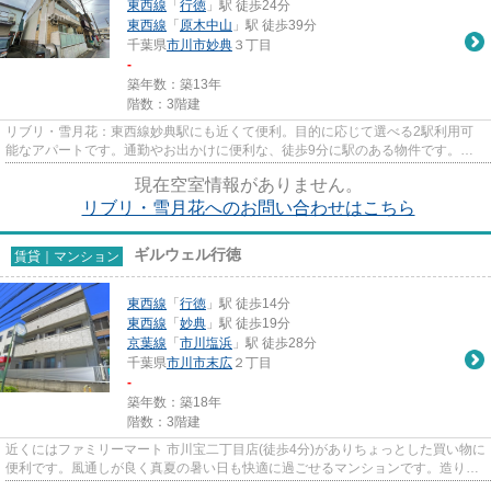
東西線
「
行徳
」駅 徒歩24分
東西線
「
原木中山
」駅 徒歩39分
千葉県
市川市
妙典
３丁目
-
築年数：築13年
階数：3階建
リブリ・雪月花：東西線妙典駅にも近くて便利。目的に応じて選べる2駅利用可
能なアパートです。通勤やお出かけに便利な、徒歩9分に駅のある物件です。最
上階のアパートです。当社スタ...
現在空室情報がありません。
リブリ・雪月花へのお問い合わせはこちら
ギルウェル行徳
賃貸｜マンション
東西線
「
行徳
」駅 徒歩14分
東西線
「
妙典
」駅 徒歩19分
京葉線
「
市川塩浜
」駅 徒歩28分
千葉県
市川市
末広
２丁目
-
築年数：築18年
階数：3階建
近くにはファミリーマート 市川宝二丁目店(徒歩4分)がありちょっとした買い物に
便利です。風通しが良く真夏の暑い日も快適に過ごせるマンションです。造りと
デザインに関して、自信を...