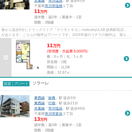
京葉線
「
市川塩浜
」駅 徒歩42分
千葉県
市川市
塩焼
１丁目
11
万円
築年数：築2年 ｜募集中：
1室
階数：3階建
家から徒歩6分にドラッグストア「マツモトキヨシ matsukiyoLAB 妙典駅前店」
があります。こちらの物件はアパートです。2024年築のコチラの物件は、落ち着
きのある室内が魅力的です。付...
11
万
円
(管理費・共益費 6,000円)
敷：0ヶ月｜礼：1ヶ月
所在階：1階
間取り：1LDK
面積：32.67㎡
ソラーレ
賃貸｜アパート
東西線
「
妙典
」駅 徒歩3分
東西線
「
行徳
」駅 徒歩21分
京葉線
「
市川塩浜
」駅 徒歩44分
千葉県
市川市
富浜
２丁目
13
万円
築年数：築3年 ｜募集中：
1室
階数：3階建