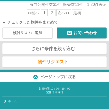
該当公開件数
35
件 販売数
11
件
1-20
件表示
1
2
<<前へ
次へ>>
最初
チェックした物件をまとめて
検討リストに追加
お問い合わせ
さらに条件を絞り込む
物件リクエスト
ページトップに戻る
営業時間:10：00～19：00
定休日:水曜日
ホーム