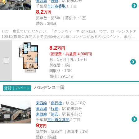
東西線
「
妙典
」駅 徒歩25分
千葉県
市川市
香取
１丁目
8.2
万円
築年数：築6年 ｜募集中：
1室
階数：3階建
ぜひ一度見ていただきたい、「グランヴィーネ Ichikawa」です。ローソンストア
100 LS市川欠真間店まで徒歩5分と近場にコンビニがあるのもポイント。敷地内
にあるごみ置き場も自由に使...
8.2
万
円
(管理費・共益費 4,000円)
敷：1ヶ月｜礼：1ヶ月
所在階：1階
間取り：1DK
面積：29.17㎡
パルデンス土田
賃貸｜アパート
東西線
「
南行徳
」駅 徒歩10分
東西線
「
行徳
」駅 徒歩19分
東西線
「
浦安
」駅 徒歩22分
千葉県
市川市
欠真間
２丁目
9
万円
築年数：築35年 ｜募集中：
1室
階数：2階建