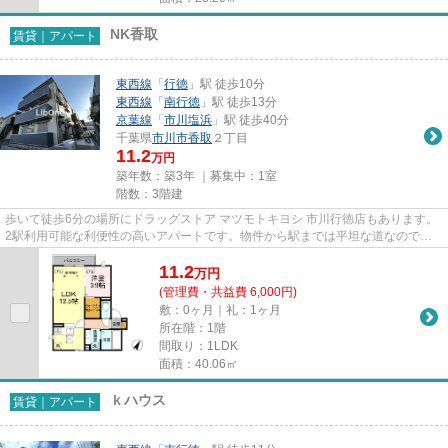
NK香取
賃貸｜アパート
東西線
「
行徳
」駅 徒歩10分
東西線
「
南行徳
」駅 徒歩13分
京葉線
「
市川塩浜
」駅 徒歩40分
千葉県
市川市
香取
２丁目
11.2
万円
築年数：築3年 ｜募集中：
1室
階数：3階建
歩いて徒歩6分の場所にドラッグストア マツモトキヨシ 市川行徳店もあります。
2駅利用可能な利便性の高いアパートです。物件から駅までは平坦な道なので、
快適に移動できます。こちら...
11.2
万
円
(管理費・共益費 6,000円)
敷：0ヶ月｜礼：1ヶ月
所在階：1階
間取り：1LDK
面積：40.06㎡
ｋハウス
賃貸｜アパート