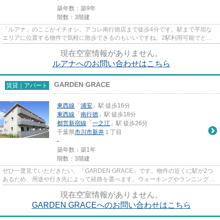
築年数：築9年
階数：3階建
「ルアナ」のここがイチオシ。アコレ南行徳店まで徒歩4分です。駅まで平坦な
エリアに位置する物件で気軽に散歩できるのもいいですね。2駅利用可能でとて
も利便性の高いアパートです。...
現在空室情報がありません。
ルアナへのお問い合わせはこちら
GARDEN GRACE
賃貸｜アパート
東西線
「
浦安
」駅 徒歩16分
東西線
「
南行徳
」駅 徒歩18分
都営新宿線
「
一之江
」駅 徒歩26分
千葉県
市川市
新井
１丁目
-
築年数：築1年
階数：3階建
ぜひ一度見ていただきたい、「GARDEN GRACE」です。物件の近くに駅が2つ
あるため、用途や行き先によって経路を選べます。ウォーキングやランニングが
趣味の方に住んでもらいたいのが平...
現在空室情報がありません。
GARDEN GRACEへのお問い合わせはこちら