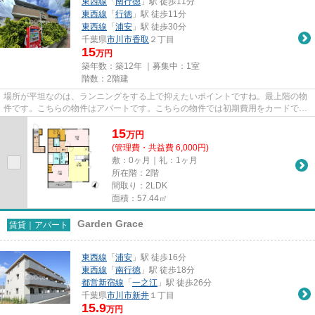
東西線
「
南行徳
」駅 徒歩11分
東西線
「
行徳
」駅 徒歩11分
東西線
「
浦安
」駅 徒歩30分
千葉県
市川市
香取
２丁目
15
万円
築年数：築12年 ｜募集中：
1室
階数：2階建
場所が平坦なのは、ランニングをする上で抑えたいポイントですね。最上階の物
件です。こちらの物件はアパートです。こちらの物件では初期費用をカードでお
支払いいただけます。できる...
15
万
円
(管理費・共益費 6,000円)
敷：0ヶ月｜礼：1ヶ月
所在階：2階
間取り：2LDK
面積：57.44㎡
Garden Grace
賃貸｜アパート
東西線
「
浦安
」駅 徒歩16分
東西線
「
南行徳
」駅 徒歩18分
都営新宿線
「
一之江
」駅 徒歩26分
千葉県
市川市
新井
１丁目
15.9
万円