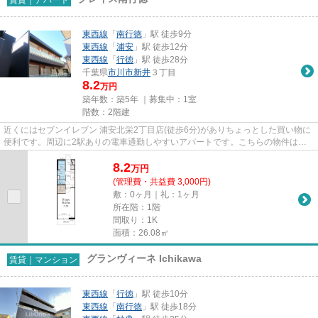
東西線
「
南行徳
」駅 徒歩9分
東西線
「
浦安
」駅 徒歩12分
東西線
「
行徳
」駅 徒歩28分
千葉県
市川市
新井
３丁目
8.2
万円
築年数：築5年 ｜募集中：
1室
階数：2階建
近くにはセブンイレブン 浦安北栄2丁目店(徒歩6分)がありちょっとした買い物に
便利です。周辺に2駅ありの電車通勤しやすいアパートです。こちらの物件はア
パートです。築5年の物件で充...
8.2
万
円
(管理費・共益費 3,000円)
敷：0ヶ月｜礼：1ヶ月
所在階：1階
間取り：1K
面積：26.08㎡
グランヴィーネ Ichikawa
賃貸｜マンション
東西線
「
行徳
」駅 徒歩10分
東西線
「
南行徳
」駅 徒歩18分