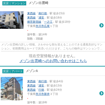
メゾン出雲崎
賃貸｜マンション
東西線
「
南行徳
」駅 徒歩15分
東西線
「
浦安
」駅 徒歩18分
都営新宿線
「
一之江
」駅 徒歩18分
千葉県
市川市
広尾
１丁目
-
築年数：築14年
階数：3階建
メゾン出雲崎の詳しい情報。さわやかな朝を迎えることのできる通風良好なマン
ション。初期費用はカードで決済いただけます。こちらの物件はマンションで
す。市川市エリアと東西線南行...
現在空室情報がありません。
メゾン出雲崎へのお問い合わせはこちら
メゾンA
賃貸｜アパート
東西線
「
南行徳
」駅 徒歩4分
東西線
「
浦安
」駅 徒歩13分
東西線
「
行徳
」駅 徒歩24分
千葉県
市川市
新井
３丁目
-
築年数：築18年