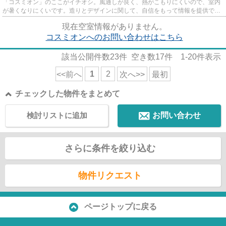
「コスミオン」のここがイチオシ。風通しが良く、熱がこもりにくいので、室内
が暑くなりにくいです。造りとデザインに関して、自信をもって情報を提供でき
るマンションです。電車での...
現在空室情報がありません。
コスミオンへのお問い合わせはこちら
該当公開件数
23
件 空き数
17
件
1-20
件表示
1
2
<<前へ
次へ>>
最初
チェックした物件をまとめて
検討リストに追加
お問い合わせ
さらに条件を絞り込む
物件リクエスト
ページトップに戻る