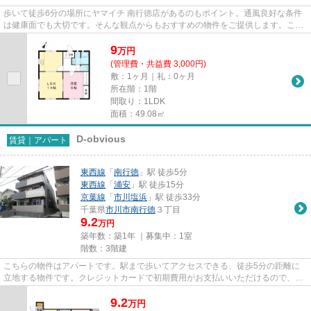
歩いて徒歩6分の場所にヤマイチ 南行徳店があるのもポイント。通風良好な条件
は健康面でも大切です。そんな観点からもおすすめの物件をご提供します。こち
らの物件は周辺に駅が2つある...
9
万
円
(管理費・共益費 3,000円)
敷：1ヶ月｜礼：0ヶ月
所在階：1階
間取り：1LDK
面積：49.08㎡
D-obvious
賃貸｜アパート
東西線
「
南行徳
」駅 徒歩5分
東西線
「
浦安
」駅 徒歩15分
京葉線
「
市川塩浜
」駅 徒歩33分
千葉県
市川市
南行徳
３丁目
9.2
万円
築年数：築1年 ｜募集中：
1室
階数：3階建
こちらの物件はアパートです。駅まで歩いてアクセスできる、徒歩5分の距離に
立地する物件です。クレジットカードで初期費用がお支払いいただけるので、決
済の手間が軽減できます。付近...
9.2
万
円