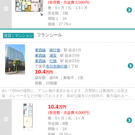
(管理費・共益費 5,000円)
敷：0ヶ月｜礼：1.5ヶ月
所在階：1階
間取り：1K
面積：27.79㎡
フランシール
賃貸｜マンション
東西線
「
南行徳
」駅 徒歩1分
東西線
「
浦安
」駅 徒歩15分
東西線
「
行徳
」駅 徒歩23分
千葉県
市川市
南行徳
１丁目
10.4
万円
築年数：築4年 ｜募集中：
1室
階数：10階建
歩いて66mの場所に、アコレ南行徳店があります。共用部には敷地内ごみ置き
場・エレベータなどが揃っております。良好な陽当りが好評の、魅力溢れる一押
しの物件となっています。徒歩1...
10.4
万
円
(管理費・共益費 9,000円)
敷：0ヶ月｜礼：1ヶ月
所在階：8階
間取り：1K
面積：28.20㎡