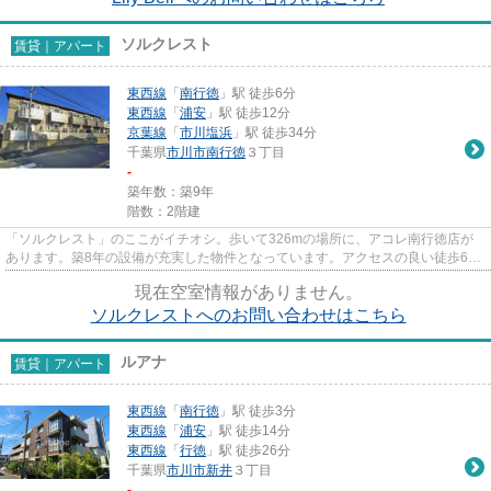
ソルクレスト
賃貸｜アパート
東西線
「
南行徳
」駅 徒歩6分
東西線
「
浦安
」駅 徒歩12分
京葉線
「
市川塩浜
」駅 徒歩34分
千葉県
市川市
南行徳
３丁目
-
築年数：築9年
階数：2階建
「ソルクレスト」のここがイチオシ。歩いて326mの場所に、アコレ南行徳店が
あります。築8年の設備が充実した物件となっています。アクセスの良い徒歩6分
の物件です。できるだけ早めに...
現在空室情報がありません。
ソルクレストへのお問い合わせはこちら
ルアナ
賃貸｜アパート
東西線
「
南行徳
」駅 徒歩3分
東西線
「
浦安
」駅 徒歩14分
東西線
「
行徳
」駅 徒歩26分
千葉県
市川市
新井
３丁目
-