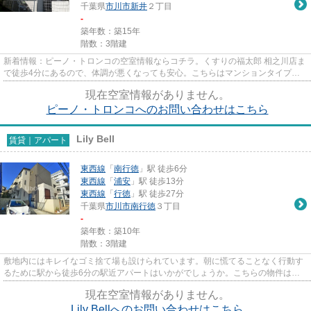
千葉県
市川市
新井
２丁目
-
築年数：築15年
階数：3階建
新着情報：ピーノ・トロンコの空室情報ならコチラ。くすりの福太郎 相之川店ま
で徒歩4分にあるので、体調が悪くなっても安心。こちらはマンションタイプに
なります。クレジットカード...
現在空室情報がありません。
ピーノ・トロンコへのお問い合わせはこちら
Lily Bell
賃貸｜アパート
東西線
「
南行徳
」駅 徒歩6分
東西線
「
浦安
」駅 徒歩13分
東西線
「
行徳
」駅 徒歩27分
千葉県
市川市
南行徳
３丁目
-
築年数：築10年
階数：3階建
敷地内にはキレイなゴミ捨て場も設けられています。朝に慌てることなく行動す
るために駅から徒歩6分の駅近アパートはいかがでしょうか。こちらの物件はア
パートです。良好な陽当りが好...
現在空室情報がありません。
Lily Bellへのお問い合わせはこちら