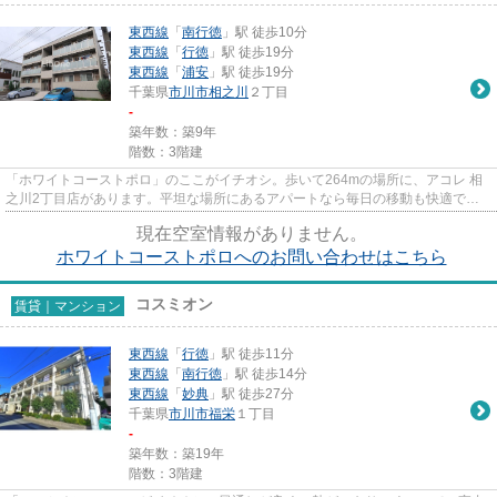
東西線
「
南行徳
」駅 徒歩10分
東西線
「
行徳
」駅 徒歩19分
東西線
「
浦安
」駅 徒歩19分
千葉県
市川市
相之川
２丁目
-
築年数：築9年
階数：3階建
「ホワイトコーストポロ」のここがイチオシ。歩いて264mの場所に、アコレ 相
之川2丁目店があります。平坦な場所にあるアパートなら毎日の移動も快適で
す。利便性の高い設備も充実した...
現在空室情報がありません。
ホワイトコーストポロへのお問い合わせはこちら
コスミオン
賃貸｜マンション
東西線
「
行徳
」駅 徒歩11分
東西線
「
南行徳
」駅 徒歩14分
東西線
「
妙典
」駅 徒歩27分
千葉県
市川市
福栄
１丁目
-
築年数：築19年
階数：3階建