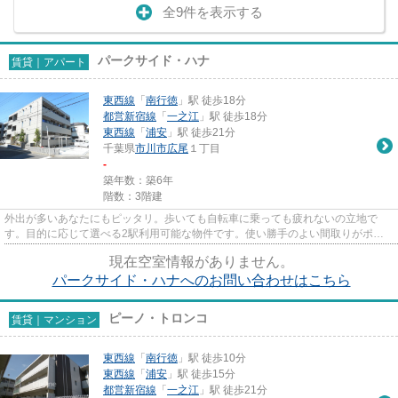
全9件を表示する
パークサイド・ハナ
賃貸｜アパート
東西線
「
南行徳
」駅 徒歩18分
都営新宿線
「
一之江
」駅 徒歩18分
東西線
「
浦安
」駅 徒歩21分
千葉県
市川市
広尾
１丁目
-
築年数：築6年
階数：3階建
外出が多いあなたにもピッタリ。歩いても自転車に乗っても疲れないの立地で
す。目的に応じて選べる2駅利用可能な物件です。使い勝手のよい間取りがポイ
ントのアパートです。築浅で、設...
現在空室情報がありません。
パークサイド・ハナへのお問い合わせはこちら
ピーノ・トロンコ
賃貸｜マンション
東西線
「
南行徳
」駅 徒歩10分
東西線
「
浦安
」駅 徒歩15分
都営新宿線
「
一之江
」駅 徒歩21分