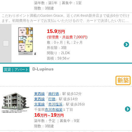
築年数：築1年 ｜募集中：
1室
階数：3階建
こだわりポイント満載のGarden Grace。近くのK-fresh新井店まで徒歩6分で行け
ます。初期費用をカードでお支払いいただけるので、カードで決済したい方にも
おすすめです。こちらの物件...
15.9
万
円
(管理費・共益費 7,000円)
敷：0ヶ月｜礼：2ヶ月
所在階：3階
間取り：2LDK
面積：59.56㎡
D-Lupinus
賃貸｜アパート
東西線
「
南行徳
」駅 徒歩12分
東西線
「
行徳
」駅 徒歩14分
京葉線
「
市川塩浜
」駅 徒歩26分
千葉県
市川市
福栄
１丁目
16
19
万円～
万円
築年数：予定 ｜募集中：
9室
階数：3階建