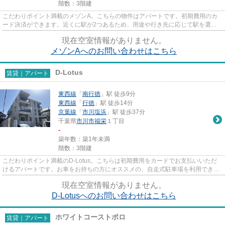
階数：3階建
こだわりポイント満載のメゾンA。こちらの物件はアパートです。初期費用のカ
ード決済ができます。近くに駅が2つあるため、用途や行き先に応じて駅を選べ
る物件です。市川市エリアにあ...
現在空室情報がありません。
メゾンAへのお問い合わせはこちら
D-Lotus
賃貸｜アパート
東西線
「
南行徳
」駅 徒歩9分
東西線
「
行徳
」駅 徒歩14分
京葉線
「
市川塩浜
」駅 徒歩37分
千葉県
市川市
福栄
１丁目
-
築年数：築1年未満
階数：3階建
こだわりポイント満載のD-Lotus。こちらは初期費用をカードでお支払いいただ
けるアパートです。お車をお持ちの方にオススメの、自走式駐車場を利用できる
物件です。駅から徒歩9分のア...
現在空室情報がありません。
D-Lotusへのお問い合わせはこちら
ホワイトコーストポロ
賃貸｜アパート