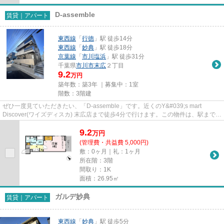
D-assemble
賃貸｜アパート
東西線
「
行徳
」駅 徒歩14分
東西線
「
妙典
」駅 徒歩18分
京葉線
「
市川塩浜
」駅 徒歩31分
千葉県
市川市
末広
２丁目
9.2
万円
築年数：築3年 ｜募集中：
1室
階数：3階建
ぜひ一度見ていただきたい、「D-assemble」です。近くのY&#039;s mart
Discover(ワイズディスカ) 末広店まで徒歩4分で行けます。この物件は、駅まで徒
歩14分に立地しています。こ...
9.2
万
円
(管理費・共益費 5,000円)
敷：0ヶ月｜礼：1ヶ月
所在階：3階
間取り：1K
面積：26.95㎡
ガルデ妙典
賃貸｜アパート
東西線
「
妙典
」駅 徒歩5分