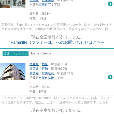
千葉県
市川市
宝
１丁目
-
築年数：築11年
階数：3階建
新着情報：Fammille（ファミーユ）の空室情報ならコチラ。駅まで徒歩14分でア
クセス可能な物件です。共用部に住民専用のゴミ置き場を備えているので、面倒
なゴミ出しも楽になります。...
現在空室情報がありません。
Fammille（ファミーユ）へのお問い合わせはこちら
belle douce
賃貸｜マンション
東西線
「
妙典
」駅 徒歩13分
東西線
「
行徳
」駅 徒歩19分
京葉線
「
市川塩浜
」駅 徒歩34分
千葉県
市川市
塩焼
２丁目
-
築年数：築5年
階数：3階建
こだわりポイント満載のbelle douce。駅までのアクセスが良い、徒歩13分のとこ
ろに位置する物件です。陽当たりがよく、洗濯物がよく乾く物件です。こちらは
初期費用をカードでお支払い...
現在空室情報がありません。