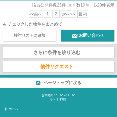
該当公開件数
23
件 空き数
10
件
1-20
件表示
1
2
<<前へ
次へ>>
最初
チェックした物件をまとめて
検討リストに追加
お問い合わせ
さらに条件を絞り込む
物件リクエスト
ページトップに戻る
営業時間:10：00～19：00
定休日:水曜日
ホーム