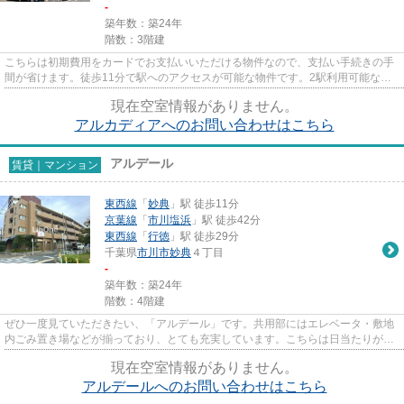
-
築年数：築24年
階数：3階建
こちらは初期費用をカードでお支払いいただける物件なので、支払い手続きの手
間が省けます。徒歩11分で駅へのアクセスが可能な物件です。2駅利用可能な物
件なので、用途や行き先に応じ...
現在空室情報がありません。
アルカディアへのお問い合わせはこちら
アルデール
賃貸｜マンション
東西線
「
妙典
」駅 徒歩11分
京葉線
「
市川塩浜
」駅 徒歩42分
東西線
「
行徳
」駅 徒歩29分
千葉県
市川市
妙典
４丁目
-
築年数：築24年
階数：4階建
ぜひ一度見ていただきたい、「アルデール」です。共用部にはエレベータ・敷地
内ごみ置き場などが揃っており、とても充実しています。こちらは日当たりが良
好な物件です。ウォーキング...
現在空室情報がありません。
アルデールへのお問い合わせはこちら