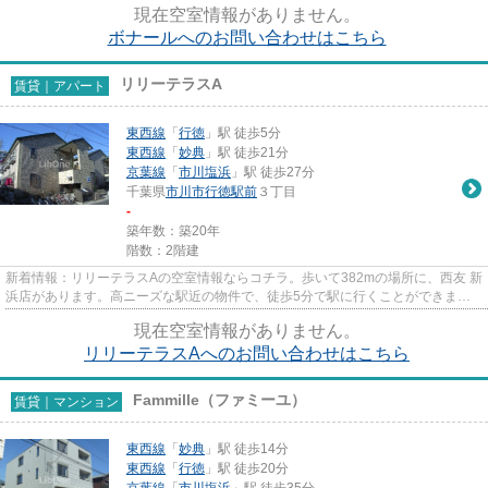
現在空室情報がありません。
ボナールへのお問い合わせはこちら
リリーテラスA
賃貸｜アパート
東西線
「
行徳
」駅 徒歩5分
東西線
「
妙典
」駅 徒歩21分
京葉線
「
市川塩浜
」駅 徒歩27分
千葉県
市川市
行徳駅前
３丁目
-
築年数：築20年
階数：2階建
新着情報：リリーテラスAの空室情報ならコチラ。歩いて382mの場所に、西友 新
浜店があります。高ニーズな駅近の物件で、徒歩5分で駅に行くことができま
す。こちらは初期費用をカードで...
現在空室情報がありません。
リリーテラスAへのお問い合わせはこちら
Fammille（ファミーユ）
賃貸｜マンション
東西線
「
妙典
」駅 徒歩14分
東西線
「
行徳
」駅 徒歩20分
京葉線
「
市川塩浜
」駅 徒歩35分