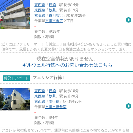
東西線
「
行徳
」駅 徒歩14分
東西線
「
妙典
」駅 徒歩19分
京葉線
「
市川塩浜
」駅 徒歩28分
千葉県
市川市
末広
２丁目
-
築年数：築18年
階数：3階建
近くにはファミリーマート 市川宝二丁目店(徒歩4分)がありちょっとした買い物に
便利です。風通しが良く真夏の暑い日も快適に過ごせるマンションです。造りと
デザインに関して、自信を...
現在空室情報がありません。
ギルウェル行徳へのお問い合わせはこちら
フェリシア行徳Ⅰ
賃貸｜アパート
東西線
「
行徳
」駅 徒歩10分
東西線
「
妙典
」駅 徒歩20分
東西線
「
南行徳
」駅 徒歩30分
千葉県
市川市
伊勢宿
-
築年数：築4年
階数：2階建
アコレ 伊勢宿店まで395mです。通勤前にも簡単にごみを捨てることができる敷