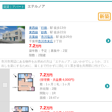
エテルノア
賃貸｜アパート
東西線
「
行徳
」駅 徒歩13分
東西線
「
妙典
」駅 徒歩22分
京葉線
「
市川塩浜
」駅 徒歩26分
千葉県
市川市
末広
２丁目
7.2
万円
築年数：予定 ｜募集中：
2室
階数：2階建
市川市周辺にある物件をお求めの方は「エテルノア」はいかがでしょうか。ゴミ
出しを楽にするために、遠くまで行かずに済むゴミ置き場を共用部に付けていま
す。クレジットカードで初期...
7.2
万
円
(管理費・共益費 4,000円)
敷：1ヶ月｜礼：1ヶ月
所在階：2階
間取り：1R
面積：19.47㎡
7.2
万
円