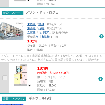
面積：59.86㎡
メゾン・ドゥ・ロジェ
賃貸｜アパート
東西線
「
妙典
」駅 徒歩10分
東西線
「
行徳
」駅 徒歩26分
京葉線
「
市川塩浜
」駅 徒歩40分
千葉県
市川市
塩焼
４丁目
18
万円
築年数：築11年 ｜募集中：
1室
階数：3階建
メゾン・ドゥ・ロジェ：東西線妙典駅にも近くて便利。忙しい日でもゴミ出しを
サクッと終えられるように、敷地内にゴミ置き場を設置しています。陽が当たる
物件は湿気も少なく健康な毎...
18
万
円
(管理費・共益費 6,500円)
敷：0ヶ月｜礼：2ヶ月
所在階：2階
間取り：3LDK
面積：67.23㎡
ギルウェル行徳
賃貸｜マンション