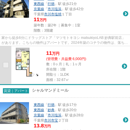
東西線
「
行徳
」駅 徒歩21分
京葉線
「
市川塩浜
」駅 徒歩42分
千葉県
市川市
塩焼
１丁目
11
万円
築年数：築2年 ｜募集中：
1室
階数：3階建
家から徒歩6分にドラッグストア「マツモトキヨシ matsukiyoLAB 妙典駅前店」
があります。こちらの物件はアパートです。2024年築のコチラの物件は、落ち着
きのある室内が魅力的です。付...
11
万
円
(管理費・共益費 6,000円)
敷：0ヶ月｜礼：1ヶ月
所在階：1階
間取り：1LDK
面積：32.67㎡
シャルマンドミール
賃貸｜アパート
東西線
「
行徳
」駅 徒歩17分
東西線
「
妙典
」駅 徒歩20分
京葉線
「
市川塩浜
」駅 徒歩28分
千葉県
市川市
宝
２丁目
13.8
万円