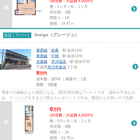
(管理費・共益費 4,000円)
敷：1ヶ月｜礼：1ヶ月
所在階：2階
間取り：1R
面積：19.47㎡
Greige（グレージュ）
賃貸｜アパート
東西線
「
妙典
」駅 徒歩10分
東西線
「
行徳
」駅 徒歩13分
京葉線
「
市川塩浜
」駅 徒歩37分
千葉県
市川市
富浜
３丁目
9
万円
築年数：築5年 ｜募集中：
1室
階数：3階建
電車での移動がより便利になる、2駅利用可能なアパートです。場所が平坦なの
は、ランニングをする上で抑えたいポイントですね。陽当たりが良いので洗濯物
も乾きやすい物件です。2021年...
9
万
円
(管理費・共益費 4,000円)
敷：0.5ヶ月｜礼：1ヶ月
所在階：3階
間取り：1K
面積：23.76㎡