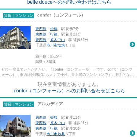
belle douceへのお問い合わせはこちら
confor（コンフォール）
賃貸｜マンション
東西線
「
妙典
」駅 徒歩7分
東西線
「
行徳
」駅 徒歩21分
東西線
「
原木中山
」駅 徒歩36分
千葉県
市川市
塩焼
１丁目
-
築年数：築15年
階数：3階建
ぜひ一度見ていただきたい、「confor（コンフォール）」です。confor（コンフ
ォール）：東西線妙典駅にも近くて便利。最上階のマンションです。魅力的な駅
近の物件で、駅まで徒歩7分で...
現在空室情報がありません。
confor（コンフォール）へのお問い合わせはこちら
アルカディア
賃貸｜マンション
東西線
「
妙典
」駅 徒歩11分
東西線
「
原木中山
」駅 徒歩31分
東西線
「
行徳
」駅 徒歩30分
千葉県
市川市
妙典
５丁目