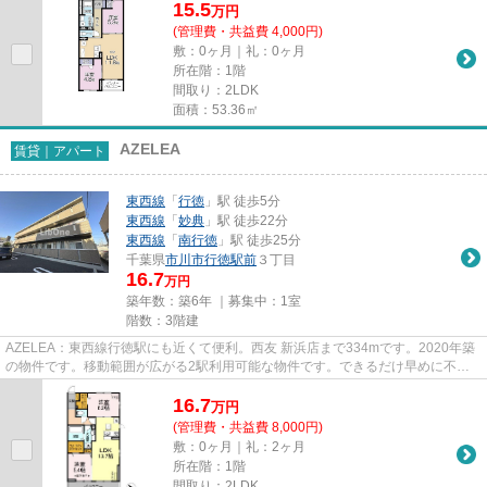
15.5
万
円
(管理費・共益費 4,000円)
敷：0ヶ月｜礼：0ヶ月
所在階：1階
間取り：2LDK
面積：53.36㎡
AZELEA
賃貸｜アパート
東西線
「
行徳
」駅 徒歩5分
東西線
「
妙典
」駅 徒歩22分
東西線
「
南行徳
」駅 徒歩25分
千葉県
市川市
行徳駅前
３丁目
16.7
万円
築年数：築6年 ｜募集中：
1室
階数：3階建
AZELEA：東西線行徳駅にも近くて便利。西友 新浜店まで334mです。2020年築
の物件です。移動範囲が広がる2駅利用可能な物件です。できるだけ早めに不動
産情報を集めたい方は当社スタッ...
16.7
万
円
(管理費・共益費 8,000円)
敷：0ヶ月｜礼：2ヶ月
所在階：1階
間取り：2LDK