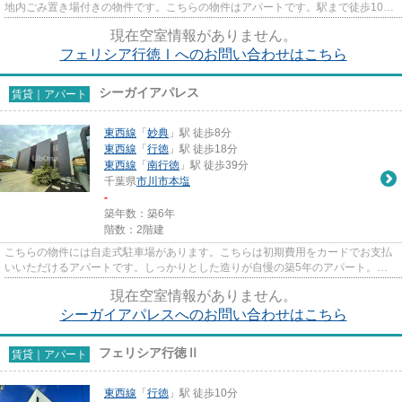
地内ごみ置き場付きの物件です。こちらの物件はアパートです。駅まで徒歩10分
なので、アクセスの良い物件で...
現在空室情報がありません。
フェリシア行徳Ⅰへのお問い合わせはこちら
シーガイアパレス
賃貸｜アパート
東西線
「
妙典
」駅 徒歩8分
東西線
「
行徳
」駅 徒歩18分
東西線
「
南行徳
」駅 徒歩39分
千葉県
市川市
本塩
-
築年数：築6年
階数：2階建
こちらの物件には自走式駐車場があります。こちらは初期費用をカードでお支払
いいただけるアパートです。しっかりとした造りが自慢の築5年のアパート。お
客様からのお問い合わせの多い...
現在空室情報がありません。
シーガイアパレスへのお問い合わせはこちら
フェリシア行徳Ⅱ
賃貸｜アパート
東西線
「
行徳
」駅 徒歩10分