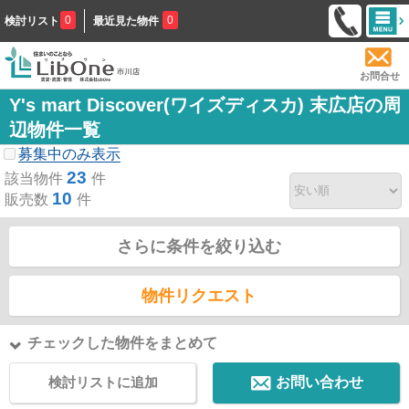
0
0
検討リスト
最近見た物件
お問合せ
Y's mart Discover(ワイズディスカ) 末広店の周
辺物件一覧
募集中のみ表示
23
該当物件
件
10
販売数
件
さらに条件を絞り込む
物件リクエスト
チェックした物件をまとめて
検討リストに追加
お問い合わせ