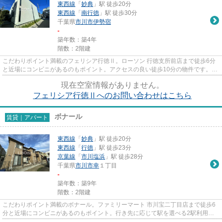
東西線
「
妙典
」駅 徒歩20分
東西線
「
南行徳
」駅 徒歩30分
千葉県
市川市
伊勢宿
-
築年数：築4年
階数：2階建
こだわりポイント満載のフェリシア行徳Ⅱ。ローソン 行徳支所前店まで徒歩6分
と近場にコンビニがあるのもポイント。アクセスの良い徒歩10分の物件です。特
徴的な外観と洗練された設計の...
現在空室情報がありません。
フェリシア行徳Ⅱへのお問い合わせはこちら
ボナール
賃貸｜アパート
東西線
「
妙典
」駅 徒歩20分
東西線
「
行徳
」駅 徒歩23分
京葉線
「
市川塩浜
」駅 徒歩28分
千葉県
市川市
幸
１丁目
-
築年数：築9年
階数：2階建
こだわりポイント満載のボナール。ファミリーマート 市川宝二丁目店まで徒歩6
分と近場にコンビニがあるのもポイント。行き先に応じて駅を選べる2駅利用可
能なアパートです。清潔感のあ...