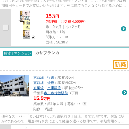
市川市近辺での物件情報：大好評のあの物件「フレアⅡ」。こちらの物件では初
期費用をカードでお支払いいただけます。朝に慌てることなく行動するために駅
から徒歩10分の駅近物件はいか...
15
万
円
(管理費・共益費 4,500円)
敷：0ヶ月｜礼：2ヶ月
所在階：1階
間取り：2LDK
面積：56.30㎡
カサブランカ
賃貸｜マンション
東西線
「
行徳
」駅 徒歩5分
東西線
「
妙典
」駅 徒歩23分
京葉線
「
市川塩浜
」駅 徒歩25分
千葉県
市川市
行徳駅前
３丁目
15.5
万円
築年数：築1年未満 ｜募集中：
1室
階数：3階建
便利なスーパー「まいばすけっと行徳駅前３丁目店」まで357mです。付近に駅
が2つあるので、用途や行き先によって経路を選べる物件です。初期費用をカー
ドでお支払いいただけるので、カ...