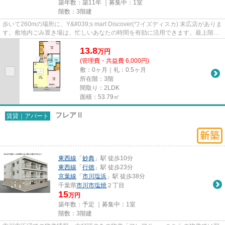
築年数：築11年 ｜募集中：
1室
階数：3階建
歩いて260mの場所に、Y&#039;s mart Discover(ワイズディスカ) 末広店がありま
す。敷地内ごみ置き場は、忙しいあなたの時間を有効に活用できます。最上階の
物件です。自走式駐車場...
13.8
万
円
(管理費・共益費 6,000円)
敷：0ヶ月｜礼：0.5ヶ月
所在階：3階
間取り：2LDK
面積：53.79㎡
フレアⅡ
賃貸｜アパート
東西線
「
妙典
」駅 徒歩10分
東西線
「
行徳
」駅 徒歩23分
京葉線
「
市川塩浜
」駅 徒歩38分
千葉県
市川市
塩焼
２丁目
15
万円
築年数：予定 ｜募集中：
1室
階数：3階建