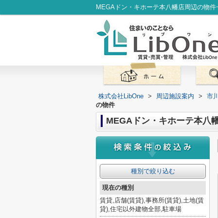
株式会社LibOne
>
周辺施設案内
>
市
の物件
MEGAドン・キホーテ本八
種別で絞り込む
現在の種別
賃貸,店舗(賃貸),事務所(賃貸),土地(賃
貸),住宅以外建物全部,駐車場