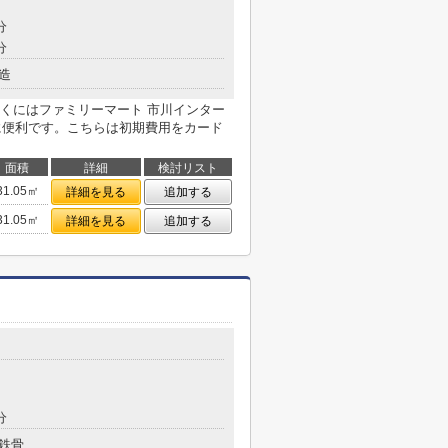
分
分
造
くにはファミリーマート 市川インター
物に便利です。こちらは初期費用をカード
面積
詳細
検討リスト
31.05㎡
詳細を見る
追加する
31.05㎡
詳細を見る
追加する
分
鉄骨