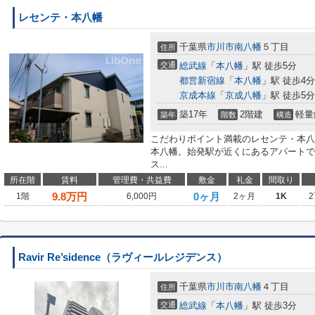
レセンテ・本八幡
千葉県
市川市
南八幡
５丁目
住所
交通
総武線
「
本八幡
」駅 徒歩5分
都営新宿線
「
本八幡
」駅 徒歩4分
京成本線
「
京成八幡
」駅 徒歩5分
築17年
2階建
軽量
築年
階数
構造
こだわりポイント満載のレセンテ・本八
本八幡。始発駅が近くにあるアパートで
ス...
所在階
賃料
管理費・共益費
敷金
礼金
間取り
9.8
万円
0ヶ月
1階
6,000円
2ヶ月
1K
2
Ravir Re’sidence（ラヴィールレジデンス）
千葉県
市川市
南八幡
４丁目
住所
交通
総武線
「
本八幡
」駅 徒歩3分