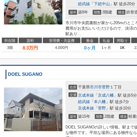
総武線
「
下総中山
」駅 徒歩20分
築8年
3階建
鉄骨
築年
階数
構造
市川市中央図書館が家から205mのと
費用がお支払いいただけるので、決済の
駅あり...
所在階
賃料
管理費・共益費
敷金
礼金
間取り
8.3
万円
0ヶ月
3階
4,000円
1ヶ月
1K
2
DOEL SUGANO
千葉県
市川市
菅野
１丁目
住所
交通
京成本線
「
京成八幡
」駅 徒歩5分
総武線
「
本八幡
」駅 徒歩7分
京成本線
「
菅野
」駅 徒歩10分
築15年
2階建
軽量
築年
階数
構造
DOEL SUGANOの詳しい情報。駅ま
な物件です。平坦な場所にある物件なら