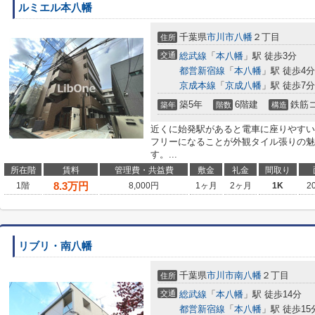
ルミエル本八幡
千葉県
市川市
八幡
２丁目
住所
交通
総武線
「
本八幡
」駅 徒歩3分
都営新宿線
「
本八幡
」駅 徒歩4分
京成本線
「
京成八幡
」駅 徒歩7分
築5年
6階建
鉄筋
築年
階数
構造
近くに始発駅があると電車に座りやすい
フリーになることが外観タイル張りの魅
す。...
所在階
賃料
管理費・共益費
敷金
礼金
間取り
8.3
万円
1階
8,000円
1ヶ月
2ヶ月
1K
2
リブリ・南八幡
千葉県
市川市
南八幡
２丁目
住所
交通
総武線
「
本八幡
」駅 徒歩14分
都営新宿線
「
本八幡
」駅 徒歩15