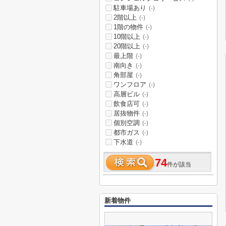
駐車場あり
(-)
2階以上
(-)
1階の物件
(-)
10階以上
(-)
20階以上
(-)
最上階
(-)
南向き
(-)
角部屋
(-)
ワンフロア
(-)
高層ビル
(-)
飲食店可
(-)
居抜物件
(-)
個別空調
(-)
都市ガス
(-)
下水道
(-)
74
件が該当
新着物件