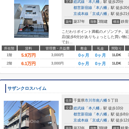
交通
総武線
「
本八幡
」駅 徒歩20分
都営新宿線
「
本八幡
」駅 徒歩20
京成本線
「
京成八幡
」駅 徒歩21
築37年
3階建
鉄骨
築年
階数
構造
こだわりポイント満載のメゾンプチ。近
店(徒歩6分)がありちょっとした買い
でお...
所在階
賃料
管理費・共益費
敷金
礼金
間取り
5.9
万円
0ヶ月
0ヶ月
1階
3,000円
1LDK
6.1
万円
0ヶ月
0ヶ月
2階
3,000円
1LDK
サザンクロスハイム
千葉県
市川市
南八幡
５丁目
住所
交通
総武線
「
本八幡
」駅 徒歩10分
都営新宿線
「
本八幡
」駅 徒歩8分
京成本線
「
京成八幡
」駅 徒歩12
築33年
3階建
軽量
築年
階数
構造