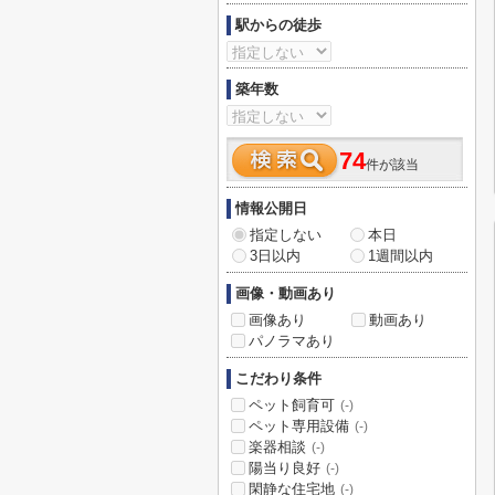
駅からの徒歩
築年数
74
件が該当
情報公開日
指定しない
本日
3日以内
1週間以内
画像・動画あり
画像あり
動画あり
パノラマあり
こだわり条件
ペット飼育可
(-)
ペット専用設備
(-)
楽器相談
(-)
陽当り良好
(-)
閑静な住宅地
(-)