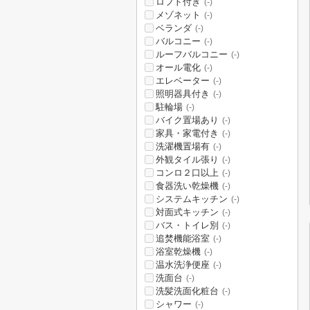
ロフト付き
(-)
メゾネット
(-)
ベランダ
(-)
バルコニー
(-)
ルーフバルコニー
(-)
オール電化
(-)
エレベーター
(-)
照明器具付き
(-)
駐輪場
(-)
バイク置場あり
(-)
家具・家電付き
(-)
洗濯機置場有
(-)
外観タイル張り
(-)
コンロ２口以上
(-)
食器洗い乾燥機
(-)
システムキッチン
(-)
対面式キッチン
(-)
バス・トイレ別
(-)
追焚機能浴室
(-)
浴室乾燥機
(-)
温水洗浄便座
(-)
洗面台
(-)
洗髪洗面化粧台
(-)
シャワー
(-)