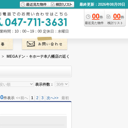
最終更新：2026年08月09日
00
00
件
件
最近見た物件
検討リスト
業時間：10：00～19：00
定休日：水曜日
>
MEGAドン・キホーテ本八幡店の近く
表示件数：
0
件表示
<<前へ
1
2
3
次へ>>
最初