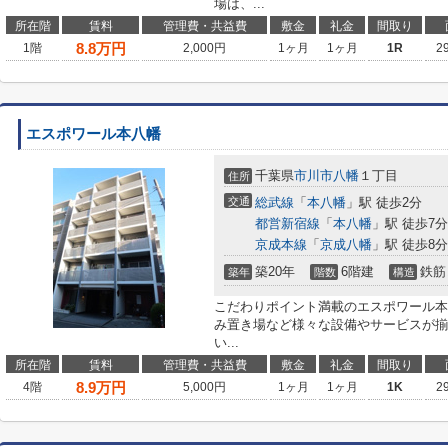
場は、...
所在階
賃料
管理費・共益費
敷金
礼金
間取り
8.8
万円
1階
2,000円
1ヶ月
1ヶ月
1R
2
エスポワール本八幡
千葉県
市川市
八幡
１丁目
住所
交通
総武線
「
本八幡
」駅 徒歩2分
都営新宿線
「
本八幡
」駅 徒歩7分
京成本線
「
京成八幡
」駅 徒歩8分
築20年
6階建
鉄筋
築年
階数
構造
こだわりポイント満載のエスポワール本
み置き場など様々な設備やサービスが揃
い...
所在階
賃料
管理費・共益費
敷金
礼金
間取り
8.9
万円
4階
5,000円
1ヶ月
1ヶ月
1K
2