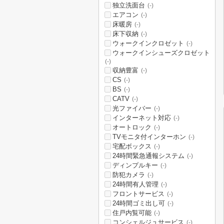
独立洗面台
(-)
エアコン
(-)
床暖房
(-)
床下収納
(-)
ウォークインクロゼット
(-)
ウォークインシューズクロゼット
(-)
収納豊富
(-)
CS
(-)
BS
(-)
CATV
(-)
光ファイバー
(-)
インターネット対応
(-)
オートロック
(-)
TVモニタ付インターホン
(-)
宅配ボックス
(-)
24時間緊急通報システム
(-)
ディンプルキー
(-)
防犯カメラ
(-)
24時間有人管理
(-)
フロントサービス
(-)
24時間ゴミ出し可
(-)
住戸内覧可能
(-)
コンシェルジュサービス
(-)