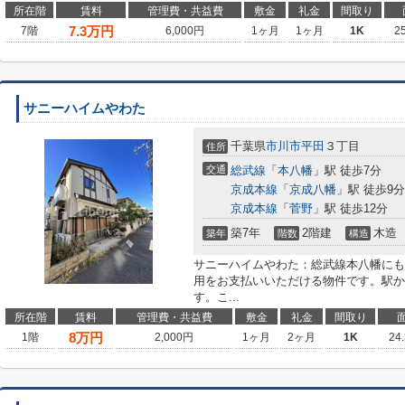
所在階
賃料
管理費・共益費
敷金
礼金
間取り
7.3
万円
7階
6,000円
1ヶ月
1ヶ月
1K
2
サニーハイムやわた
千葉県
市川市
平田
３丁目
住所
交通
総武線
「
本八幡
」駅 徒歩7分
京成本線
「
京成八幡
」駅 徒歩9分
京成本線
「
菅野
」駅 徒歩12分
築7年
2階建
木造
築年
階数
構造
サニーハイムやわた：総武線本八幡にも
用をお支払いいただける物件です。駅か
す。こ...
所在階
賃料
管理費・共益費
敷金
礼金
間取り
8
万円
1階
2,000円
1ヶ月
2ヶ月
1K
24