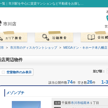
MEGAドン・キホーテ本八幡店周辺の物件一覧｜市川駅を中心に賃貸マンションなど不動産をお探しなら株式会社LibOneへ
営
川市
>
市川市のディスカウントショップ
>
MEGAドン・キホーテ本八幡店
幡店周辺物件
並び順：
空室物件のみ表示
74
26
1-3
該当公開件数
件 空き数
件
メゾンプチ
千葉県
市川市
稲荷木
１丁目
住所