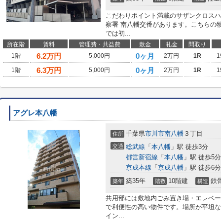
こだわりポイント満載のサザンクロスハ
察署 南八幡交番があります。こちらの
では初...
所在階
賃料
管理費・共益費
敷金
礼金
間取り
6.2
万円
0ヶ月
1階
5,000円
2万円
1R
1
6.3
万円
0ヶ月
1階
5,000円
2万円
1R
1
アグレ本八幡
千葉県
市川市
南八幡
３丁目
住所
交通
総武線
「
本八幡
」駅 徒歩3分
都営新宿線
「
本八幡
」駅 徒歩5分
京成本線
「
京成八幡
」駅 徒歩6分
築35年
10階建
鉄
築年
階数
構造
共用部には敷地内ごみ置き場・エレベー
で利便性の高い物件です。場所が平坦な
イン...