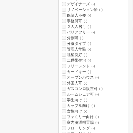
デザイナーズ
(-)
リノベーション済
(-)
保証人不要
(-)
事務所可
(-)
２人入居可
(-)
バリアフリー
(-)
分割可
(-)
分譲タイプ
(-)
管理人常駐
(-)
眺望良好
(-)
二世帯住宅
(-)
フリーレント
(-)
カードキー
(-)
オープンハウス
(-)
外国人可
(-)
ガスコンロ設置可
(-)
ルームシェア可
(-)
学生向け
(-)
カップル向け
(-)
女性向け
(-)
ファミリー向け
(-)
室内洗濯機置場
(-)
フローリング
(-)