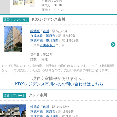
所在階：1-3階
間取り：3LDK
面積：100.71㎡
KDXレジデンス市川
賃貸｜マンション
総武線
「
市川
」駅 徒歩6分
京成本線
「
国府台
」駅 徒歩10分
京成本線
「
市川真間
」駅 徒歩12分
千葉県
市川市
市川
２丁目
-
築年数：築16年
階数：8階建
やっぱり気になる上の階の音。上階無しの物件は大丈夫です。こちらは初期費用
をカードでお支払いいただける物件なので、支払い手続きの手間が省けます。高
いニーズのある、駅徒歩6分の...
現在空室情報がありません。
KDXレジデンス市川へのお問い合わせはこちら
クレア市川
賃貸｜アパート
総武線
「
市川
」駅 徒歩12分
京成本線
「
国府台
」駅 徒歩3分
京成本線
「
市川真間
」駅 徒歩12分