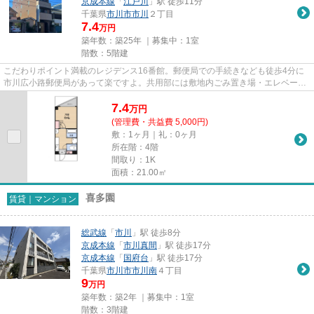
京成本線
「
江戸川
」駅 徒歩11分
千葉県
市川市
市川
２丁目
7.4
万円
築年数：築25年 ｜募集中：
1室
階数：5階建
こだわりポイント満載のレジデンス16番館。郵便局での手続きなども徒歩4分に
市川広小路郵便局があって楽ですよ。共用部には敷地内ごみ置き場・エレベータ
など様々な設備やサービスが揃...
7.4
万
円
(管理費・共益費 5,000円)
敷：1ヶ月｜礼：0ヶ月
所在階：4階
間取り：1K
面積：21.00㎡
喜多園
賃貸｜マンション
総武線
「
市川
」駅 徒歩8分
京成本線
「
市川真間
」駅 徒歩17分
京成本線
「
国府台
」駅 徒歩17分
千葉県
市川市
市川南
４丁目
9
万円
築年数：築2年 ｜募集中：
1室
階数：3階建