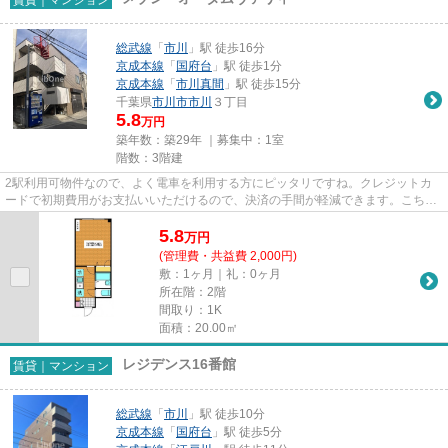
総武線
「
市川
」駅 徒歩16分
京成本線
「
国府台
」駅 徒歩1分
京成本線
「
市川真間
」駅 徒歩15分
千葉県
市川市
市川
３丁目
5.8
万円
築年数：築29年 ｜募集中：
1室
階数：3階建
2駅利用可物件なので、よく電車を利用する方にピッタリですね。クレジットカ
ードで初期費用がお支払いいただけるので、決済の手間が軽減できます。こちら
はマンションタイプになります...
5.8
万
円
(管理費・共益費 2,000円)
敷：1ヶ月｜礼：0ヶ月
所在階：2階
間取り：1K
面積：20.00㎡
レジデンス16番館
賃貸｜マンション
総武線
「
市川
」駅 徒歩10分
京成本線
「
国府台
」駅 徒歩5分