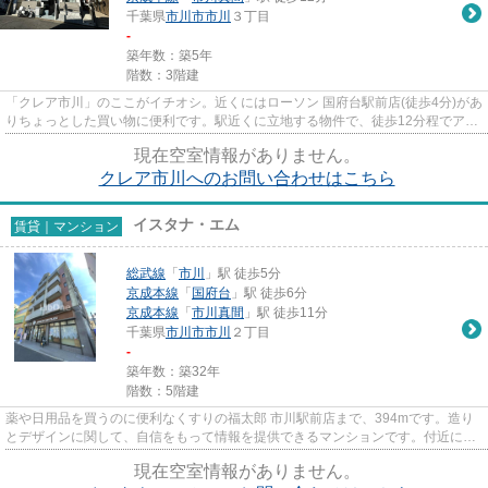
千葉県
市川市
市川
３丁目
-
築年数：築5年
階数：3階建
「クレア市川」のここがイチオシ。近くにはローソン 国府台駅前店(徒歩4分)があ
りちょっとした買い物に便利です。駅近くに立地する物件で、徒歩12分程でアク
セスできます。陽当たりが...
現在空室情報がありません。
クレア市川へのお問い合わせはこちら
イスタナ・エム
賃貸｜マンション
総武線
「
市川
」駅 徒歩5分
京成本線
「
国府台
」駅 徒歩6分
京成本線
「
市川真間
」駅 徒歩11分
千葉県
市川市
市川
２丁目
-
築年数：築32年
階数：5階建
薬や日用品を買うのに便利なくすりの福太郎 市川駅前店まで、394mです。造り
とデザインに関して、自信をもって情報を提供できるマンションです。付近にあ
る2つの駅は、用途や行き先に...
現在空室情報がありません。