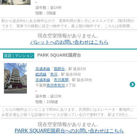
-
築年数：築14年
階数：3階建
駅から徒歩8分にある物件なので、電車利用が多い方にオススメです。2駅利用が
できて、電車での移動に役立つ物件です。最上階の物件です。こちらは初期費用
をカードでお支払いいただけ...
現在空室情報がありません。
パレットへのお問い合わせはこちら
PARK SQUARE国府台
賃貸｜マンション
京成本線
「
国府台
」駅 徒歩2分
総武線
「
市川
」駅 徒歩16分
京成本線
「
市川真間
」駅 徒歩16分
千葉県
市川市
市川
３丁目
-
築年数：築12年
階数：10階建
こちらの物件はコンビニまで85mにあります。共用部にはエレベータ・敷地内ご
み置き場など様々な設備やサービスが揃っているので便利です。駅まで2分と、
駅近でアクセスも良好な物件で...
現在空室情報がありません。
PARK SQUARE国府台へのお問い合わせはこちら