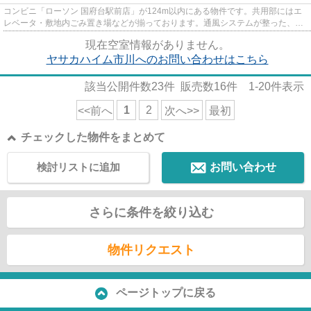
コンビニ「ローソン 国府台駅前店」が124m以内にある物件です。共用部にはエ
レベータ・敷地内ごみ置き場などが揃っております。通風システムが整った、住
環境の良い安心の物件です。最...
現在空室情報がありません。
ヤサカハイム市川へのお問い合わせはこちら
該当公開件数
23
件 販売数
16
件
1-20
件表示
1
2
<<前へ
次へ>>
最初
チェックした物件をまとめて
検討リストに追加
お問い合わせ
さらに条件を絞り込む
物件リクエスト
ページトップに戻る