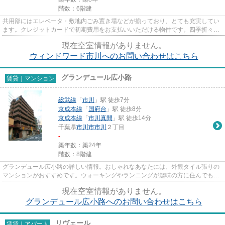
階数：6階建
共用部にはエレベータ・敷地内ごみ置き場などが揃っており、とても充実してい
ます。クレジットカードで初期費用をお支払いいただける物件です。四季折々の
風を感じられる通風良好な快...
現在空室情報がありません。
ウィンドワード市川へのお問い合わせはこちら
グランデュール広小路
賃貸｜マンション
総武線
「
市川
」駅 徒歩7分
京成本線
「
国府台
」駅 徒歩8分
京成本線
「
市川真間
」駅 徒歩14分
千葉県
市川市
市川
２丁目
-
築年数：築24年
階数：8階建
グランデュール広小路の詳しい情報。おしゃれなあなたには、外観タイル張りの
マンションがおすすめです。ウォーキングやランニングが趣味の方に住んでもら
いたいのが平坦な場所にある...
現在空室情報がありません。
グランデュール広小路へのお問い合わせはこちら
リヴェール
賃貸｜アパート