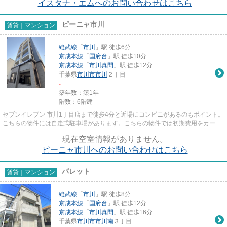
イスタナ・エムへのお問い合わせはこちら
ピーニャ市川
賃貸｜マンション
総武線
「
市川
」駅 徒歩6分
京成本線
「
国府台
」駅 徒歩10分
京成本線
「
市川真間
」駅 徒歩12分
千葉県
市川市
市川
２丁目
-
築年数：築1年
階数：6階建
セブンイレブン 市川1丁目店まで徒歩4分と近場にコンビニがあるのもポイント。
こちらの物件には自走式駐車場があります。こちらの物件では初期費用をカード
でお支払いいただけます。ア...
現在空室情報がありません。
ピーニャ市川へのお問い合わせはこちら
パレット
賃貸｜マンション
総武線
「
市川
」駅 徒歩8分
京成本線
「
国府台
」駅 徒歩12分
京成本線
「
市川真間
」駅 徒歩16分
千葉県
市川市
市川南
３丁目