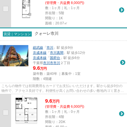
(管理費・共益費 8,000円)
敷：1ヶ月｜礼：1ヶ月
所在階：5階
間取り：1K
面積：20.07㎡
クォーレ市川
賃貸｜マンション
総武線
「
市川
」駅 徒歩9分
京成本線
「
市川真間
」駅 徒歩12分
京成本線
「
国府台
」駅 徒歩6分
千葉県
市川市
市川
２丁目
9.6
万円
築年数：築40年 ｜募集中：
1室
階数：4階建
こちらの物件では初期費用をカードでお支払いいただけます。駅から徒歩9分の
物件で、アクセス良好です。利便性が高くお問い合わせの多い敷地内ゴミ置き場
です。外壁はタイル張りとなっ...
9.6
万
円
(管理費・共益費 6,000円)
敷：1ヶ月｜礼：0ヶ月
所在階：4階
間取り：2DK
面積：45.00㎡