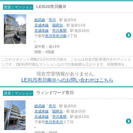
LEXUS市川南Ⅲ
賃貸｜マンション
総武線
「
市川
」駅 徒歩5分
京成本線
「
国府台
」駅 徒歩11分
京成本線
「
市川真間
」駅 徒歩16分
千葉県
市川市
市川南
３丁目
-
築年数：築14年
階数：4階建
こだわりポイント満載のLEXUS市川南Ⅲ。こちらは自走式駐車場付きのマンショ
ンです。2駅利用可能なマンションなので行動範囲も広がります。初期費用をカ
ードでお支払いいただけるので、...
現在空室情報がありません。
LEXUS市川南Ⅲへのお問い合わせはこちら
ウィンドワード市川
賃貸｜マンション
総武線
「
市川
」駅 徒歩5分
京成本線
「
国府台
」駅 徒歩10分
京成本線
「
市川真間
」駅 徒歩13分
千葉県
市川市
市川
２丁目
-
築年数：築8年