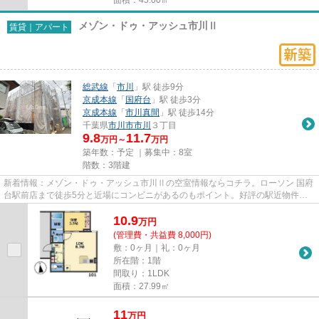
メゾン・ドゥ・アッシュ市川Ⅱ
賃貸｜アパート
総武線
「
市川
」駅 徒歩9分
京成本線
「
国府台
」駅 徒歩3分
京成本線
「
市川真間
」駅 徒歩14分
千葉県
市川市
市川
３丁目
9.8
11.7
万円～
万円
築年数：予定 ｜募集中：
8室
階数：3階建
新着情報：メゾン・ドゥ・アッシュ市川Ⅱの空室情報ならコチラ。ローソン 国府
台駅前店まで徒歩5分と近場にコンビニがあるのもポイント。好評の駅近物件と
なっており、駅より徒歩9分に...
10.9
万
円
(管理費・共益費 8,000円)
敷：0ヶ月｜礼：0ヶ月
所在階：1階
間取り：1LDK
面積：27.99㎡
11
万
円