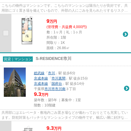
こちらの物件はマンションです。こちらのマンションは陽当たりが良好です。共
用部にゴミ置き場を備えているので、外部の人にごみを見られたりするリスクを
減らせます。この物件は内観...
9
万
円
(管理費・共益費 4,000円)
敷：1ヶ月｜礼：1ヶ月
所在階：1階
間取り：1K
面積：26.86㎡
S-RESIDENCE市川
賃貸｜マンション
総武線
「
市川
」駅 徒歩6分
京成本線
「
市川真間
」駅 徒歩15分
京成本線
「
国府台
」駅 徒歩14分
千葉県
市川市
市川南
３丁目
9.3
万円
築年数：築5年 ｜募集中：
1室
階数：10階建
共用部にはエレベータ・敷地内ごみ置き場などが備わっておりとても充実してい
ます。防犯対策もバッチリなマンションタイプの物件です。幅広い層に好評な、
駅から徒歩6分に立地する物件...
9.3
万
円