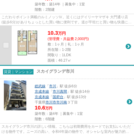
築年数：築14年 ｜募集中：
1室
階数：2階建
こだわりポイント満載のルミノッソⅣ。近くにはデイリーヤマザキ 大門通り店
(徒歩6分)がありちょっとした買い物に便利です。道が平坦だと買い物も快適にで
きますね。こちらは初期費用を...
10.3
万
円
(管理費・共益費 2,000円)
敷：1ヶ月｜礼：1ヶ月
所在階：1-2階
間取り：1LDK
面積：46.27㎡
スカイグランデ市川
賃貸｜マンション
総武線
「
市川
」駅 徒歩6分
京成本線
「
市川真間
」駅 徒歩14分
京成本線
「
国府台
」駅 徒歩13分
千葉県
市川市
市川南
３丁目
10.6
万円
築年数：築4年 ｜募集中：
1室
階数：6階建
スカイグランデ市川の詳しい情報。こちらは初期費用をカードでお支払いいただ
ける物件です。ニーズの高い、令和4年築の物件で、オシャレな室内が魅力的。