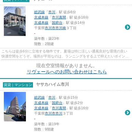
総武線
「
市川
」駅 徒歩6分
京成本線
「
市川真間
」駅 徒歩16分
京成本線
「
国府台
」駅 徒歩14分
千葉県
市川市
市川南
３丁目
-
築年数：築23年
階数：2階建
こちらは徒歩6分に立地する物件です。夏場は特に涼しい通風良好な環境の良い
快適空間をどうぞ。場所が平坦なのは、ランニングをする上で抑えたいポイント
ですね。利便性が高くお問い合...
現在空室情報がありません。
リヴェールへのお問い合わせはこちら
ヤサカハイム市川
賃貸｜マンション
総武線
「
市川
」駅 徒歩15分
京成本線
「
国府台
」駅 徒歩2分
京成本線
「
市川真間
」駅 徒歩16分
千葉県
市川市
市川
３丁目
-
築年数：築19年
階数：9階建