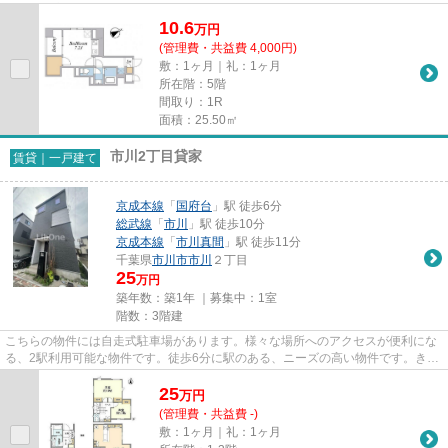
利便性の高い徒歩6分の物件で...
10.6
万
円
(管理費・共益費 4,000円)
敷：1ヶ月｜礼：1ヶ月
所在階：5階
間取り：1R
面積：25.50㎡
市川2丁目貸家
賃貸｜一戸建て
京成本線
「
国府台
」駅 徒歩6分
総武線
「
市川
」駅 徒歩10分
京成本線
「
市川真間
」駅 徒歩11分
千葉県
市川市
市川
２丁目
25
万円
築年数：築1年 ｜募集中：
1室
階数：3階建
こちらの物件には自走式駐車場があります。様々な場所へのアクセスが便利にな
る、2駅利用可能な物件です。徒歩6分に駅のある、ニーズの高い物件です。きれ
いな外装・内装がポイント。...
25
万
円
(管理費・共益費 -)
敷：1ヶ月｜礼：1ヶ月